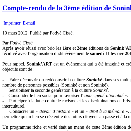
Compte-rendu de la 3ème édition de Sonin
Imprimer
E-mail
10 mars 2012.
Publié par Fodyé Cissé.
Par
Fodyé Cissé
Après avoir réussi avec brio les
1ère
et
2ème
éditions de
Sonink’A
récidivé avec l’organisation dudit évènement le
samedi 11 février 20
Pour rappel,
Sonink’ART
est un évènement qui a été imaginé et cr
objectifs sont de :
- Faire découvrir ou redécouvrir la culture
Soninké
dans ses multip
nombre de personnes possibles (Soninké et non Soninké).
- Sensibiliser la seconde génération à la culture
Soninké
.
- Consolider le lien social pour favoriser l’«
inter-générationalité
».
- Participer à la lutte contre le racisme et les discriminations en bri
interculturel.
- Consacrer un «
devoir d’histoire
» et un «
droit à la mémoire
», 
permettre qu'un lien se crée entre des futurs citoyens au passé et à la 
Un programme riche et varié était au menu de cette 3ème édition 