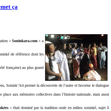
emet ça
iation «
Soninkara.com
» a
.
oninké de référence dont les
iété française) au plus grand
sens, Sonink’Art permet la découverte de l’autre et favorise le dialogue
e place aux mémoires collectives dans l’histoire nationale, mais aussi
inkées
» était dominé par la tradition orale en milieu soninké, sujet ô