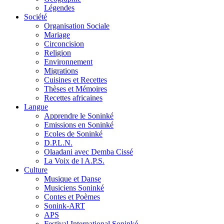
Légendes
Société
Organisation Sociale
Mariage
Circoncision
Religion
Environnement
Migrations
Cuisines et Recettes
Thèses et Mémoires
Recettes africaines
Langue
Apprendre le Soninké
Emissions en Soninké
Ecoles de Soninké
D.P.L.N.
Olaadani avec Demba Cissé
La Voix de l A.P.S.
Culture
Musique et Danse
Musiciens Soninké
Contes et Poèmes
Sonink-ART
APS
Festival International Soninké