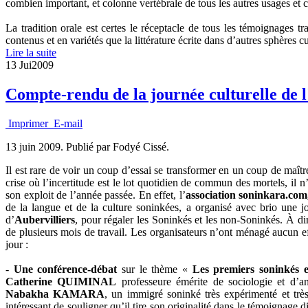
combien important, et colonne vertébrale de tous les autres usages et
La tradition orale est certes le réceptacle de tous les témoignages 
contenus et en variétés que la littérature écrite dans d’autres sphères c
Lire la suite
13 Jui
2009
Compte-rendu de la journée culturelle de 
Imprimer
E-mail
13 juin 2009.
Publié par Fodyé Cissé.
Il est rare de voir un coup d’essai se transformer en un coup de maître
crise où l’incertitude est le lot quotidien de commun des mortels, il n’e
son exploit de l’année passée. En effet, l’
association soninkara.com
de la langue et de la culture soninkées, a organisé avec brio une 
d’
Aubervilliers
, pour régaler les Soninkés et les non-Soninkés. À dir
de plusieurs mois de travail. Les organisateurs n’ont ménagé aucun e
jour :
-
Une conférence-débat
sur le thème «
Les premiers soninkés e
Catherine QUIMINAL
professeure émérite de sociologie et d’a
Nabakha KAMARA
, un immigré soninké très expérimenté et très
intéressant de souligner qu’il tire son originalité dans le témoignage