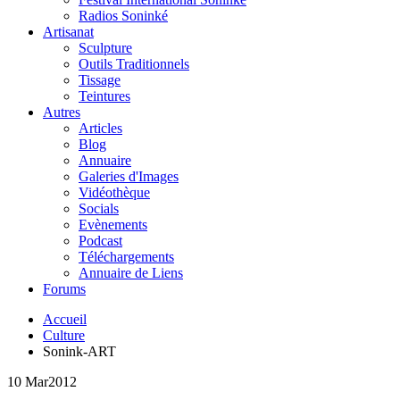
Radios Soninké
Artisanat
Sculpture
Outils Traditionnels
Tissage
Teintures
Autres
Articles
Blog
Annuaire
Galeries d'Images
Vidéothèque
Socials
Evènements
Podcast
Téléchargements
Annuaire de Liens
Forums
Accueil
Culture
Sonink-ART
10 Mar
2012