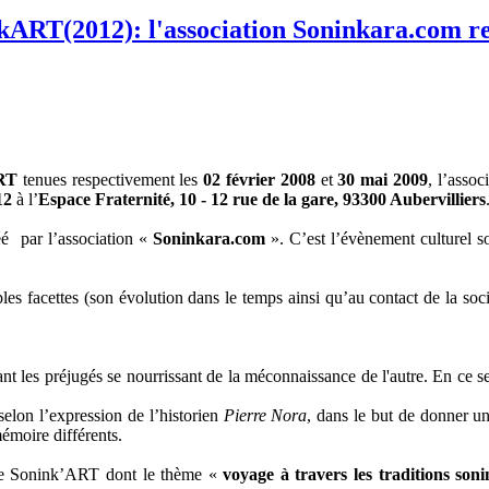
kART(2012): l'association Soninkara.com r
RT
tenues respectivement les
02 février 2008
et
30 mai 2009
, l’assoc
12
à l’
Espace Fraternité, 10 - 12 rue de la gare, 93300 Aubervilliers
éé par l’association «
Soninkara.com
». C’est l’évènement culturel s
les facettes (son évolution dans le temps ainsi qu’au contact de la soc
sant les préjugés se nourrissant de la méconnaissance de l'autre. En ce 
selon l’expression de l’historien
Pierre Nora
, dans le but de donner un
mémoire différents.
de Sonink’ART dont le thème «
voyage à travers les traditions son