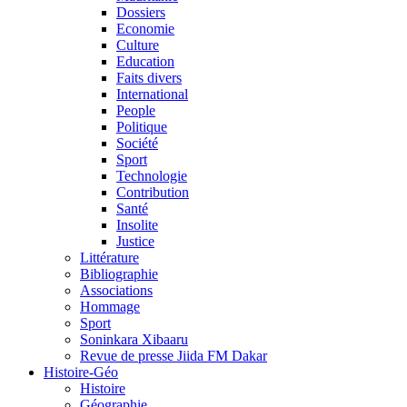
Dossiers
Economie
Culture
Education
Faits divers
International
People
Politique
Société
Sport
Technologie
Contribution
Santé
Insolite
Justice
Littérature
Bibliographie
Associations
Hommage
Sport
Soninkara Xibaaru
Revue de presse Jiida FM Dakar
Histoire-Géo
Histoire
Géographie