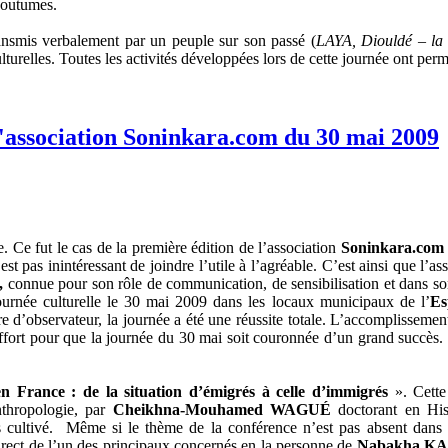
 coutumes.
transmis verbalement par un peuple sur son passé (
LAYA, Diouldé – la
ulturelles. Toutes les activités développées lors de cette journée ont perm
l'association Soninkara.com du 30 mai 2009
. Ce fut le cas de la première édition de l’association
Soninkara.com
st pas inintéressant de joindre l’utile à l’agréable. C’est ainsi que l’as
,
connue pour son rôle de communication, de sensibilisation et dans s
journée culturelle le 30 mai 2009 dans les locaux municipaux de l’
Es
e d’observateur, la journée a été une réussite totale. L’accomplissement 
ffort pour que la journée du 30 mai soit couronnée d’un grand succès.
n France : de la situation d’émigrés à celle d’immigrés
». Cette
nthropologie, par
Cheikhna-Mouhamed WAGUÉ
doctorant en His
 cultivé. Même si le thème de la conférence n’est pas absent dans le
 direct de l’un des principaux concernés en la personne de
Nabakha 