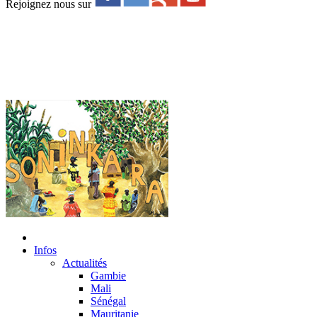
Rejoignez nous sur
Infos
Actualités
Gambie
Mali
Sénégal
Mauritanie