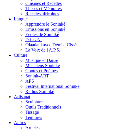
Cuisines et Recettes
Thèses et Mémoires
Recettes africaines
Langue
Apprendre le Soninké
Emissions en Soninké
Ecoles de Soninké
D.P.L.N.
Olaadani avec Demba Cissé
La Voix de l A.P.S.
Culture
Musique et Danse
Musiciens Soninké
Contes et Poèmes
Sonink-ART
APS
Festival International Soninké
Radios Soninké
Artisanat
Sculpture
Outils Traditionnels
Tissage
Teintures
Autres
Articles