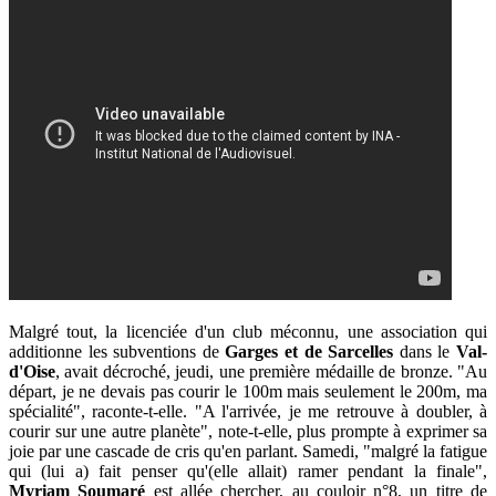
Malgré tout, la licenciée d'un club méconnu, une association qui
additionne les subventions de
Garges et de Sarcelles
dans le
Val-
d'Oise
, avait décroché, jeudi, une première médaille de bronze. "Au
départ, je ne devais pas courir le 100m mais seulement le 200m, ma
spécialité", raconte-t-elle. "A l'arrivée, je me retrouve à doubler, à
courir sur une autre planète", note-t-elle, plus prompte à exprimer sa
joie par une cascade de cris qu'en parlant. Samedi, "malgré la fatigue
qui (lui a) fait penser qu'(elle allait) ramer pendant la finale",
Myriam Soumaré
est allée chercher, au couloir n°8, un titre de