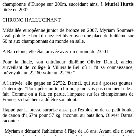
championne d'Europe sur 200m, succédant ainsi à
Muriel Hurtis
titrée en 2002.
CHRONO HALLUCINANT
Médaillée européenne junior de bronze en 2007, Myriam Soumaré
avait pointé le bout du nez cet hiver avec une place de huitième sur
60 m aux championnats du monde en salle.
A Barcelone, elle était arrivée avec un chrono de 23"01.
Pour la finale, son entraîneur diplômé Olivier Darnal, ancien
surveillant de collège à Villiers-le-Bel où il fit sa connaissance,
prévoyait "un 22"60 voire un 22"50."
A l'arrivée, elle gagne en 22"32. Darnal, qui sue à grosses gouttes,
s'interroge: "Pour péter un tel chrono, je ne sais pas comment elle a
fait. Comme on a fait, en partie, l'impasse sur les championnats de
France, sa fraîcheur a dû être son atout."
Happé par la presse surprise aussi par l'explosion de ce petit boulet
de canon d'1,67m pour 57 kg, inconnu au bataillon, Olivier Darnal
raconte :
"Myriam a démarré l'athlétisme à l'âge de 18 ans. Avant, elle n'avait