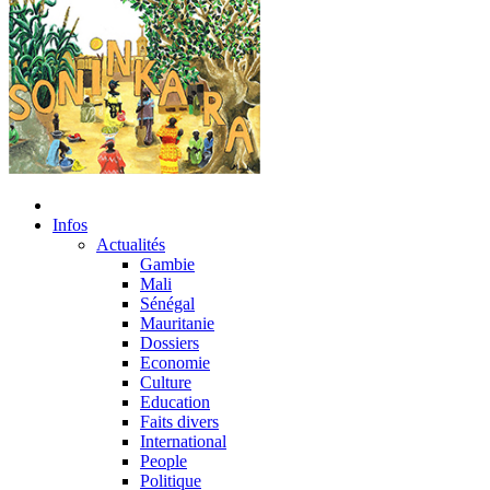
Infos
Actualités
Gambie
Mali
Sénégal
Mauritanie
Dossiers
Economie
Culture
Education
Faits divers
International
People
Politique