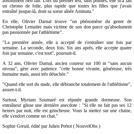
absolument rien fait. Lors du premier test, sans pointes, elle m'a fait
un chrono de folie, plus rapide que toutes les filles que j'avais
entraîné jusque-là, dont sa soeur aînée Aminata."
En elle, Olivier Darnal trouve "un phénomène du genre de
Christophe Lemaitre mais victime de son don parce qu'absolument
pas passionnée par l'athlétisme".
"La première année, elle a accepté de s'entraîner une fois par
semaine. La seconde, deux fois. Six ans après, elle accepte quatre
fois par semaine, c'est tout", poursuit-il.
A 32 ans, Olivier Darnal, ancien coureur sur 100 m "sans aucun
niveau", gère avec patience "cette bonne vivante, généreuse, très
humaine mais, aussi très détachée."
"Quand elle sort du stade, elle débranche totalement de l'athlétisme",
assure-t-il.
Surtout, Myriam Soumaré est réputée grande dormeuse. Son
entraîneur glisse une dernière anecdote : "Si elle ne fait pas ses 12
heures par nuit, elle est grincheuse. Vous la mettez sur une chaise,
elle s'endort comme un chat."
Sophie Greuil, édité par Julien Prétot ( NouvelObs )