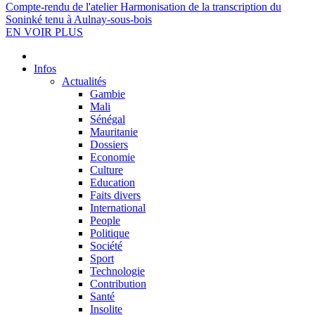
Compte-rendu de l'atelier Harmonisation de la transcription du
Soninké tenu à Aulnay-sous-bois
EN VOIR PLUS
Infos
Actualités
Gambie
Mali
Sénégal
Mauritanie
Dossiers
Economie
Culture
Education
Faits divers
International
People
Politique
Société
Sport
Technologie
Contribution
Santé
Insolite