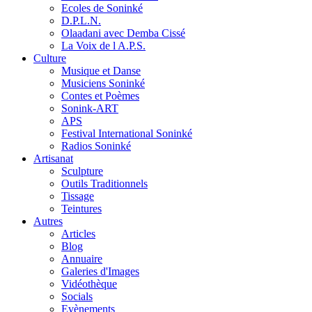
Ecoles de Soninké
D.P.L.N.
Olaadani avec Demba Cissé
La Voix de l A.P.S.
Culture
Musique et Danse
Musiciens Soninké
Contes et Poèmes
Sonink-ART
APS
Festival International Soninké
Radios Soninké
Artisanat
Sculpture
Outils Traditionnels
Tissage
Teintures
Autres
Articles
Blog
Annuaire
Galeries d'Images
Vidéothèque
Socials
Evènements