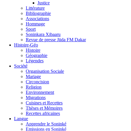
Justice
Littérature
Bibliographie
Associations
Hommage
Sport
Soninkara Xibaaru
Revue de presse Jiida FM Dakar
Histoire-Géo
Histoire
Géographie
Légendes
Société
Organisation Sociale
Mariage
Circoncision
Religion
Environnement
Migrations
Cuisines et Recettes
Thèses et Mémoires
Recettes africaines
Langue
Apprendre le Soninké
Emissions en Soninké