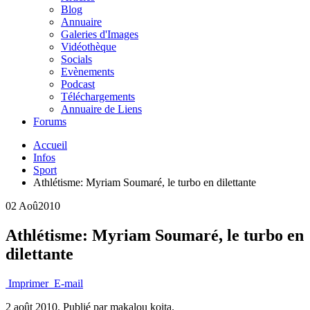
Blog
Annuaire
Galeries d'Images
Vidéothèque
Socials
Evènements
Podcast
Téléchargements
Annuaire de Liens
Forums
Accueil
Infos
Sport
Athlétisme: Myriam Soumaré, le turbo en dilettante
02 Aoû
2010
Athlétisme: Myriam Soumaré, le turbo en
dilettante
Imprimer
E-mail
2 août 2010.
Publié par makalou koita.