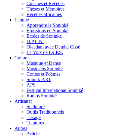
Cuisines et Recettes
Thèses et Mémoires
Recettes africaines
Langue
Apprendre le Soninké
Emissions en Soninké
Ecoles de Soninké
D.P.L.N.
Olaadani avec Demba Cissé
La Voix de l A.P.S.
Culture
Musique et Danse
Musiciens Soninké
Contes et Poèmes
Sonink-ART
APS
Festival International Soninké
Radios Soninké
Artisanat
Sculpture
Outils Traditionnels
Tissage
Teintures
Autres
Articles