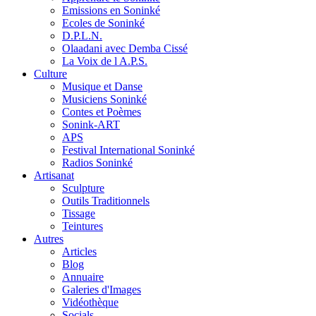
Emissions en Soninké
Ecoles de Soninké
D.P.L.N.
Olaadani avec Demba Cissé
La Voix de l A.P.S.
Culture
Musique et Danse
Musiciens Soninké
Contes et Poèmes
Sonink-ART
APS
Festival International Soninké
Radios Soninké
Artisanat
Sculpture
Outils Traditionnels
Tissage
Teintures
Autres
Articles
Blog
Annuaire
Galeries d'Images
Vidéothèque
Socials