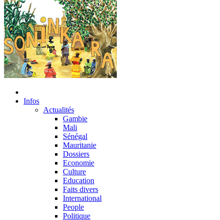
Infos
Actualités
Gambie
Mali
Sénégal
Mauritanie
Dossiers
Economie
Culture
Education
Faits divers
International
People
Politique