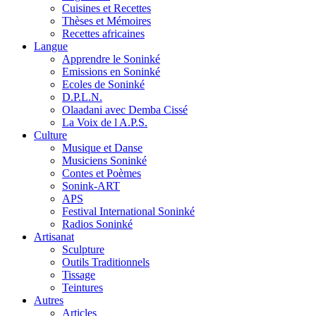
Cuisines et Recettes
Thèses et Mémoires
Recettes africaines
Langue
Apprendre le Soninké
Emissions en Soninké
Ecoles de Soninké
D.P.L.N.
Olaadani avec Demba Cissé
La Voix de l A.P.S.
Culture
Musique et Danse
Musiciens Soninké
Contes et Poèmes
Sonink-ART
APS
Festival International Soninké
Radios Soninké
Artisanat
Sculpture
Outils Traditionnels
Tissage
Teintures
Autres
Articles