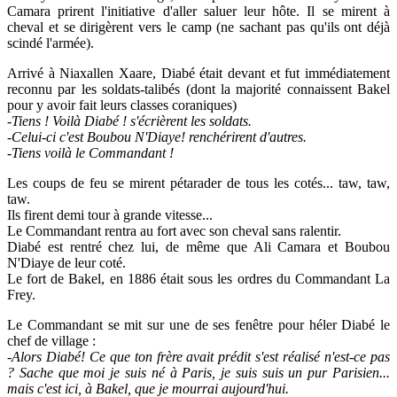
Camara prirent l'initiative d'aller saluer leur hôte. Il se mirent à
cheval et se dirigèrent vers le camp (ne sachant pas qu'ils ont déjà
scindé l'armée).
Arrivé à Niaxallen Xaare, Diabé était devant et fut immédiatement
reconnu par les soldats-talibés (dont la majorité connaissent Bakel
pour y avoir fait leurs classes coraniques)
-
Tiens ! Voilà Diabé ! s'écrièrent les soldats.
-Celui-ci c'est Boubou N'Diaye! renchérirent d'autres.
-Tiens voilà le Commandant !
Les coups de feu se mirent pétarader de tous les cotés... taw, taw,
taw.
Ils firent demi tour à grande vitesse...
Le Commandant rentra au fort avec son cheval sans ralentir.
Diabé est rentré chez lui, de même que Ali Camara et Boubou
N'Diaye de leur coté.
Le fort de Bakel, en 1886 était sous les ordres du Commandant La
Frey.
Le Commandant se mit sur une de ses fenêtre pour héler Diabé le
chef de village :
-Alors Diabé! Ce que ton frère avait prédit s'est réalisé n'est-ce pas
? Sache que moi je suis né à Paris, je suis suis un pur Parisien...
mais c'est ici, à Bakel, que je mourrai aujourd'hui.