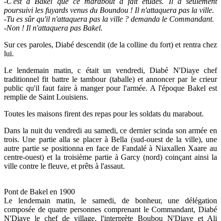
-
C'est à Bakel que ce marabout a fait études. Il a seulement
poursuivi les fuyards venus du Boundou ! Il n'attaquera pas la ville.
-Tu es sûr qu'il n'attaquera pas la ville ? demanda le Commandant.
-Non ! Il n'attaquera pas Bakel.
Sur ces paroles, Diabé descendit (de la colline du fort) et rentra chez
lui.
Le lendemain matin, c était un vendredi, Diabé N'Diaye chef
traditionnel fit battre le tambour (taballe) et annoncer par le crieur
public qu'il faut faire à manger pour l'armée. A l'époque Bakel est
remplie de Saint Louisiens.
Toutes les maisons firent des repas pour les soldats du marabout.
Dans la nuit du vendredi au samedi, ce dernier scinda son armée en
trois. Une partie alla se placer à Bella (sud-ouest de la ville), une
autre partie se positionna en face de Fandalé à Niaxallen Xaare au
centre-ouest) et la troisième partie à Garcy (nord) coinçant ainsi la
ville contre le fleuve, et prêts à l'assaut.
Pont de Bakel en 1900
Le lendemain matin, le samedi, de bonheur, une délégation
composée de quatre personnes comprenant le Commandant, Diabé
N'Diaye le chef de village, l'interprète Boubou N'Diaye et Ali