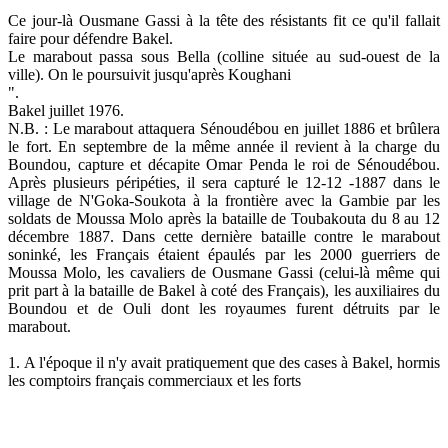
Ce jour-là Ousmane Gassi à la tête des résistants fit ce qu'il fallait
faire pour défendre Bakel.
Le marabout passa sous Bella (colline située au sud-ouest de la
ville). On le poursuivit jusqu'après Koughani
".
Bakel juillet 1976.
N.B. : Le marabout attaquera Sénoudébou en juillet 1886 et brûlera
le fort. En septembre de la même année il revient à la charge du
Boundou, capture et décapite Omar Penda le roi de Sénoudébou.
Après plusieurs péripéties, il sera capturé le 12-12 -1887 dans le
village de N'Goka-Soukota à la frontière avec la Gambie par les
soldats de Moussa Molo après la bataille de Toubakouta du 8 au 12
décembre 1887. Dans cette dernière bataille contre le marabout
soninké, les Français étaient épaulés par les 2000 guerriers de
Moussa Molo, les cavaliers de Ousmane Gassi (celui-là même qui
prit part à la bataille de Bakel à coté des Français), les auxiliaires du
Boundou et de Ouli dont les royaumes furent détruits par le
marabout.
1. A l'époque il n'y avait pratiquement que des cases à Bakel, hormis
les comptoirs français commerciaux et les forts