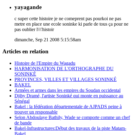
yayagande
c super cette histoire je ne comeprent pas pourkoi ne pas
metre en place une ecole soninke ki parle de tous ça pour ne
pas oublier l\\\'histoir
dimanche, Sep 21 2008 5:15:58am
Articles en relation
Histoire de l'Empire du Wagadu
HARMONISATION DE L'ORTHOGRAPHE DU
SONINKÉ
PROVINCES, VILLES ET VILLAGES SONINKÉ
BAKEL
Armées et armes dans les empires du Soudan occidental
Djiby Dramé, l'artiste Soninké qui monte en puissance au
Sénégal
Bakel : la fédération départementale de AJPADS peine à
trouver un responsable
Selon Abdoulaye Bathily, Wade se comporte comme un chef
de bande
Bakel-Infrastructures:Début des travaux de la piste Matam-
Bakel