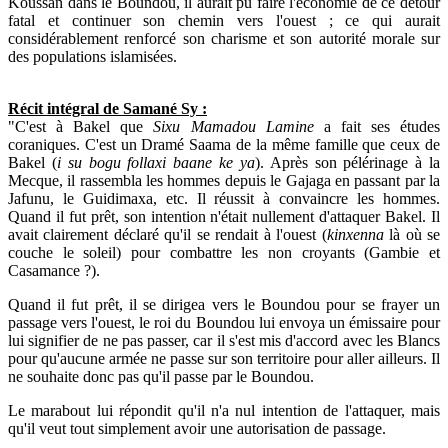
Koussan dans le Boundou, il aurait pu faire l'économie de ce détour
fatal et continuer son chemin vers l'ouest ; ce qui aurait
considérablement renforcé son charisme et son autorité morale sur
des populations islamisées.
Récit intégral de Samané Sy :
"C'est à Bakel que
Sixu Mamadou Lamine
a fait ses études
coraniques. C'est un Dramé Saama de la même famille que ceux de
Bakel (
i su bogu follaxi baane ke ya
). Après son pélérinage à la
Mecque, il rassembla les hommes depuis le Gajaga en passant par la
Jafunu, le Guidimaxa, etc. Il réussit à convaincre les hommes.
Quand il fut prêt, son intention n'était nullement d'attaquer Bakel. Il
avait clairement déclaré qu'il se rendait à l'ouest (
kinxenna
là où se
couche le soleil) pour combattre les non croyants (Gambie et
Casamance ?).
Quand il fut prêt, il se dirigea vers le Boundou pour se frayer un
passage vers l'ouest, le roi du Boundou lui envoya un émissaire pour
lui signifier de ne pas passer, car il s'est mis d'accord avec les Blancs
pour qu'aucune armée ne passe sur son territoire pour aller ailleurs. Il
ne souhaite donc pas qu'il passe par le Boundou.
Le marabout lui répondit qu'il n'a nul intention de l'attaquer, mais
qu'il veut tout simplement avoir une autorisation de passage.