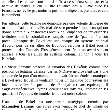
actuelles. Les choses sont loin d'obéir à ce schéma simpliste, et la
bataille de Bakel, si elle illustre l'alliance des N'Diaye avec les
Français, ne révèle pas moins la position mitigée des premiers envers
le marabout.
Par ailleurs, cette bataille ne démontre pas une volonté délibérée du
marabout d'attaquer la ville, mais de s'en prendre à tout ceux qui ont
donné l'ordre aux aristocrates locaux de l'empêcher de traverser des
territoires que le colonialisme français tente de "pacifier " à son
profit. L'attaque de Bakel est une attaque du système colonial
d'abord, puis de ses alliés du Boundou réfugiés à Bakel sous la
protection des Français. Plus généralement c'était un avertissement
adressé à tous les alliés du système colonial et non à tous les
Bakélois...
Le vieux Samané présente la situation des Bakélois comme une
position de légitime défense, car les N'Diaye ne croyaient pas à une
attaque de la part d'un marabout qui avait fait ses études coraniques
à Bakel avec lequel ils voulaient nouer un dialogue pour savoir ses
intentions réelles. La position des Français est sans équivoque, il
s'agit d'empêcher les "tyrans locaux et les roitelets," comme on les
qualifiait à l'époque, de troubler le nouvel ordre colonial.
L'attaque de Bakel, est une erreur stratégique commise par
Mamadou Lamine
, car après avoir vaincu le chef de village de