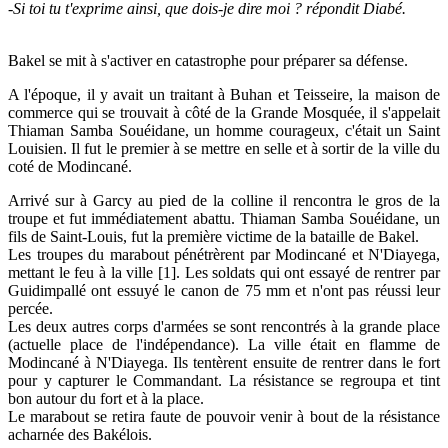
-Si toi tu t'exprime ainsi, que dois-je dire moi ? répondit Diabé.
Bakel se mit à s'activer en catastrophe pour préparer sa défense.
A l'époque, il y avait un traitant à Buhan et Teisseire, la maison de
commerce qui se trouvait à côté de la Grande Mosquée, il s'appelait
Thiaman Samba Souéidane, un homme courageux, c'était un Saint
Louisien. Il fut le premier à se mettre en selle et à sortir de la ville du
coté de Modincané.
Arrivé sur à Garcy au pied de la colline il rencontra le gros de la
troupe et fut immédiatement abattu. Thiaman Samba Souéidane, un
fils de Saint-Louis, fut la première victime de la bataille de Bakel.
Les troupes du marabout pénétrèrent par Modincané et N'Diayega,
mettant le feu à la ville [1]. Les soldats qui ont essayé de rentrer par
Guidimpallé ont essuyé le canon de 75 mm et n'ont pas réussi leur
percée.
Les deux autres corps d'armées se sont rencontrés à la grande place
(actuelle place de l'indépendance). La ville était en flamme de
Modincané à N'Diayega. Ils tentèrent ensuite de rentrer dans le fort
pour y capturer le Commandant. La résistance se regroupa et tint
bon autour du fort et à la place.
Le marabout se retira faute de pouvoir venir à bout de la résistance
acharnée des Bakélois.