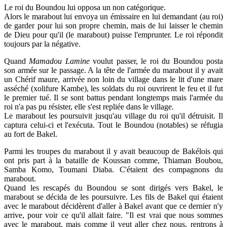
Le roi du Boundou lui opposa un non catégorique.
Alors le marabout lui envoya un émissaire en lui demandant (au roi)
de garder pour lui son propre chemin, mais de lui laisser le chemin
de Dieu pour qu'il (le marabout) puisse l'emprunter. Le roi répondit
toujours par la négative.
Quand
Mamadou Lamine
voulut passer, le roi du Boundou posta
son armée sur le passage. A la tête de l'armée du marabout il y avait
un Chérif maure, arrivée non loin du village dans le lit d'une mare
asséché (xolifure Kambe), les soldats du roi ouvrirent le feu et il fut
le premier tué. Il se sont battus pendant longtemps mais l'armée du
roi n'a pas pu résister, elle s'est repliée dans le village.
Le marabout les poursuivit jusqu'au village du roi qu'il détruisit. Il
captura celui-ci et l'exécuta. Tout le Boundou (notables) se réfugia
au fort de Bakel.
Parmi les troupes du marabout il y avait beaucoup de Bakélois qui
ont pris part à la bataille de Koussan comme, Thiaman Boubou,
Samba Komo, Toumani Diaba. C'étaient des compagnons du
marabout.
Quand les rescapés du Boundou se sont dirigés vers Bakel, le
marabout se décida de les poursuivre. Les fils de Bakel qui étaient
avec le marabout décidèrent d'aller à Bakel avant que ce dernier n'y
arrive, pour voir ce qu'il allait faire. "Il est vrai que nous sommes
avec le marabout, mais comme il veut aller chez nous, rentrons à