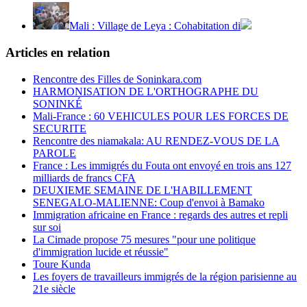
Mali : Village de Leya : Cohabitation di
Articles en relation
Rencontre des Filles de Soninkara.com
HARMONISATION DE L'ORTHOGRAPHE DU
SONINKÉ
Mali-France : 60 VEHICULES POUR LES FORCES DE
SECURITE
Rencontre des niamakala: AU RENDEZ-VOUS DE LA
PAROLE
France : Les immigrés du Fouta ont envoyé en trois ans 127
milliards de francs CFA
DEUXIEME SEMAINE DE L'HABILLEMENT
SENEGALO-MALIENNE: Coup d'envoi à Bamako
Immigration africaine en France : regards des autres et repli
sur soi
La Cimade propose 75 mesures "pour une politique
d'immigration lucide et réussie"
Toure Kunda
Les foyers de travailleurs immigrés de la région parisienne au
21e siècle