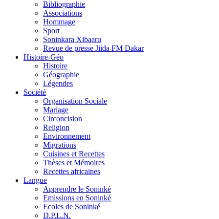
Bibliographie
Associations
Hommage
Sport
Soninkara Xibaaru
Revue de presse Jiida FM Dakar
Histoire-Géo
Histoire
Géographie
Légendes
Société
Organisation Sociale
Mariage
Circoncision
Religion
Environnement
Migrations
Cuisines et Recettes
Thèses et Mémoires
Recettes africaines
Langue
Apprendre le Soninké
Emissions en Soninké
Ecoles de Soninké
D.P.L.N.