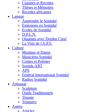
Cuisines et Recettes
Thèses et Mémoires
Recettes africaines
Langue
Apprendre le Soninké
Emissions en Soninké
Ecoles de Soninké
D.P.L.N.
Olaadani avec Demba Cissé
La Voix de l A.P.S.
Culture
Musique et Danse
Musiciens Soninké
Contes et Poèmes
Sonink-ART
APS
Festival International Soninké
Radios Soninké
Artisanat
Sculpture
Outils Traditionnels
Tissage
Teintures
Autres
Articles