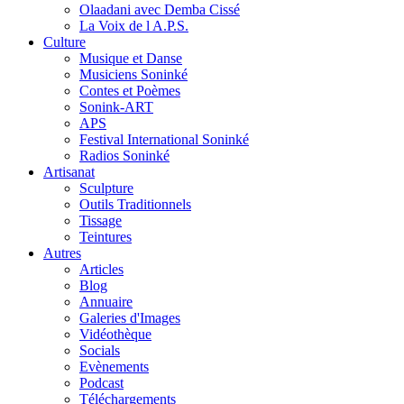
Olaadani avec Demba Cissé
La Voix de l A.P.S.
Culture
Musique et Danse
Musiciens Soninké
Contes et Poèmes
Sonink-ART
APS
Festival International Soninké
Radios Soninké
Artisanat
Sculpture
Outils Traditionnels
Tissage
Teintures
Autres
Articles
Blog
Annuaire
Galeries d'Images
Vidéothèque
Socials
Evènements
Podcast
Téléchargements