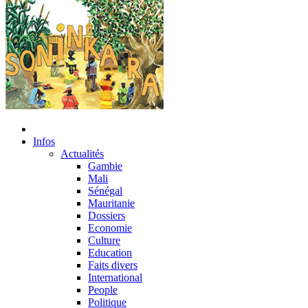
Infos
Actualités
Gambie
Mali
Sénégal
Mauritanie
Dossiers
Economie
Culture
Education
Faits divers
International
People
Politique