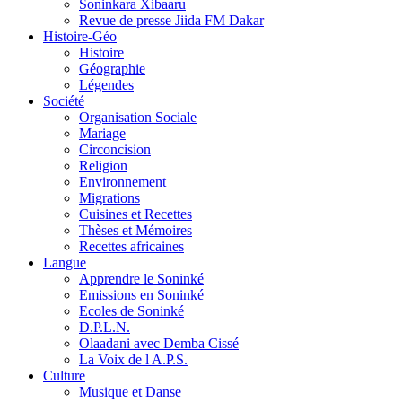
Soninkara Xibaaru
Revue de presse Jiida FM Dakar
Histoire-Géo
Histoire
Géographie
Légendes
Société
Organisation Sociale
Mariage
Circoncision
Religion
Environnement
Migrations
Cuisines et Recettes
Thèses et Mémoires
Recettes africaines
Langue
Apprendre le Soninké
Emissions en Soninké
Ecoles de Soninké
D.P.L.N.
Olaadani avec Demba Cissé
La Voix de l A.P.S.
Culture
Musique et Danse