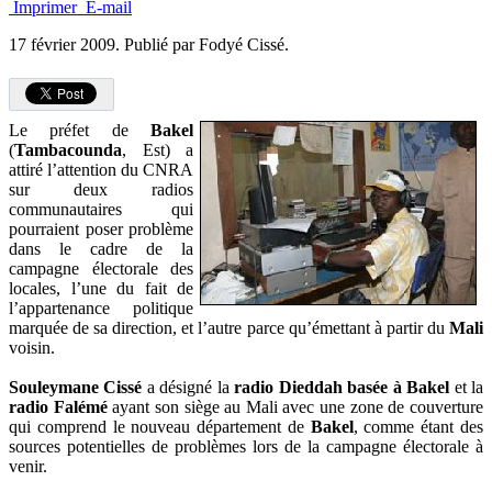
Imprimer
E-mail
17 février 2009.
Publié par Fodyé Cissé.
Le préfet de
Bakel
(
Tambacounda
, Est) a
attiré l’attention du CNRA
sur deux radios
communautaires qui
pourraient poser problème
dans le cadre de la
campagne électorale des
locales, l’une du fait de
l’appartenance politique
marquée de sa direction, et l’autre parce qu’émettant à partir du
Mali
voisin.
Souleymane Cissé
a désigné la
radio Dieddah basée à Bakel
et la
radio Falémé
ayant son siège au Mali avec une zone de couverture
qui comprend le nouveau département de
Bakel
, comme étant des
sources potentielles de problèmes lors de la campagne électorale à
venir.