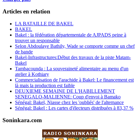
Articles en relation
LA BATAILLE DE BAKEL
BAKEL
Bakel : la fédération départementale de AJPADS peine à
trouver un responsable
Selon Abdoulaye Bathily, Wade se comporte comme un chef
de bande
Bakel-Infrastructures:Début des travaux de la piste Matam-
Bakel
Tambacounda : La souveraineté alimentaire au menu d'un
atelier à Kothiary
Commercialisation de l'arachide à Bakel: Le financement est
là mais la production est faible
DEUXIEME SEMAINE DE L'HABILLEMENT
SENEGALO-MALIENNE: Coup d'envoi à Bamako
Sénégal: Bakel, Niasse chez les 'oubliés' de l'alternance
Sénégal: Bakel : Les cartes d'électeurs distribuées à 83,37 %
Soninkara.com