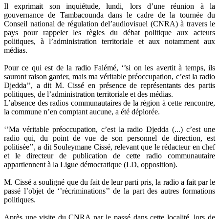
Il exprimait son inquiétude, lundi, lors d’une réunion à la
gouvernance de Tambacounda dans le cadre de la tournée du
Conseil national de régulation del’audiovisuel (CNRA) à travers le
pays pour rappeler les règles du débat politique aux acteurs
politiques, à l’administration territoriale et aux notamment aux
médias.
Pour ce qui est de la radio Falémé, ‘’si on les avertit à temps, ils
sauront raison garder, mais ma véritable préoccupation, c’est la radio
Djedda’’, a dit M. Cissé en présence de représentants des partis
politiques, de l’administration territoriale et des médias.
L’absence des radios communautaires de la région à cette rencontre,
la commune n’en comptant aucune, a été déplorée.
‘’Ma véritable préoccupation, c’est la radio Djedda (...) c’est une
radio qui, du point de vue de son personnel de direction, est
politisée’’, a dit Souleymane Cissé, relevant que le rédacteur en chef
et le directeur de publication de cette radio communautaire
appartiennent à la Ligue démocratique (LD, opposition).
M. Cissé a souligné que du fait de leur parti pris, la radio a fait par le
passé l’objet de ‘’récriminations’’ de la part des autres formations
politiques.
Après une visite du CNRA par le passé dans cette localité, lors de