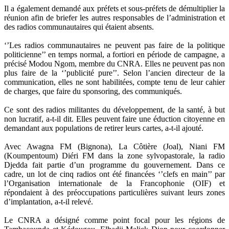
Il a également demandé aux préfets et sous-préfets de démultiplier la
réunion afin de briefer les autres responsables de l’administration et
des radios communautaires qui étaient absents.
‘’Les radios communautaires ne peuvent pas faire de la politique
politicienne’’ en temps normal, a fortiori en période de campagne, a
précisé Modou Ngom, membre du CNRA. Elles ne peuvent pas non
plus faire de la ‘’publicité pure’’. Selon l’ancien directeur de la
communication, elles ne sont habilitées, compte tenu de leur cahier
de charges, que faire du sponsoring, des communiqués.
Ce sont des radios militantes du développement, de la santé, à but
non lucratif, a-t-il dit. Elles peuvent faire une éduction citoyenne en
demandant aux populations de retirer leurs cartes, a-t-il ajouté.
Avec Awagna FM (Bignona), La Côtière (Joal), Niani FM
(Koumpentoum) Diéri FM dans la zone sylvopastorale, la radio
Djedda fait partie d’un programme du gouvernement. Dans ce
cadre, un lot de cinq radios ont été financées ‘’clefs en main’’ par
l’Organisation internationale de la Francophonie (OIF) et
répondaient à des préoccupations particulières suivant leurs zones
d’implantation, a-t-il relevé.
Le CNRA a désigné comme point focal pour les régions de