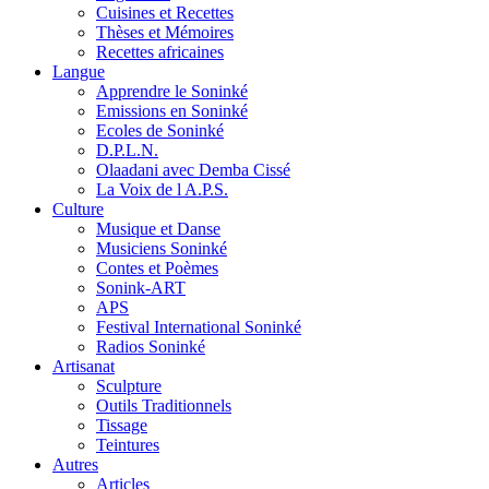
Cuisines et Recettes
Thèses et Mémoires
Recettes africaines
Langue
Apprendre le Soninké
Emissions en Soninké
Ecoles de Soninké
D.P.L.N.
Olaadani avec Demba Cissé
La Voix de l A.P.S.
Culture
Musique et Danse
Musiciens Soninké
Contes et Poèmes
Sonink-ART
APS
Festival International Soninké
Radios Soninké
Artisanat
Sculpture
Outils Traditionnels
Tissage
Teintures
Autres
Articles