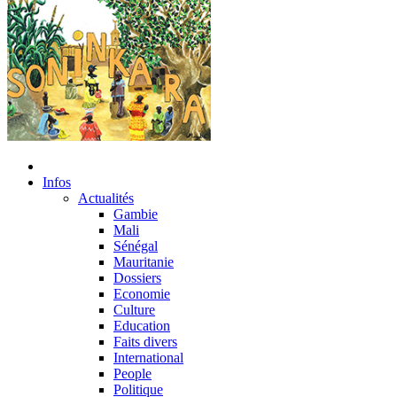
Infos
Actualités
Gambie
Mali
Sénégal
Mauritanie
Dossiers
Economie
Culture
Education
Faits divers
International
People
Politique