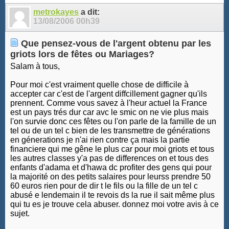
metrokayes
a dit:
13/08/2006
00h39
Que pensez-vous de l'argent obtenu par les
griots lors de fêtes ou Mariages?
Salam à tous,
Pour moi c'est vraiment quelle chose de difficile à
accepter car c'est de l'argent diffcillement gagner qu'ils
prennent. Comme vous savez à l'heur actuel la France
est un pays trés dur car avc le smic on ne vie plus mais
l'on survie donc ces fêtes ou l'on parle de la famille de un
tel ou de un tel c bien de les transmettre de générations
en génerations je n'ai rien contre ça mais la partie
financiere qui me gêne le plus car pour moi griots et tous
les autres classes y'a pas de differences on et tous des
enfants d'adama et d'hawa dc profiter des gens qui pour
la majorité on des petits salaires pour leurss prendre 50
60 euros rien pour de dir t le fils ou la fille de un tel c
abusé e lendemain il te revois ds la rue il sait même plus
qui tu es je trouve cela abuser. donnez moi votre avis à ce
sujet.