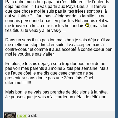
Par contre mon cher papa lui c'est différent. Je l'entends
déja me dire : " Tu vas partir aux Pays-Bas, si il t'arrive
quelque chose moi je suis pas là, tes frères sont pas là
qui va t'aider ? Il faut pas s'éloigner de la famille, tu ne
connais personne là-bas, en plus les Hollandais (et il va
me trouver un truc à dire sur les hollandais
), mais toi
t'es têtu si tu veux y'aller vas-y ...
Dans un sens il n'a pas tort mais bon je sais déja qu'il va
me mettre un stop direct ensuite il va accepter mais à
contre-coeur et comme il aura accepté à contre-coeur ben
moi je voudrais pas y'aller.
En plus je le sais déja ça sera trop dur pour moi de ne
pas voir mes parents au moins 2 fois par semaine. Mais
de l'autre côté je me dis que cette chance ne se
présentera sans doute pas une 2ème fois. Quel
dilemme!!!!!!!!!
Mais bon je ne vais pas prendre de décisions à la hâte.
Je penses que je vais m'accorder un délai de réfléxion.
noor
a dit: