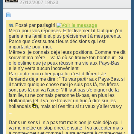
27/12/2007
19h23
Posté par
parisgirl
Merci pour vos réponses. Effectivement il faut que j'en
parle à ma famille et plus précisément à mes parents.
Parce que c'est surtout leurs décisions qui est
importante pour moi.
Même si je connais déja leurs positions. Comme me dit
souvent ma mère : "va là où se trouve ton bonheur". Si
elle estime que je peux réussir ma vie aux Pays-Bas
elle n'y verra aucun inconvénient.
Par contre mon cher papa lui c'est différent. Je
l'entends déja me dire : " Tu vas partir aux Pays-Bas, si
il t'arrive quelque chose moi je suis pas là, tes frères
sont pas là qui va t'aider ? Il faut pas s'éloigner de la
famille, tu ne connais personne là-bas, en plus les
Hollandais (et il va me trouver un truc à dire sur les
hollandais
), mais toi t'es têtu si tu veux y'aller vas-y
...
Dans un sens il n'a pas tort mais bon je sais déja qu'il
va me mettre un stop direct ensuite il va accepter mais
à contre-coeur et comme il aura accepté à contre-coeur