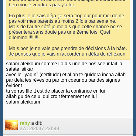
ben moi je voudrais pas y'aller.
En plus je le sais déja ça sera trop dur pour moi de ne
pas voir mes parents au moins 2 fois par semaine.
Mais de l'autre côté je me dis que cette chance ne se
présentera sans doute pas une 2ème fois. Quel
dilemme!!!!!!!!!
Mais bon je ne vais pas prendre de décisions à la hâte.
Je penses que je vais m'accorder un délai de réfléxion.
salam aleikoum comme l a dis une de nos soeur fait la
salate istikar
avec le "yaqin" (certitude) et allah te guidera incha allah
par dela tes réves ou par ton coeur ou par des signes
évident
tu verras !!le tt est de placer ta confiance en lui
allah guide celui qui croit fermement en lui
salam aleikoum
raby
a dit:
27/12/2007
23h49