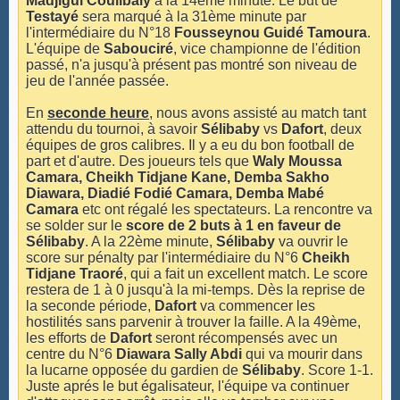
Madjigui Coulibaly
à la 14ème minute. Le but de
Testayé
sera marqué à la 31ème minute par
l'intermédiaire du N°18
Fousseynou Guidé Tamoura
.
L'équipe de
Sabouciré
, vice championne de l'édition
passé, n'a jusqu'à présent pas montré son niveau de
jeu de l'année passée.
En
seconde heure
, nous avons assisté au match tant
attendu du tournoi, à savoir
Sélibaby
vs
Dafort
, deux
équipes de gros calibres. Il y a eu du bon football de
part et d'autre. Des joueurs tels que
Waly Moussa
Camara, Cheikh Tidjane Kane, Demba Sakho
Diawara, Diadié Fodié Camara, Demba Mabé
Camara
etc ont régalé les spectateurs. La rencontre va
se solder sur le
score de 2 buts à 1 en faveur de
Sélibaby
. A la 22ème minute,
Sélibaby
va ouvrir le
score sur pénalty par l'intermédiaire du N°6
Cheikh
Tidjane Traoré
, qui a fait un excellent match. Le score
restera de 1 à 0 jusqu'à la mi-temps. Dès la reprise de
la seconde période,
Dafort
va commencer les
hostilités sans parvenir à trouver la faille. A la 49ème,
les efforts de
Dafort
seront récompensés avec un
centre du N°6
Diawara Sally Abdi
qui va mourir dans
la lucarne opposée du gardien de
Sélibaby
. Score 1-1.
Juste aprés le but égalisateur, l'équipe va continuer