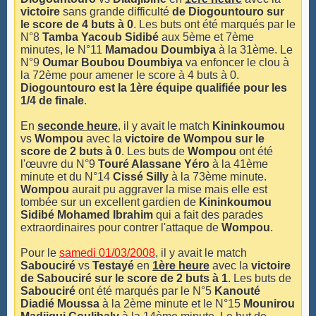
victoire
sans grande difficulté
de Diogountouro sur
le score de 4 buts à 0
. Les buts ont été marqués par le
N°8
Tamba Yacoub Sidibé
aux 5ème et 7ème
minutes, le N°11
Mamadou Doumbiya
à la 31ème. Le
N°9
Oumar Boubou Doumbiya
va enfoncer le clou à
la 72ème pour amener le score à 4 buts à 0.
Diogountouro est la 1ère équipe qualifiée pour les
1/4 de finale
.
En
seconde heure
, il y avait le match
Kininkoumou
vs
Wompou
avec la
victoire de Wompou sur le
score de 2 buts à 0
. Les buts de
Wompou
ont été
l'œuvre du N°9
Touré Alassane Yéro
à la 41ème
minute et du N°14
Cissé Silly
à la 73ème minute.
Wompou
aurait pu aggraver la mise mais elle est
tombée sur un excellent gardien de
Kininkoumou
Sidibé Mohamed Ibrahim
qui a fait des parades
extraordinaires pour contrer l'attaque de
Wompou
.
Pour le
samedi 01/03/2008
, il y avait le match
Sabouciré
vs
Testayé
en
1ère heure
avec la
victoire
de Sabouciré sur le score de 2 buts à 1
. Les buts de
Sabouciré
ont été marqués par le N°5
Kanouté
Diadié Moussa
à la 2ème minute et le N°15
Mounirou