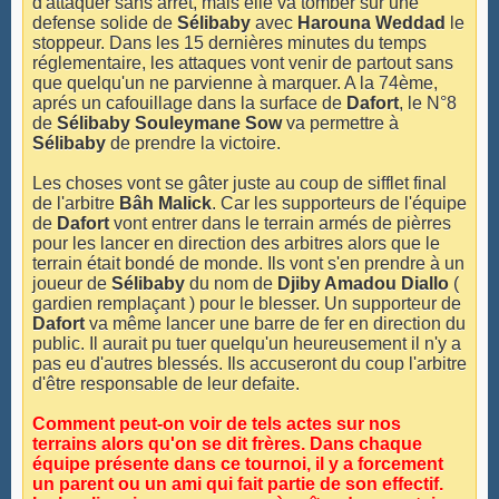
d'attaquer sans arrêt, mais elle va tomber sur une
defense solide de
Sélibaby
avec
Harouna Weddad
le
stoppeur. Dans les 15 dernières minutes du temps
réglementaire, les attaques vont venir de partout sans
que quelqu'un ne parvienne à marquer. A la 74ème,
aprés un cafouillage dans la surface de
Dafort
, le N°8
de
Sélibaby Souleymane Sow
va permettre à
Sélibaby
de prendre la victoire.
Les choses vont se gâter juste au coup de sifflet final
de l'arbitre
Bâh Malick
. Car les supporteurs de l'équipe
de
Dafort
vont entrer dans le terrain armés de pièrres
pour les lancer en direction des arbitres alors que le
terrain était bondé de monde. Ils vont s'en prendre à un
joueur de
Sélibaby
du nom de
Djiby Amadou Diallo
(
gardien remplaçant ) pour le blesser. Un supporteur de
Dafort
va même lancer une barre de fer en direction du
public. Il aurait pu tuer quelqu'un heureusement il n'y a
pas eu d'autres blessés. Ils accuseront du coup l'arbitre
d'être responsable de leur defaite.
Comment peut-on voir de tels actes sur nos
terrains alors qu'on se dit frères. Dans chaque
équipe présente dans ce tournoi, il y a forcement
un parent ou un ami qui fait partie de son effectif.