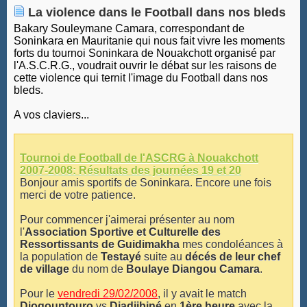
La violence dans le Football dans nos bleds
Bakary Souleymane Camara, correspondant de
Soninkara en Mauritanie qui nous fait vivre les moments
forts du tournoi Soninkara de Nouakchott organisé par
l'A.S.C.R.G., voudrait ouvrir le débat sur les raisons de
cette violence qui ternit l'image du Football dans nos
bleds.
A vos claviers...
Tournoi de Football de l'ASCRG à Nouakchott
2007-2008: Résultats des journées 19 et 20
Bonjour amis sportifs de Soninkara. Encore une fois
merci de votre patience.
Pour commencer j'aimerai présenter au nom
l'
Association Sportive et Culturelle des
Ressortissants de Guidimakha
mes condoléances à
la population de
Testayé
suite au
décés de leur chef
de village
du nom de
Boulaye Diangou Camara
.
Pour le
vendredi 29/02/2008
, il y avait le match
Diogountouro
vs
Diadjibiné
en
1ère heure
avec la