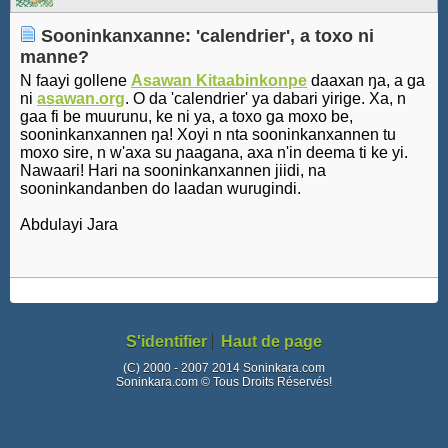
Sooninkanxanne: 'calendrier', a toxo ni
manne?
N faayi gollene
Asawan Kitaabinkonpe
daaxan ŋa, a ga
ni
asawan.org
. O da 'calendrier' ya dabari yirige. Xa, n
gaa fi be muurunu, ke ni ya, a toxo ga moxo be,
sooninkanxannen ŋa! Xoyi n nta sooninkanxannen tu
moxo sire, n w'axa su ɲaagana, axa n'in deema ti ke yi.
Nawaari! Hari na sooninkanxannen jiidi, na
sooninkandanben do laadan wurugindi.
Abdulayi Jara
S'identifier
Haut de page
(C) 2000 - 2007 2014 Soninkara.com
Soninkara.com © Tous Droits Réservés!