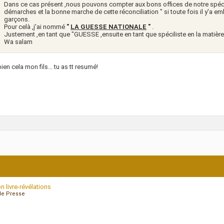
Dans ce cas présent ,nous pouvons compter aux bons offices de notre spéci
démarches et la bonne marche de cette réconciliation " si toute fois il y'a em
garçons.
Pour celà ,j'ai nommé
"
LA GUESSE NATIONALE
"
.
Justement ,en tant que "GUESSE ,ensuite en tant que spéciliste en la matière
Wa salam
bien cela mon fils... tu as tt resumé!
 livre-révélations
de Presse