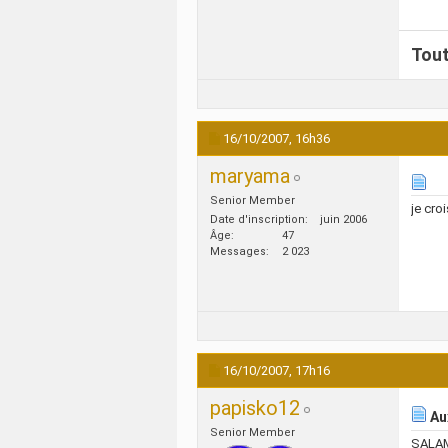
Tout
16/10/2007,
16h36
maryama
Senior Member
je cro
Date d'inscription
juin 2006
Âge
47
Messages
2 023
16/10/2007,
17h16
papisko12
Au
Senior Member
SALA