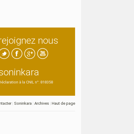
rejoignez nous
soninkara
Déclaration à la CNIL n°: 818358
tacter
|
Soninkara
|
Archives
|
Haut de page