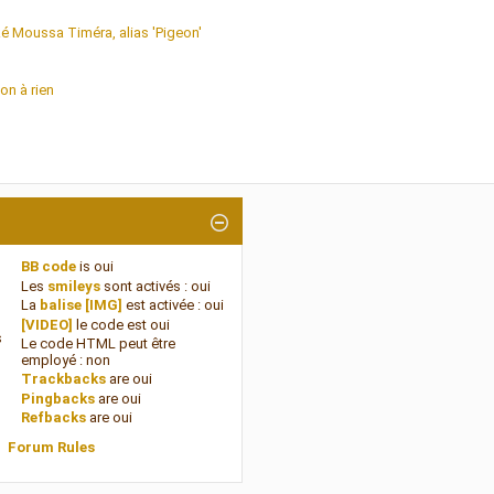
ké Moussa Timéra, alias 'Pigeon'
on à rien
BB code
is
oui
Les
smileys
sont activés :
oui
La
balise [IMG]
est activée :
oui
[VIDEO]
le code est
oui
s
Le code HTML peut être
employé :
non
Trackbacks
are
oui
Pingbacks
are
oui
Refbacks
are
oui
Forum Rules