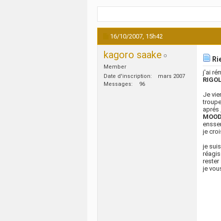
16/10/2007,
15h42
kagoro saake
Rie
Member
j'ai r
Date d'inscription
mars 2007
RIGO
Messages
96
Je vie
troup
aprés 
MOOD
enssem
je cro
je sui
réagis
rester
je vou