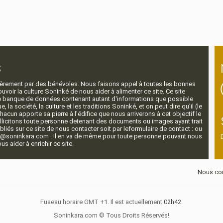
s
ntièrement par des bénévoles. Nous faisons appel à toutes les bonnes
voir la culture Soninké de nous aider à alimenter ce site. Ce site
nde banque de données contenant autant d'informations que possible
e, la société, la culture et les traditions Soninké, et on peut dire qu'il (le
 chacun apporte sa pierre à l'édifice que nous arriverons à cet objectif le
llicitons toute personne detenant des documents ou images ayant trait
ubliés sur ce site de nous contacter soit par leformulaire de contact : ou
r@soninkara.com . Il en va de même pour toute personne pouvant nous
s aider à enrichir ce site.
Nous con
Fuseau horaire GMT +1. Il est actuellement
02h42
.
Soninkara.com © Tous Droits Réservés!