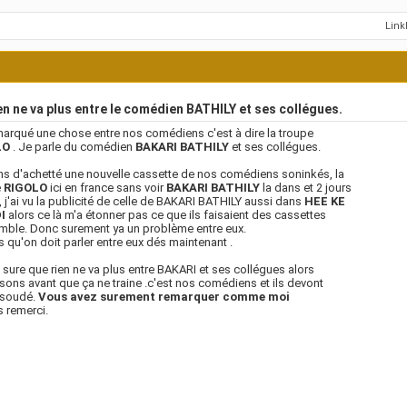
Lin
n ne va plus entre le comédien BATHILY et ses collégues.
émarqué une chose entre nos comédiens c'est à dire la troupe
LO
. Je parle du comédien
BAKARI BATHILY
et ses collégues.
ns d'achetté une nouvelle cassette de nos comédiens soninkés, la
e
RIGOLO
ici en france sans voir
BAKARI BATHILY
la dans et 2 jours
, j'ai vu la publicité de celle de BAKARI BATHILY aussi dans
HEE KE
I
alors ce là m'a étonner pas ce que ils faisaient des cassettes
ble. Donc surement ya un problème entre eux.
is qu'on doit parler entre eux dés maintenant .
s sure que rien ne va plus entre BAKARI et ses collégues alors
sons avant que ça ne traine .c'est nos comédiens et ils devont
 soudé.
Vous avez surement remarquer comme moi
s remerci.