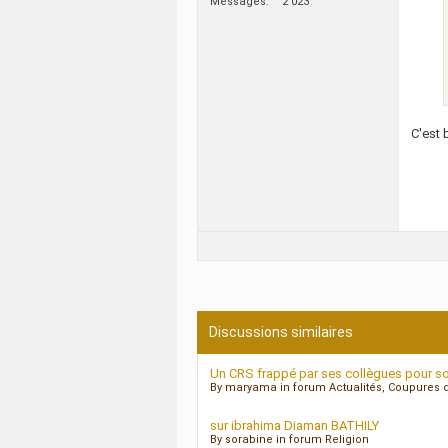
Messages
2 023
C'est 
Discussions similaires
Un CRS frappé par ses collègues pour son
By maryama in forum Actualités, Coupures 
sur ibrahima Diaman BATHILY
By sorabine in forum Religion