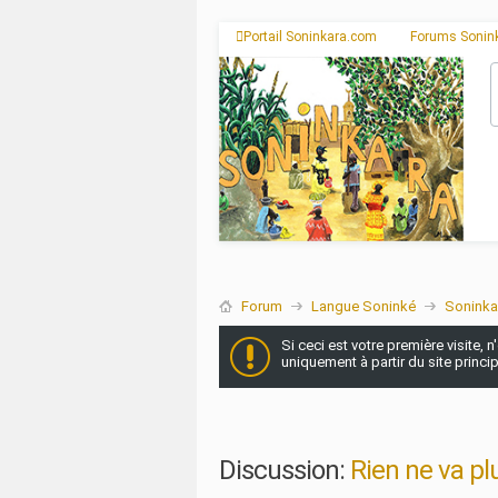
Portail Soninkara.com
Forums Sonin
Forum
Langue Soninké
Soninka
Si ceci est votre première visite, 
uniquement à partir du site princi
Discussion:
Rien ne va pl