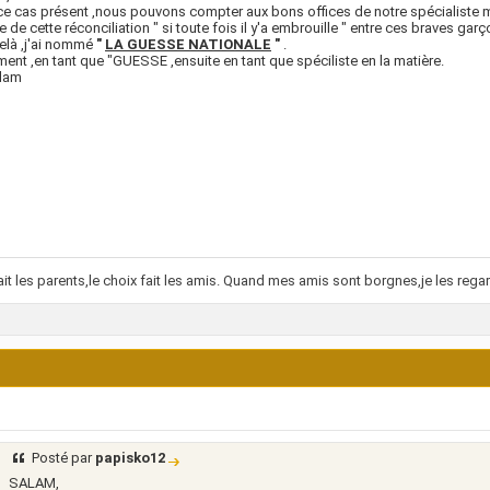
e cas présent ,nous pouvons compter aux bons offices de notre spécialiste 
 de cette réconciliation " si toute fois il y'a embrouille " entre ces braves garç
elà ,j'ai nommé
"
LA GUESSE NATIONALE
"
.
ent ,en tant que "GUESSE ,ensuite en tant que spéciliste en la matière.
lam
ait les parents,le choix fait les amis. Quand mes amis sont borgnes,je les regar
Posté par
papisko12
SALAM,