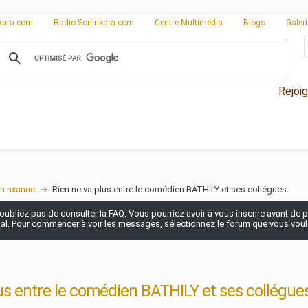
kara.com
Radio Soninkara.com
Centre Multimédia
Blogs
Galer
Rejoi
n nxanne
Rien ne va plus entre le comédien BATHILY et ses collégues.
n'oubliez pas de consulter la FAQ. Vous pourriez avoir à vous inscrire avant de po
pal. Pour commencer à voir les messages, sélectionnez le forum que vous voulez
us entre le comédien BATHILY et ses collégues