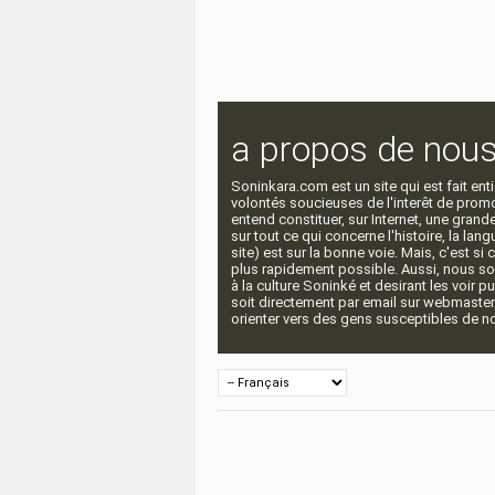
a propos de nou
Soninkara.com est un site qui est fait e
volontés soucieuses de l'interêt de promou
entend constituer, sur Internet, une gra
sur tout ce qui concerne l'histoire, la langu
site) est sur la bonne voie. Mais, c'est si
plus rapidement possible. Aussi, nous so
à la culture Soninké et desirant les voir p
soit directement par email sur webmaste
orienter vers des gens susceptibles de nou