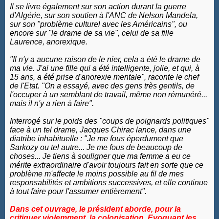
Il se livre également sur son action durant la guerre
d'Algérie, sur son soutien à l'ANC de Nelson Mandela,
sur son "problème culturel avec les Américains", ou
encore sur "le drame de sa vie", celui de sa fille
Laurence, anorexique.
"Il n'y a aucune raison de le nier, cela a été le drame de
ma vie. J'ai une fille qui a été intelligente, jolie, et qui, à
15 ans, a été prise d'anorexie mentale", raconte le chef
de l'Etat. "On a essayé, avec des gens très gentils, de
l'occuper à un semblant de travail, même non rémunéré...
mais il n'y a rien à faire".
Interrogé sur le poids des "coups de poignards politiques"
face à un tel drame, Jacques Chirac lance, dans une
diatribe inhabituelle : "Je me fous éperdument que
Sarkozy ou tel autre... Je me fous de beaucoup de
choses... Je tiens à souligner que ma femme a eu ce
mérite extraordinaire d'avoir toujours fait en sorte que ce
problème m'affecte le moins possible au fil de mes
responsabilités et ambitions successives, et elle continue
à tout faire pour l'assumer entièrement".
Dans cet ouvrage, le président aborde, pour la
critiquer violemment, la colonisation. Evoquant les