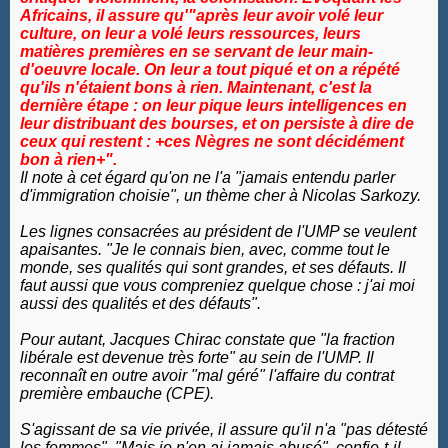
Africains, il assure qu'"après leur avoir volé leur
culture, on leur a volé leurs ressources, leurs
matières premières en se servant de leur main-
d'oeuvre locale. On leur a tout piqué et on a répété
qu'ils n'étaient bons à rien. Maintenant, c'est la
dernière étape : on leur pique leurs intelligences en
leur distribuant des bourses, et on persiste à dire de
ceux qui restent : +ces Nègres ne sont décidément
bon à rien+".
Il note à cet égard qu'on ne l'a "jamais entendu parler
d'immigration choisie", un thème cher à Nicolas Sarkozy.
Les lignes consacrées au président de l'UMP se veulent
apaisantes. "Je le connais bien, avec, comme tout le
monde, ses qualités qui sont grandes, et ses défauts. Il
faut aussi que vous compreniez quelque chose : j'ai moi
aussi des qualités et des défauts".
Pour autant, Jacques Chirac constate que "la fraction
libérale est devenue très forte" au sein de l'UMP. Il
reconnaît en outre avoir "mal géré" l'affaire du contrat
première embauche (CPE).
S'agissant de sa vie privée, il assure qu'il n'a "pas détesté
les femmes". "Mais je n'en ai jamais abusé", confie-t-il,