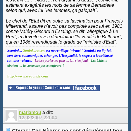
estimant exagérés les mots de sa femme Bernadette
selon qui, avec lui "les femmes, ça galopait".
Le chef de l'Etat dit en outre sa fascination pour François
Mitterrand, assure n'avoir pas comploté avec lui en 1981
contre Valéry Giscard d'Estaing, se dit "allergique à Le
Pen", et dévoile avec délectation "la vanité de Balladur",
qui en 1986 revendiquait le grade de "ministre d'Etat".
Sooninko,
Soninkara.com
est notre village "virtuel " Soninké où il y fait
bon vivre, communiquer, échanger. L'Hospitalité, le respect et la solidarité
sont nos valeurs.
-
Laisse parler les gens ... On s'en fout!
-
Les Chiens
aboient .... la caravane passe toujours !
http://www.waounde.com
mariamou
a dit:
12/02/2007
22h04
Chirac: Ces Nègres ne sont décidément bon