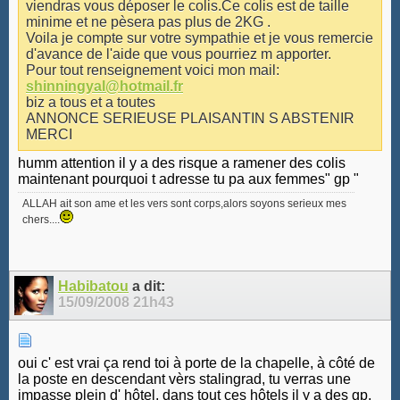
viendras vous déposer le colis.Ce colis est de taille
minime et ne pèsera pas plus de 2KG .
Voila je compte sur votre sympathie et je vous remercie
d'avance de l'aide que vous pourriez m apporter.
Pour tout renseignement voici mon mail:
shinningyal@hotmail.fr
biz a tous et a toutes
ANNONCE SERIEUSE PLAISANTIN S ABSTENIR
MERCI
humm attention il y a des risque a ramener des colis
maintenant pourquoi t adresse tu pa aux femmes" gp "
ALLAH ait son ame et les vers sont corps,alors soyons serieux mes
chers....
Habibatou
a dit:
15/09/2008
21h43
oui c' est vrai ça rend toi à porte de la chapelle, à côté de
la poste en descendant vèrs stalingrad, tu verras une
impasse plein d' hôtel, dans tout ces hôtels il y a des gp,