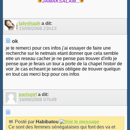
JAMAKSALAM...
talyshaah
a dit:
15/09/2008
23h13
ok
je te remerci pour ces infos j'ai essayer de faire une
recherche sur le netmais etant donner que cela semble
etre un reseau cacher je ne pense pas trouver d'info je
pense que je ferais un tour a porte de la chapel histoir de
voir ,le cas echeant je serais obligee de trouver quelqun
en tout cas merci bcp pour ces infos
parisgirl
a dit:
16/09/2008
07h49
Posté par
Habibatou
Ce sont des femmes sénégalaises qui font des va et