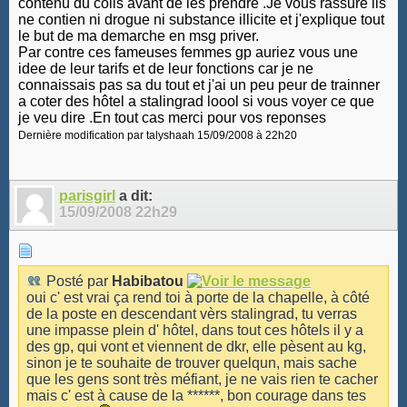
contenu du colis avant de les prendre .Je vous rassure ils
ne contien ni drogue ni substance illicite et j'explique tout
le but de ma demarche en msg priver.
Par contre ces fameuses femmes gp auriez vous une
idee de leur tarifs et de leur fonctions car je ne
connaissais pas sa du tout et j'ai un peu peur de trainner
a coter des hôtel a stalingrad loool si vous voyer ce que
je veu dire .En tout cas merci pour vos reponses
Dernière modification par talyshaah 15/09/2008 à
22h20
parisgirl
a dit:
15/09/2008
22h29
Posté par
Habibatou
oui c' est vrai ça rend toi à porte de la chapelle, à côté
de la poste en descendant vèrs stalingrad, tu verras
une impasse plein d' hôtel, dans tout ces hôtels il y a
des gp, qui vont et viennent de dkr, elle pèsent au kg,
sinon je te souhaite de trouver quelqun, mais sache
que les gens sont très méfiant, je ne vais rien te cacher
mais c' est à cause de la ******, bon courage dans tes