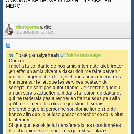
ANNONCE SERIEUSE PLAISANTIN S ABSTENIR
MERCI
diongoma
a dit:
15/09/2008
21h35
Posté par
talyshaah
Coucou
j'apel a la solidarité de nos amis internaute glob-trotter
,en effet un amis vivant a dakar doit me faire parvenir
un colis urgement en françe et nous nous entendrons
biensure sur le fait que les services postaux du
senegal ne sont pas dutout fiable .Je cherche quelqu
un qui serais actuellement dans la region de dakar et
qui ne tarderais pas a rentrer en france sous peu afin
qu'il me ramene le colis en question .Il serais
preferable que la personne soit domicilier en ile-de-
france afin que je puisse passer chercher ce colis plus
facilement
Si quelqun est ok je lui transférerais les coordonnées
telephonniques de mon amis qui est sur place ,il