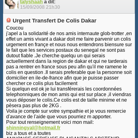
talyshaah
a dit:
15/09/2008
21h30
Urgent Transfert De Colis Dakar
Coucou
j'apel a la solidarité de nos amis internaute glob-trotter ,en
effet un amis vivant a dakar doit me faire parvenir un colis
urgement en françe et nous nous entendrons biensure sur
le fait que les services postaux du senegal ne sont pas
dutout fiable .Je cherche quelqu un qui serais
actuellement dans la region de dakar et qui ne tarderais
pas a rentrer en france sous peu afin qu'il me ramene le
colis en question .Il serais preferable que la personne soit
domicilier en ile-de-france afin que je puisse passer
chercher ce colis plus facilement
Si quelqun est ok je lui transférerais les coordonnées
telephonniques de mon amis qui est sur place ,il viendras
vous déposer le colis.Ce colis est de taille minime et ne
pèsera pas plus de 2KG .
Voila je compte sur votre sympathie et je vous remercie
d'avance de l'aide que vous pourriez m apporter.
Pour tout renseignement voici mon mail:
shinningyal@hotmail.fr
biz a tous et a toutes