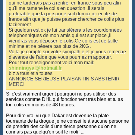
qui ne tarderais pas a rentrer en france sous peu afin
qu'il me ramene le colis en question .Il serais
preferable que la personne soit domicilier en ile-de-
france afin que je puisse passer chercher ce colis plus
facilement
Si quelqun est ok je lui transférerais les coordonnées
telephonniques de mon amis qui est sur place ,il
viendras vous déposer le colis.Ce colis est de taille
minime et ne pèsera pas plus de 2KG .
Voila je compte sur votre sympathie et je vous remercie
d'avance de l'aide que vous pourriez m apporter.
Pour tout renseignement voici mon mail:
shinningyal@hotmail.fr
biz a tous et a toutes
ANNONCE SERIEUSE PLAISANTIN S ABSTENIR
MERCI
Si c'est vraiment urgent pourquoi ne pas utiliser des
services comme DHL qui fonctionnent très bien et tu as
ton colis en moins de 48 heures.
Pour dire vrai vu que Dakar est devenue la plate
tournante de la drogue je ne conseille à aucune personne
de prendre des colis d'une tierce personne qu'on ne
connais pas quelqu'en soit le motif ...