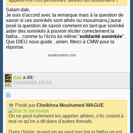
appelle-t-on ces personnes :athées ou musulmans ?
Salam dab,
Je suis d'accord avec ta remarque mais à la question de
savoir si ces soninkés sont athés ou musulmans,j'aurai
posé la question de savoir comment en tant que soninké
aider des soninkés à pouvoir réciter correctement la
fatiha... comme tu l'écris toi même:"
solidarité soninkée
".
Que DIEU nous guide , amen. Merci à CMW pour la
réponse.
wadenadem.com
dab
a dit:
21/04/2008
15h54
Posté par
Cheikhna Mouhamed WAGUE
On ne peut nullement les appeler athées, s'ils croient à
tout ce qu'on a dit dans d'autres threads.
Dans l'Islam, quand on ne peut pas lire la fatiha on est