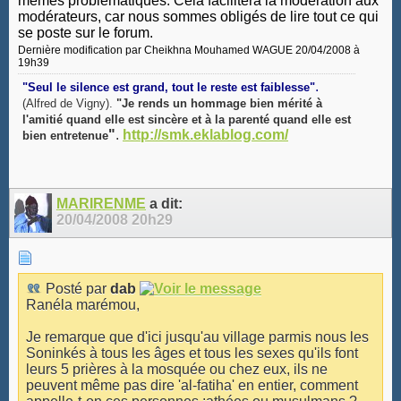
mêmes problématiques. Cela facilitera la modération aux
modérateurs, car nous sommes obligés de lire tout ce qui
se poste sur le forum.
Dernière modification par Cheikhna Mouhamed WAGUE 20/04/2008 à
19h39
.
"Seul le silence est grand, tout le reste est faiblesse"
(Alfred de Vigny).
"Je rends un hommage bien mérité à
l'amitié quand elle est sincère et à la parenté quand elle est
"
.
http://smk.eklablog.com/
bien entretenue
MARIRENME
a dit:
20/04/2008
20h29
Posté par
dab
Ranéla marémou,
Je remarque que d'ici jusqu'au village parmis nous les
Soninkés à tous les âges et tous les sexes qu'ils font
leurs 5 prières à la mosquée ou chez eux, ils ne
peuvent même pas dire 'al-fatiha' en entier, comment