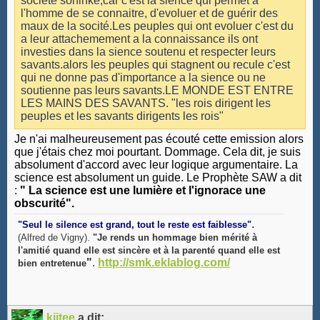
société soninké,car c'est la sience qui permet a
l'homme de se connaitre, d'evoluer et de guérir des
maux de la socité.Les peuples qui ont evoluer c'est du
a leur attachemement a la connaissance ils ont
investies dans la sience soutenu et respecter leurs
savants.alors les peuples qui stagnent ou recule c'est
qui ne donne pas d'importance a la sience ou ne
soutienne pas leurs savants.LE MONDE EST ENTRE
LES MAINS DES SAVANTS. "les rois dirigent les
peuples et les savants dirigents les rois"
Je n'ai malheureusement pas écouté cette emission alors
que j'étais chez moi pourtant. Dommage. Cela dit, je suis
absolument d'accord avec leur logique argumentaire. La
science est absolument un guide. Le Prophète SAW a dit
:
" La science est une lumière et l'ignorace une
obscurité".
.
"Seul le silence est grand, tout le reste est faiblesse"
(Alfred de Vigny).
"Je rends un hommage bien mérité à
l'amitié quand elle est sincère et à la parenté quand elle est
"
.
http://smk.eklablog.com/
bien entretenue
kiitee
a dit: