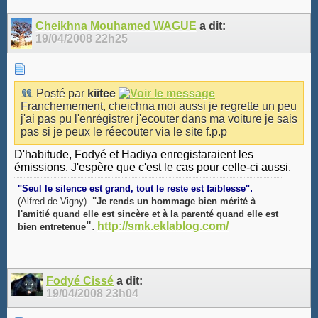
Cheikhna Mouhamed WAGUE
a dit:
19/04/2008
22h25
Posté par
kiitee
Franchemement, cheichna moi aussi je regrette un peu
j'ai pas pu l'enrégistrer j'ecouter dans ma voiture je sais
pas si je peux le réecouter via le site f.p.p
D'habitude, Fodyé et Hadiya enregistaraient les
émissions. J'espère que c'est le cas pour celle-ci aussi.
.
"Seul le silence est grand, tout le reste est faiblesse"
(Alfred de Vigny).
"Je rends un hommage bien mérité à
l'amitié quand elle est sincère et à la parenté quand elle est
"
.
http://smk.eklablog.com/
bien entretenue
Fodyé Cissé
a dit:
19/04/2008
23h04