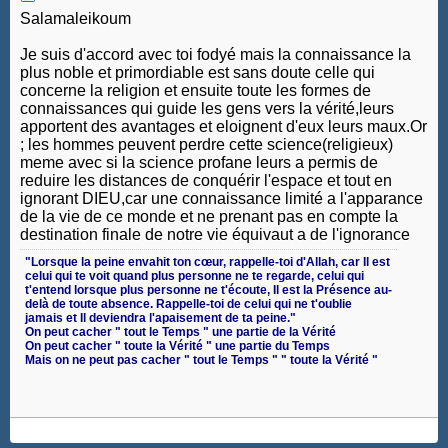
Salamaleikoum
Je suis d'accord avec toi fodyé mais la connaissance la
plus noble et primordiable est sans doute celle qui
concerne la religion et ensuite toute les formes de
connaissances qui guide les gens vers la vérité,leurs
apportent des avantages et eloignent d'eux leurs maux.Or
; les hommes peuvent perdre cette science(religieux)
meme avec si la science profane leurs a permis de
reduire les distances de conquérir l'espace et tout en
ignorant DIEU,car une connaissance limité a l'apparance
de la vie de ce monde et ne prenant pas en compte la
destination finale de notre vie équivaut a de l'ignorance
‎"Lorsque la peine envahit ton cœur, rappelle-toi d'Allah, car Il est
celui qui te voit quand plus personne ne te regarde, celui qui
t'entend lorsque plus personne ne t'écoute, Il est la Présence au-
delà de toute absence. Rappelle-toi de celui qui ne t'oublie
jamais et Il deviendra l'apaisement de ta peine."
On peut cacher " tout le Temps " une partie de la Vérité
On peut cacher " toute la Vérité " une partie du Temps
Mais on ne peut pas cacher " tout le Temps " " toute la Vérité "