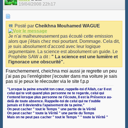
19/04/2008
22h17
Posté par
Cheikhna Mouhamed WAGUE
Je n'ai malheureusement pas écouté cette emission
alors que j'étais chez moi pourtant. Dommage. Cela dit,
je suis absolument d'accord avec leur logique
argumentaire. La science est absolument un guide. Le
Prophète SAW a dit :
" La science est une lumière et
l'ignorace une obscurité".
Franchemement, cheichna moi aussi je regrette un peu
j'ai pas pu l'enrégistrer j'ecouter dans ma voiture je sais
pas si je peux le réecouter via le site f.p.p
‎"Lorsque la peine envahit ton cœur, rappelle-toi d'Allah, car Il est
celui qui te voit quand plus personne ne te regarde, celui qui
t'entend lorsque plus personne ne t'écoute, Il est la Présence au-
delà de toute absence. Rappelle-toi de celui qui ne t'oublie
jamais et Il deviendra l'apaisement de ta peine."
On peut cacher " tout le Temps " une partie de la Vérité
On peut cacher " toute la Vérité " une partie du Temps
Mais on ne peut pas cacher " tout le Temps " " toute la Vérité "