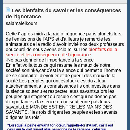
Les bienfaits du savoir et les conséquences
de l'ignorance
salamaleikoum
Cette t' aprés-midi a la radio fréquence paris pluriels lors
de l'emissions de l'APS et d'ailleurs je remercie les
animateurs de la radio d'avoir invité nos deux professeurs
doucouré de nous avoirs eclairci sur les
bienfaits de la
sience et
les conséquence de l'ignorance
-Ne pas donner de l'importance a la sience
En effet voila tous ce qui résume les maux de notre
société soninké,car c'est la sience qui permet a l'homme
de se connaitre, d'evoluer et de guérir des maux de la
socité.Les peuples qui ont evoluer c'est du a leur
attachemement a la connaissance ils ont investies dans
la sience soutenu et respecter leurs savants.alors les
peuples qui stagnent ou recule c'est qui ne donne pas
d'importance a la sience ou ne soutienne pas leurs
savants.LE MONDE EST ENTRE LES MAINS DES
SAVANTS. "les rois dirigent les peuples et les savants
dirigents les rois"
‎"Lorsque la peine envahit ton cœur, rappelle-toi d'Allah, car Il est
celui qui te voit quand plus personne ne te regarde, celui qui