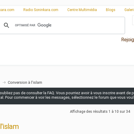
kara.com
Radio Soninkara.com
Centre Multimédia
Blogs
Galer
Rejoi
n
Conversion à l'islam
n'oubliez pas de consulter la FAQ. Vous pourriez avoir à vous inscrire avant de po
pal. Pour commencer à voir les messages, sélectionnez le forum que vous voulez
Affichage des résultats 1 à 10 sur 34
l'islam