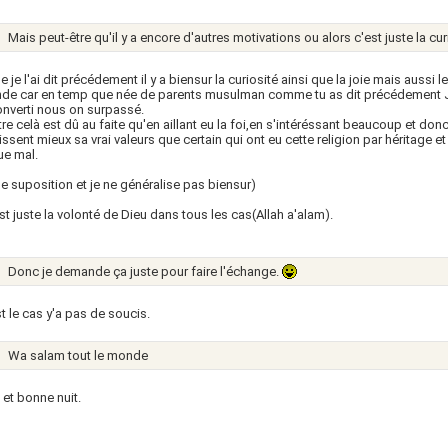
Mais peut-être qu'il y a encore d'autres motivations ou alors c'est juste la cur
je l'ai dit précédement il y a biensur la curiosité ainsi que la joie mais aussi 
de car en temp que née de parents musulman comme tu as dit précédement Je 
nverti nous on surpassé.
tre celà est dû au faite qu'en aillant eu la foi,en s'intéréssant beaucoup et donc e
ssent mieux sa vrai valeurs que certain qui ont eu cette religion par héritage e
ue mal.
e suposition et je ne généralise pas biensur)
st juste la volonté de Dieu dans tous les cas(Allah a'alam).
Donc je demande ça juste pour faire l'échange.
st le cas y'a pas de soucis.
Wa salam tout le monde
et bonne nuit.