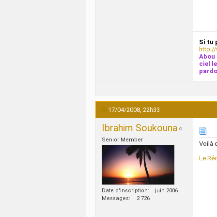
Si tu 
http:/
Abou 
ciel l
pardo
17/04/2008,
22h33
Ibrahim Soukouna
Senior Member
Voilà
Le Réc
Date d'inscription
juin 2006
Messages
2 726