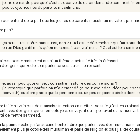
je me demande pourquoi c'est aux convertis qu'on demande comment ils ont
pas aux jeunes nés de parents musulmans.
 sous entend de ta part que les jeunes de parents musulman ne valent pas mie
ce pas?
ça serait très intéressant aussi, non ? Quel est le déclencheur qui fait sorti
en un Dieu gentil mais qu'on ne connait pas vraiment...? Quel est le chemi
 ai pas pensé mais c'est aussi un thème d'actualité très intéréssant.
y a des gens qui veulent en parler ce serait très intéréssant.
et aussi, pourquoi on veut connaitre l'histoire des conversions ?
j'ai remarqué que parfois on m'a demandé ça pour avoir des idées pour parl
convertir) ou alors parce que la personne est un peu en panne sèche dans sa
e toi je n'avais pas de mauvaise intention en méttant se sujet,c'est en croisant
ant avec des gens qui en on cotoyé et en voyant qu'il y en avait qui s'inscrivait s
ité de mettre se thread.
r la panne sèche je n'ai aucune honte à dire que parler avec des musulmans re
ellement plus je cotoie des musulman et parle de religion et plus j'ai de coura