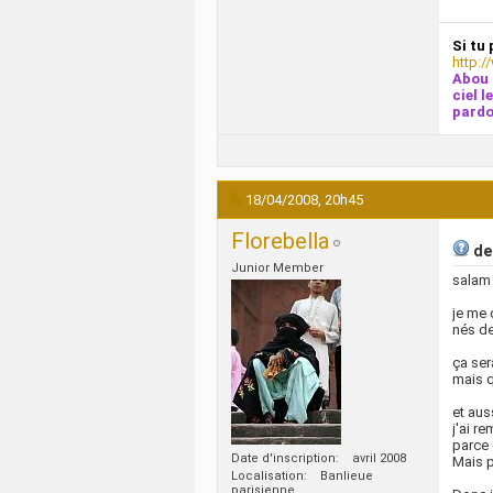
Si tu 
http:/
Abou 
ciel l
pardo
18/04/2008,
20h45
Florebella
de
Junior Member
salam
je me 
nés d
ça ser
mais q
et aus
j'ai r
parce 
Date d'inscription
avril 2008
Mais p
Localisation
Banlieue
parisienne