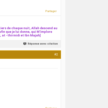
Partager
iers de chaque nuit, Allah descend au
afin que je lui donne, qui M’implore
 at -thirmidi et Ibn Majah]
Réponse avec citation
#2