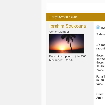
17/04/2008,
19h01
Ibrahim Soukouna
Con
Senior Member
Salam
J'aime
racont
-leurs
Date d'inscription
juin 2006
-le fa
Messages
2 726
-leurs
-leurs
-etc...
Par ai
musulm
etc...
Que Di
Amin