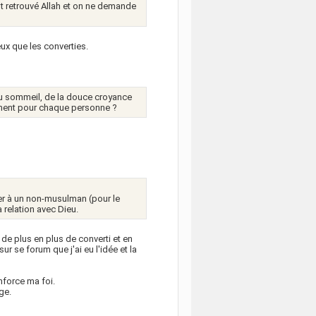
 retrouvé Allah et on ne demande
ux que les converties.
r du sommeil, de la douce croyance
nement pour chaque personne ?
er à un non-musulman (pour le
 relation avec Dieu.
 de plus en plus de converti et en
ur se forum que j'ai eu l'idée et la
nforce ma foi.
ge.