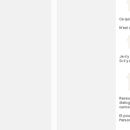
Ce qui
N'est 
Je n'y
Si il 
Rassur
dialog
curios
Et pou
Person