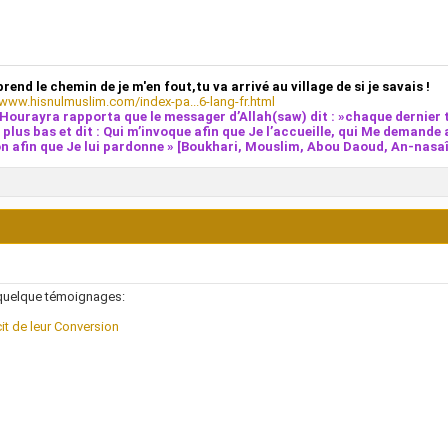
prend le chemin de je m'en fout,tu va arrivé au village de si je savais !
/www.hisnulmuslim.com/index-pa...6-lang-fr.html
Hourayra rapporta que le messager d’Allah(saw) dit : »chaque dernier t
e plus bas et dit : Qui m’invoque afin que Je l’accueille, qui Me demande 
n afin que Je lui pardonne » [Boukhari, Mouslim, Abou Daoud, An-nasaî,
 quelque témoignages:
it de leur Conversion