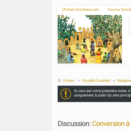
Portail Soninkara.com
Forums Sonin
Forum
Société Soninké
Religio
Si ceci est votre première visite, 
uniquement à partir du site princi
Discussion:
Conversion à 