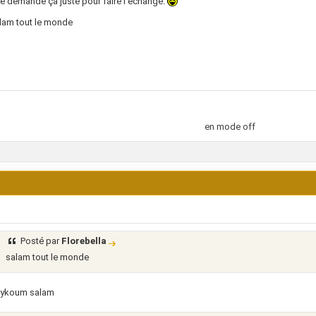
e demande ça juste pour faire l'échange.
lam tout le monde
en mode off
Posté par
Florebella
salam tout le monde
ykoum salam