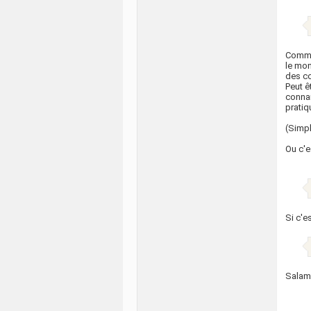
Comme 
le mon
des co
Peut ê
connai
pratiq
(Simpl
Ou c'e
Si c'e
Salam 