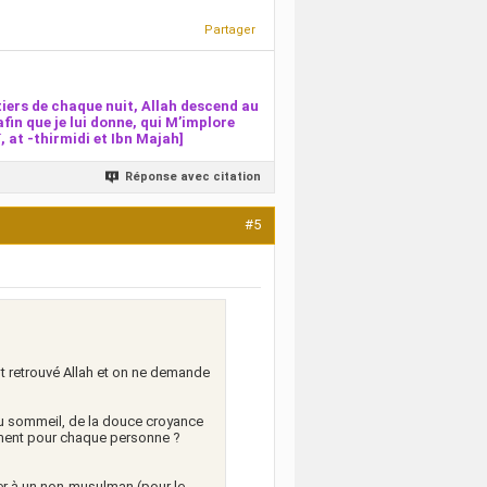
Partager
iers de chaque nuit, Allah descend au
afin que je lui donne, qui M’implore
 at -thirmidi et Ibn Majah]
Réponse avec citation
#5
 retrouvé Allah et on ne demande
r du sommeil, de la douce croyance
nement pour chaque personne ?
er à un non-musulman (pour le