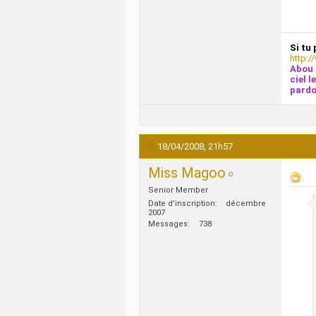
Si tu 
http:/
Abou 
ciel l
pardo
18/04/2008,
21h57
Miss Magoo
Senior Member
Date d'inscription
décembre
2007
Messages
738