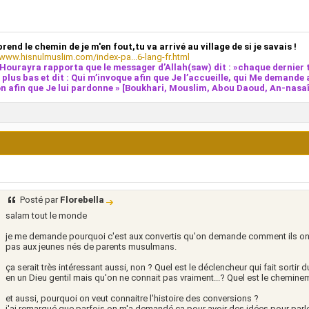
prend le chemin de je m'en fout,tu va arrivé au village de si je savais !
/www.hisnulmuslim.com/index-pa...6-lang-fr.html
Hourayra rapporta que le messager d’Allah(saw) dit : »chaque dernier t
e plus bas et dit : Qui m’invoque afin que Je l’accueille, qui Me demande 
n afin que Je lui pardonne » [Boukhari, Mouslim, Abou Daoud, An-nasaî,
Posté par
Florebella
salam tout le monde
je me demande pourquoi c'est aux convertis qu'on demande comment ils ont
pas aux jeunes nés de parents musulmans.
ça serait très intéressant aussi, non ? Quel est le déclencheur qui fait sorti
en un Dieu gentil mais qu'on ne connait pas vraiment...? Quel est le chemi
et aussi, pourquoi on veut connaitre l'histoire des conversions ?
j'ai remarqué que parfois on m'a demandé ça pour avoir des idées pour parl