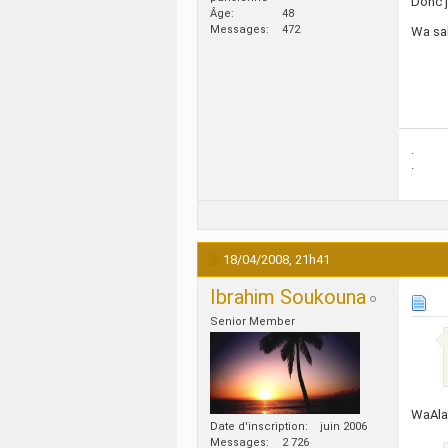
Donc j
Âge
48
Messages
472
Wa sa
.
.
18/04/2008,
21h41
Ibrahim Soukouna
Senior Member
WaAla
Date d'inscription
juin 2006
Messages
2 726