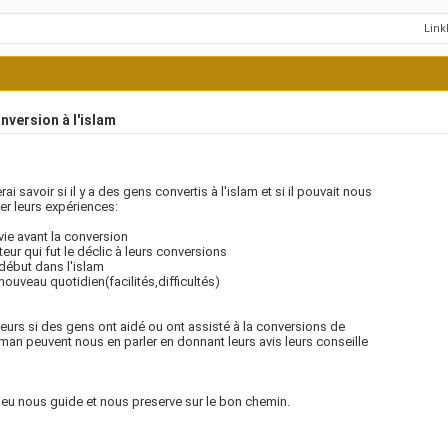
Lin
version à l'islam
rai savoir si il y a des gens convertis à l'islam et si il pouvait nous
er leurs expériences:
 vie avant la conversion
cteur qui fut le déclic à leurs conversions
 début dans l'islam
 nouveau quotidien(facilités,difficultés)
lleurs si des gens ont aidé ou ont assisté à la conversions de
an peuvent nous en parler en donnant leurs avis leurs conseille
eu nous guide et nous preserve sur le bon chemin.