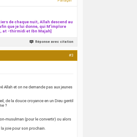
Partager
iers de chaque nuit, Allah descend au
afin que je lui donne, qui M’implore
 at -thirmidi et Ibn Majah]
Réponse avec citation
#3
vé Allah et on ne demande pas aux jeunes
meil, de la douce croyance en un Dieu gentil
ne ?
on-musulman (pour le convertir) ou alors
t la joie pour son prochain.