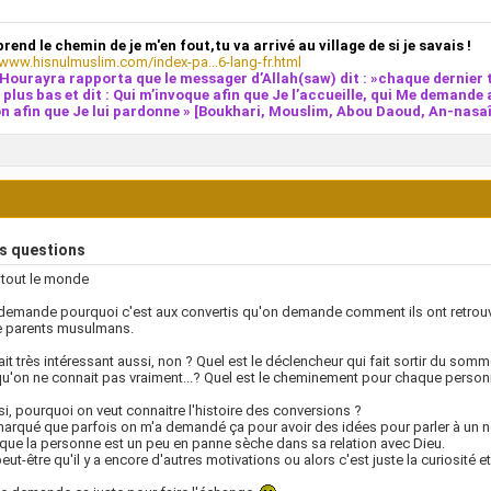
prend le chemin de je m'en fout,tu va arrivé au village de si je savais !
/www.hisnulmuslim.com/index-pa...6-lang-fr.html
Hourayra rapporta que le messager d’Allah(saw) dit : »chaque dernier t
e plus bas et dit : Qui m’invoque afin que Je l’accueille, qui Me demande 
n afin que Je lui pardonne » [Boukhari, Mouslim, Abou Daoud, An-nasaî,
s questions
 tout le monde
demande pourquoi c'est aux convertis qu'on demande comment ils ont retrou
e parents musulmans.
ait très intéressant aussi, non ? Quel est le déclencheur qui fait sortir du som
u'on ne connait pas vraiment...? Quel est le cheminement pour chaque person
si, pourquoi on veut connaitre l'histoire des conversions ?
emarqué que parfois on m'a demandé ça pour avoir des idées pour parler à un n
que la personne est un peu en panne sèche dans sa relation avec Dieu.
eut-être qu'il y a encore d'autres motivations ou alors c'est juste la curiosité e