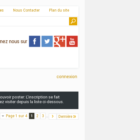
ies
Nous Contacter
Plan du site
gnez nous sur
connexion
uvoir poster: L'inscription se fait
 visiter depuis la liste ci-dessous.
Page 1 sur 4
1
2
3
...
Dernière