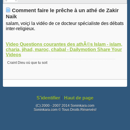
Comment faire le prêche à un athé de Zakir
Naik
salam, voiçi la vidéo de ce docteur spécialiste des débats
inter-religieux.
Video Questions courantes des athÃ©s Islam - islam,
charia, jihad, maroc, chabal - Dailymotion Share Your
Videos
Craint Dieu où que tu soit
S'identifier
Haut de page
(C) 2000 - 2007 2014 Soninkara.com
Soninkara.com © Tous Droits Réservés!