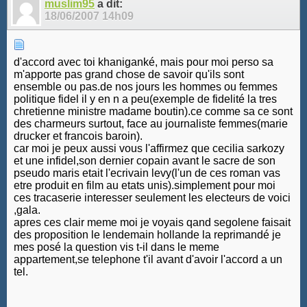
muslim95
a dit:
18/06/2007
14h09
d'accord avec toi khaniganké, mais pour moi perso sa
m'apporte pas grand chose de savoir qu'ils sont
ensemble ou pas.de nos jours les hommes ou femmes
politique fidel il y en n a peu(exemple de fidelité la tres
chretienne ministre madame boutin).ce comme sa ce sont
des charmeurs surtout, face au journaliste femmes(marie
drucker et francois baroin).
car moi je peux aussi vous l'affirmez que cecilia sarkozy
et une infidel,son dernier copain avant le sacre de son
pseudo maris etait l'ecrivain levy(l'un de ces roman vas
etre produit en film au etats unis).simplement pour moi
ces tracaserie interesser seulement les electeurs de voici
,gala.
apres ces clair meme moi je voyais qand segolene faisait
des proposition le lendemain hollande la reprimandé je
mes posé la question vis t-il dans le meme
appartement,se telephone t'il avant d'avoir l'accord a un
tel.