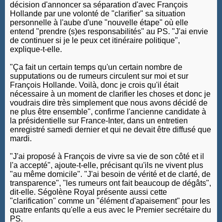
décision d'annoncer sa séparation d'avec François
Hollande par une volonté de "clarifier" sa situation
personnelle à l'aube d'une "nouvelle étape" où elle
entend "prendre (s)es responsabilités" au PS. "J'ai envie
de continuer si je le peux cet itinéraire politique",
explique-t-elle.
"Ça fait un certain temps qu'un certain nombre de
supputations ou de rumeurs circulent sur moi et sur
François Hollande. Voilà, donc je crois qu'il était
nécessaire à un moment de clarifier les choses et donc je
voudrais dire très simplement que nous avons décidé de
ne plus être ensemble", confirme l'ancienne candidate à
la présidentielle sur France-Inter, dans un entretien
enregistré samedi dernier et qui ne devait être diffusé que
mardi.
"J'ai proposé à François de vivre sa vie de son côté et il
l'a accepté", ajoute-t-elle, précisant qu'ils ne vivent plus
"au même domicile". "J'ai besoin de vérité et de clarté, de
transparence", "les rumeurs ont fait beaucoup de dégâts",
dit-elle. Ségolène Royal présente aussi cette
"clarification" comme un "élément d'apaisement" pour les
quatre enfants qu'elle a eus avec le Premier secrétaire du
PS.