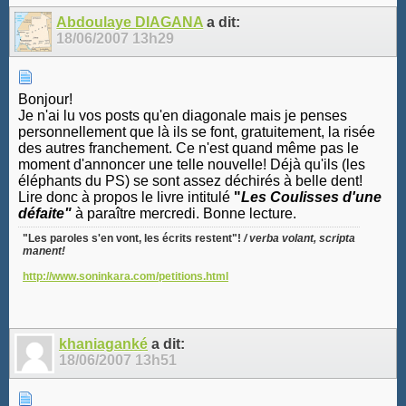
Abdoulaye DIAGANA
a dit:
18/06/2007
13h29
Bonjour!
Je n'ai lu vos posts qu'en diagonale mais je penses
personnellement que là ils se font, gratuitement, la risée
des autres franchement. Ce n'est quand même pas le
moment d'annoncer une telle nouvelle! Déjà qu'ils (les
éléphants du PS) se sont assez déchirés à belle dent!
Lire donc à propos le livre intitulé
"
Les Coulisses d'une
défaite"
à paraître mercredi. Bonne lecture.
"Les paroles s'en vont, les écrits restent"!
/ verba volant, scripta
manent!
http://www.soninkara.com/petitions.html
khaniaganké
a dit:
18/06/2007
13h51