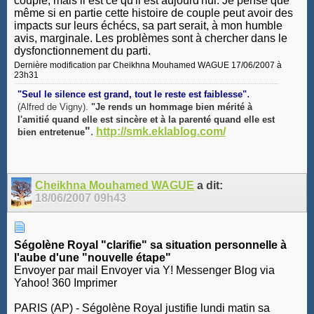
couple, mais il est ce qu'il est aujourd'hui. Je pense que
même si en partie cette histoire de couple peut avoir des
impacts sur leurs échécs, sa part serait, à mon humble
avis, marginale. Les problèmes sont à chercher dans le
dysfonctionnement du parti.
Dernière modification par Cheikhna Mouhamed WAGUE 17/06/2007 à
23h31
.
"Seul le silence est grand, tout le reste est faiblesse"
(Alfred de Vigny).
"Je rends un hommage bien mérité à
l'amitié quand elle est sincère et à la parenté quand elle est
"
.
http://smk.eklablog.com/
bien entretenue
Cheikhna Mouhamed WAGUE
a dit:
18/06/2007
09h43
Ségolène Royal "clarifie" sa situation personnelle à
l'aube d'une "nouvelle étape"
Envoyer par mail Envoyer via Y! Messenger Blog via
Yahoo! 360 Imprimer
PARIS (AP) - Ségolène Royal justifie lundi matin sa