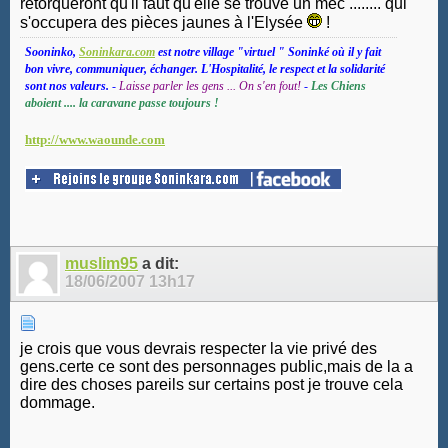
retorqueront qu'il faut qu'elle se trouve un mec ........ qui
s'occupera des pièces jaunes à l'Elysée
!
Sooninko,
Soninkara.com
est notre village "virtuel " Soninké où il y fait
bon vivre, communiquer, échanger. L'Hospitalité, le respect et la solidarité
sont nos valeurs.
-
Laisse parler les gens ... On s'en fout!
-
Les Chiens
aboient .... la caravane passe toujours !
http://www.waounde.com
muslim95
a dit:
18/06/2007
13h17
je crois que vous devrais respecter la vie privé des
gens.certe ce sont des personnages public,mais de la a
dire des choses pareils sur certains post je trouve cela
dommage.