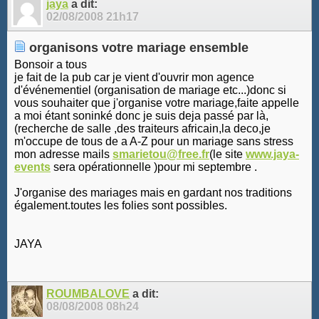
jaya
a dit:
02/08/2008
21h17
organisons votre mariage ensemble
Bonsoir a tous
je fait de la pub car je vient d'ouvrir mon agence
d'événementiel (organisation de mariage etc...)donc si
vous souhaiter que j'organise votre mariage,faite appelle
a moi étant soninké donc je suis deja passé par là,
(recherche de salle ,des traiteurs africain,la deco,je
m'occupe de tous de a A-Z pour un mariage sans stress
mon adresse mails
smarietou@free.fr
(le site
www.jaya-
events
sera opérationnelle )pour mi septembre .
J'organise des mariages mais en gardant nos traditions
également.toutes les folies sont possibles.
JAYA
ROUMBALOVE
a dit:
08/08/2008
08h24