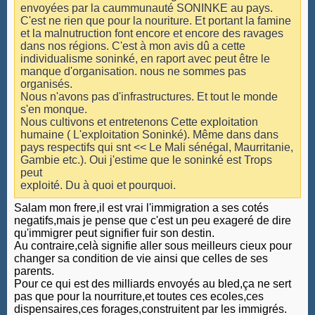
envoyées par la caummunauté SONINKE au pays.
C'est ne rien que pour la nouriture. Et portant la famine
et la malnutruction font encore et encore des ravages
dans nos régions. C'est à mon avis dû a cette
individualisme soninké, en raport avec peut être le
manque d'organisation. nous ne sommes pas
organisés.
Nous n'avons pas d'infrastructures. Et tout le monde
s'en monque.
Nous cultivons et entretenons Cette exploitation
humaine ( L'exploitation Soninké). Même dans dans
pays respectifs qui snt << Le Mali sénégal, Maurritanie,
Gambie etc.). Oui j'estime que le soninké est Trops
peut
exploité. Du à quoi et pourquoi.
Salam mon frere,il est vrai l'immigration a ses cotés
negatifs,mais je pense que c'est un peu exageré de dire
qu'immigrer peut signifier fuir son destin.
Au contraire,celà signifie aller sous meilleurs cieux pour
changer sa condition de vie ainsi que celles de ses
parents.
Pour ce qui est des milliards envoyés au bled,ça ne sert
pas que pour la nourriture,et toutes ces ecoles,ces
dispensaires,ces forages,construitent par les immigrés.