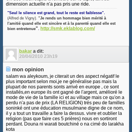
dimension actuelle n'a pas pris une ride.
.
"Seul le silence est grand, tout le reste est faiblesse"
(Alfred de Vigny).
"Je rends un hommage bien mérité à
l'amitié quand elle est sincère et à la parenté quand elle est
"
.
http://smk.eklablog.com/
bien entretenue
bakar
a dit:
20/04/2010
23h19
mon opinion
salam wa aleykoum, je citerait un des aspect négatif le
plus important selon moi,je ne généralise pas mais la
plupart de nos parents sonts arrivé en europe , ce sont
installés,en europe ils ont gagné de l'argent, amélioré le
mode de vie de la famille ici et au village mais ce qu'on a
perdu n'a pas de prix (LA RELIGION) trés peu de familles
soninké ont une éducation musulmane digne de ce nom,
il y a tout un travaille a faire la dessus. vivre et oublier la
religion (pas que faire ces 5 prières) nous en sortiront
perdant. Douna ni warati boutchiné o na cimé do larakha
kota