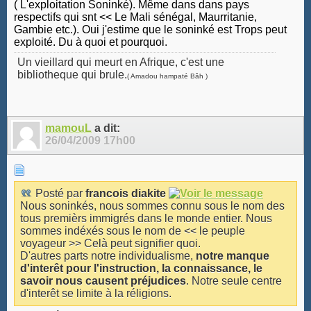
( L'exploitation Soninké). Même dans dans pays
respectifs qui snt << Le Mali sénégal, Maurritanie,
Gambie etc.). Oui j'estime que le soninké est Trops peut
exploité. Du à quoi et pourquoi.
Un vieillard qui meurt en Afrique, c'est une
bibliotheque qui brule.
( Amadou hampaté Bâh )
mamouL
a dit:
26/04/2009
17h00
Posté par
francois diakite
Nous soninkés, nous sommes connu sous le nom des
tous premièrs immigrés dans le monde entier. Nous
sommes indéxés sous le nom de << le peuple
voyageur >> Celà peut signifier quoi.
D'autres parts notre individualisme,
notre manque
d'interêt pour l'instruction, la connaissance, le
savoir nous causent préjudices
. Notre seule centre
d'interêt se limite à la réligions.