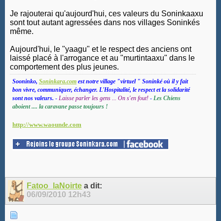
Je rajouterai qu'aujourd'hui, ces valeurs du Soninkaaxu
sont tout autant agressées dans nos villages Soninkés
même.
Aujourd'hui, le "yaagu" et le respect des anciens ont
laissé placé à l'arrogance et au "murtintaaxu" dans le
comportement des plus jeunes.
Sooninko,
Soninkara.com
est notre village "virtuel " Soninké où il y fait
bon vivre, communiquer, échanger. L'Hospitalité, le respect et la solidarité
sont nos valeurs.
-
Laisse parler les gens ... On s'en fout!
-
Les Chiens
aboient .... la caravane passe toujours !
http://www.waounde.com
Fatoo_laNoirte
a dit:
06/09/2010
12h43