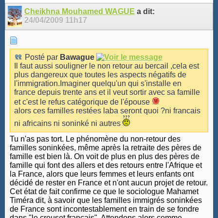
Cheikhna Mouhamed WAGUE
a dit:
24/04/2009
11h17
Posté par
Bawague
Il faut aussi souligner le non retour au bercail ,cela est
plus dangereux que toutes les aspects négatifs de
l'immigration.Imaginer quelqu'un qui s'installe en
france depuis trente ans et il veut sortir avec sa famille
et c'est le refus catégorique de l'épouse
alors ces familles restées laba seront quoi ?ni francais
ni africains ni soninké ni autres
Tu n'as pas tort. Le phénomène du non-retour des
familles soninkées, même après la retraite des pères de
famille est bien là. On voit de plus en plus des pères de
famille qui font des allers et des retours entre l'Afrique et
la France, alors que leurs femmes et leurs enfants ont
décidé de rester en France et n'ont aucun projet de retour.
Cet état de fait confirme ce que le sociologue Mahamet
Timéra dit, à savoir que les familles immigrés soninkées
de France sont incontestablement en train de se fondre
dans "le creuset français". Attendons alors comme