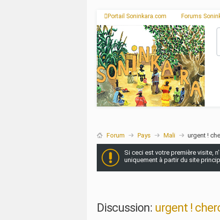
Portail Soninkara.com
Forums Sonin
Forum
Pays
Mali
urgent ! ch
Si ceci est votre première visite, 
uniquement à partir du site princi
Discussion:
urgent ! cher