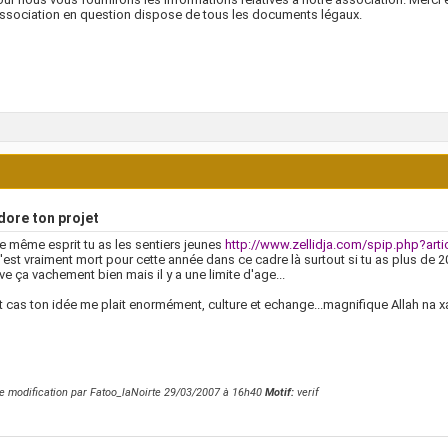
association en question dispose de tous les documents légaux.
dore ton projet
e même esprit tu as les sentiers jeunes
http://www.zellidja.com/spip.php?arti
'est vraiment mort pour cette année dans ce cadre là surtout si tu as plus de 2
uve ça vachement bien mais il y a une limite d'age...
t cas ton idée me plait enormément, culture et echange...magnifique Allah na 
e modification par Fatoo_laNoirte 29/03/2007 à
16h40
Motif:
verif