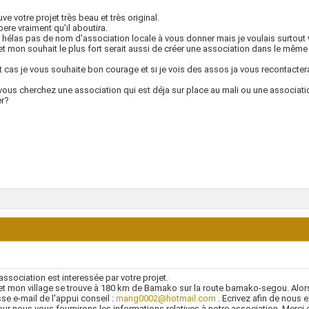
uve votre projet très beau et très original.
spere vraiment qu'il aboutira.
i hélas pas de nom d'association locale à vous donner mais je voulais surtout 
et mon souhait le plus fort serait aussi de créer une association dans le même 
t cas je vous souhaite bon courage et si je vois des assos ja vous recontacterai
 vous cherchez une association qui est déja sur place au mali ou une associati
er?
association est interessée par votre projet.
et mon village se trouve à 180 km de Bamako sur la route bamako-segou. Alors
sse e-mail de l'appui conseil :
mang0002@hotmail.com
. Ecrivez afin de nous 
our nous vous fournirons les informations relatives à notre association. Merci e