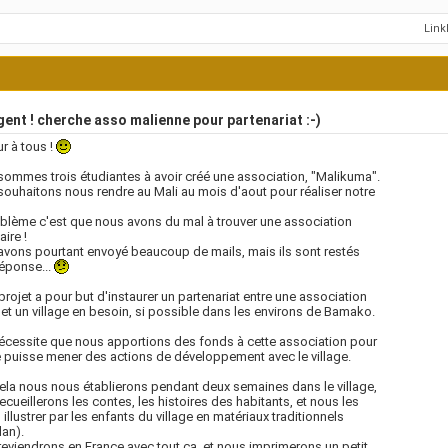
Lin
ent ! cherche asso malienne pour partenariat :-)
r à tous !
ommes trois étudiantes à avoir créé une association, "Malikuma".
ouhaitons nous rendre au Mali au mois d'aout pour réaliser notre
blème c'est que nous avons du mal à trouver une association
aire !
vons pourtant envoyé beaucoup de mails, mais ils sont restés
éponse...
projet a pour but d'instaurer un partenariat entre une association
 et un village en besoin, si possible dans les environs de Bamako.
écessite que nous apportions des fonds à cette association pour
e puisse mener des actions de développement avec le village.
ela nous nous établierons pendant deux semaines dans le village,
ecueillerons les contes, les histoires des habitants, et nous les
 illustrer par les enfants du village en matériaux traditionnels
an).
eviendrons en France avec tout ca, et nous imprimerons un petit