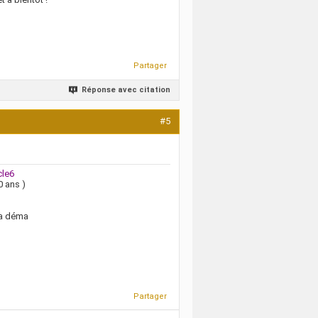
Partager
Réponse avec citation
#5
cle6
0 ans )
xa déma
Partager