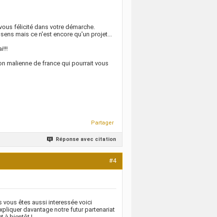
vous félicité dans votre démarche.
sens mais ce n'est encore qu'un projet...
!!!
on malienne de france qui pourrait vous
Partager
Réponse avec citation
#4
 vous êtes aussi interessée voici
expliquer davantage notre futur partenariat
t à bientôt !