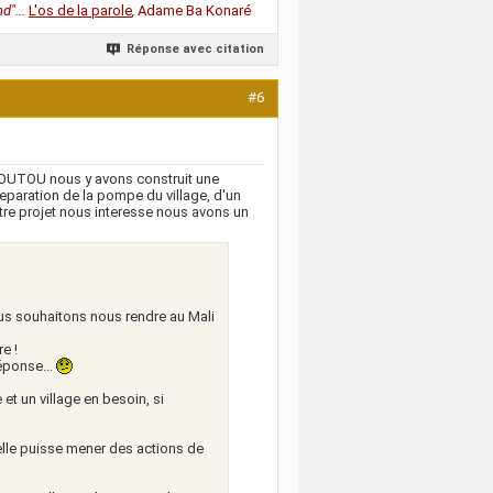
d"...
L'os de la parole
,
Adame Ba Konaré
Réponse avec citation
#6
ROUTOU nous y avons construit une
reparation de la pompe du village, d'un
votre projet nous interesse nous avons un
us souhaitons nous rendre au Mali
e !
éponse...
 et un village en besoin, si
elle puisse mener des actions de