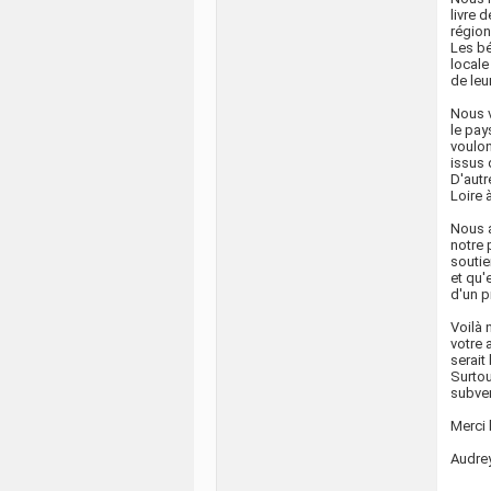
livre 
région
Les bé
locale 
de leu
Nous v
le pay
voulon
issus 
D'autr
Loire à
Nous a
notre 
soutie
et qu'
d'un p
Voilà 
votre 
serait 
Surtou
subven
Merci 
Audrey