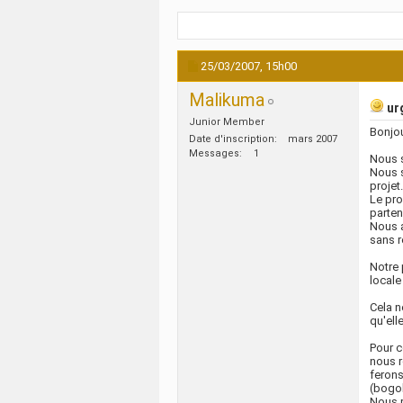
25/03/2007,
15h00
Malikuma
urg
Junior Member
Bonjou
Date d'inscription
mars 2007
Messages
1
Nous s
Nous s
projet.
Le pro
parten
Nous a
sans r
Notre 
locale
Cela n
qu'ell
Pour c
nous r
ferons
(bogol
Nous r