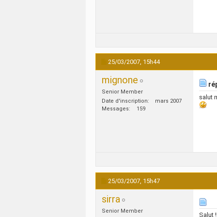
25/03/2007,
15h44
mignone
ré
Senior Member
salut 
Date d'inscription
mars 2007
Messages
159
25/03/2007,
15h47
sirra
Senior Member
Salut !