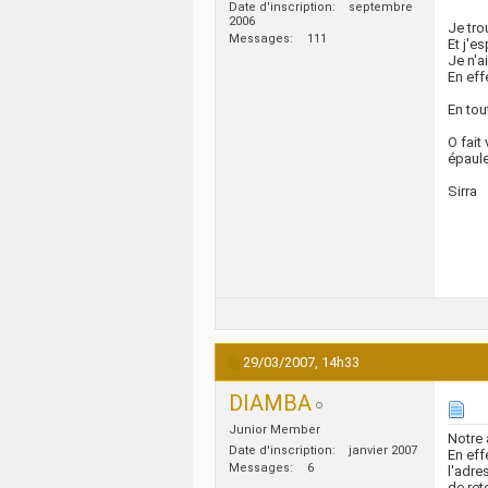
Date d'inscription
septembre
2006
Je tro
Messages
111
Et j'e
Je n'a
En eff
En tou
O fait
épaul
Sirra
29/03/2007,
14h33
DIAMBA
Junior Member
Notre 
Date d'inscription
janvier 2007
En eff
Messages
6
l'adre
de ret