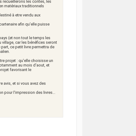
 recueillerons les contes, les
 en matériaux traditionnels
destiné à etre vendu aux
partenaire afin qu'elle puisse
pays (et non tout le temps les
 village, car les bénéfices seront
 part, ce petit livre permettra de
malien.
re projet : qu'elle choisisse un
notamment au mois d'aout, et
rojet favorisant le
e avis, et si vous avez des
 pour l'impression des livres...