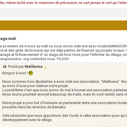
rbe, même laché avec le maximum de précaution, ne sait jamais le sort qui l'atten
lage mali
r je reviens de 6 mois au mali ou nous avons crée une asso locale:MANGOU
ne et des gites de brousse qui ont déja permis de financer qq projets locaux: 
barrage et le financement d' un stage de trois mois pour l'infirmier du village, 
 mangouroutou .org contactez nous TILOCH
Posté par
Malikuma
Bonjour à tous !
Nous sommes trois étudiantes à avoir créé une association, "Malikuma". No
au mois d'aout pour réaliser notre projet.
Le problème c'est que nous avons du mal à trouver une association partenair
Nous avons pourtant envoyé beaucoup de mails, mais ils sont restés sans r
Notre projet a pour but d'instaurer un partenariat entre une association locale
possible dans les environs de Bamako.
Cela nécessite que nous apportions des fonds à cette association pour qu'
développement avec le village.