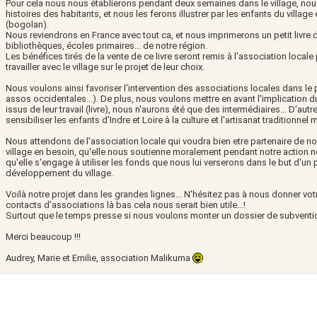
Pour cela nous nous établierons pendant deux semaines dans le village, nous
histoires des habitants, et nous les ferons illustrer par les enfants du village
(bogolan).
Nous reviendrons en France avec tout ca, et nous imprimerons un petit livre 
bibliothèques, écoles primaires... de notre région.
Les bénéfices tirés de la vente de ce livre seront remis à l'association locale 
travailler avec le village sur le projet de leur choix.
Nous voulons ainsi favoriser l'intervention des associations locales dans le 
assos occidentales...). De plus, nous voulons mettre en avant l'implication du
issus de leur travail (livre), nous n'aurons été que des intermédiaires... D'autre
sensibiliser les enfants d'Indre et Loire à la culture et l'artisanat traditionnel 
Nous attendons de l'association locale qui voudra bien etre partenaire de not
village en besoin, qu'elle nous soutienne moralement pendant notre action 
qu'elle s'engage à utiliser les fonds que nous lui verserons dans le but d'un p
développement du village.
Voilà notre projet dans les grandes lignes... N'hésitez pas à nous donner votr
contacts d'associations là bas cela nous serait bien utile...!
Surtout que le temps presse si nous voulons monter un dossier de subvention
Merci beaucoup !!!
Audrey, Marie et Emilie, association Malikuma