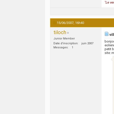
"Le ve
15/06/2007,
16h40
tiloch
vil
Junior Member
bonjou
Date d'inscription
juin 2007
eolien
Messages
1
petit 
site: