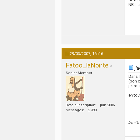
NB: l'
29/03/2007,
16h16
Fatoo_laNoirte
j'a
Senior Member
Dans l
(bon c
je tro
en tou
Date d'inscription
juin 2006
Messages
2 390
Dernièr