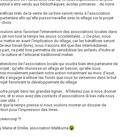
destiné à etre vendu aux bibliothèques, écoles primaires... de notre
.
néfices tirés de la vente de ce livre seront remis à l'association
partenaire afin qu'elle puisse travailler avec le village sur le projet
r choix.
oulons ainsi favoriser l'intervention des associations locales dans
s (et non tout le temps les assos occidentales...). De plus, nous
s mettre en avant l'implication du village, car les bénéfices seront
de leur travail (livre), nous n'aurons été que des intermédiaires...
e part, ce petit livre permettra de sensibiliser les enfants d'Indre et
 la culture et l'artisanat traditionnel malien.
ttendons de l'association locale qui voudra bien etre partenaire de
projet : qu'elle choisisse un village en besoin, qu'elle nous
nne moralement pendant notre action notamment au mois d'aout,
elle s'engage à utiliser les fonds que nous lui verserons dans le but
rojet favorisant le développement du village.
notre projet dans les grandes lignes... N'hésitez pas à nous donner
avis, et si vous avez des contacts d'associations là bas cela nous
bien utile...!
t que le temps presse si nous voulons monter un dossier de
tion pour l'impression des livres...
beaucoup !!!
, Marie et Emilie, association Malikuma