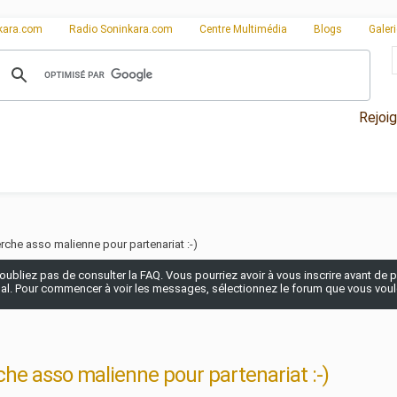
kara.com
Radio Soninkara.com
Centre Multimédia
Blogs
Galer
Rejoi
erche asso malienne pour partenariat :-)
n'oubliez pas de consulter la FAQ. Vous pourriez avoir à vous inscrire avant de po
pal. Pour commencer à voir les messages, sélectionnez le forum que vous voulez
che asso malienne pour partenariat :-)