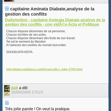
capitaine Aminata Diabate,analyse de la
gestion des conflits
Dailymotion - capitaine Aminata Diabate,analyse de la
gestion des conflits - une vidÃ©o Actu et Politique
Chacun dispose désormais de sa personne,
Chacun est libre de ses actes,
Chacun dispose désormais des fruits de son travail.
Tel est le serment du Manden
A l’adresse des oreilles du monde tout entier.
SOUNDJATA KEITA.
http://www.soninkara.com/forums/de-l...inke-3705.html
dab
a dit:
30/09/2009
17h23
Très jolie parole ! On veut la pratique.