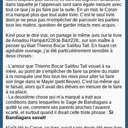
dans laquelle je l'apprenais sont sans égale mesure avec
tout ce que j'ai pu faire par la suite. En un mot, le Coran
m'a marqué plus que tout autre livre. C'est le seul livre
dont je ne peux pas m'empêcher de parcourir les parties
tous les matins, question de garder intacts mes acquis.
Kiné pour te dire vrai, on partage le même avis sur le livre
de Amadou Hamp&#226;té B&#226;, sur son maître à
penser qu'était Thierno Bocar Salifou Tall. En lisant cet
agréable ouvrage, j'ai été particulièrement sensible à
deux choses :
- L'amour que Thierno Bocar Salifou Tall vouait à sa
mère, au point de s'empêcher de faire sa prière du matin
à la mosquée une fois tous les mois pour aller lui faire
son linge dans le Mayel (petit fleuve). C'est lui-même qui
le faisait, alors qu'il avait des éléves en mesure de le faire
à sa place.
- La deuxième chose qui m'a marqué a trait aux
conditions dans lesquelles le Sage de Bandiagara a
quitté la vie, comment ses parents proches l'avaient
ecarté, et surtout quand il disait cette triste phrase :
Si
Bandiagara savait
!
N'eût été le Coran, ce livre aurait sans doute été mon livre