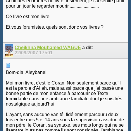
Au fil des écornures du livre, tristement, je l'ai sentie partir
pour un jour le regarder mourir..........................
Ce livre est mon livre.
Et vous forumistes, quels sont donc vos livres ?
Cheikhna Mouhamed WAGUE
a dit:
22/09/2007
17h01
Bom-dia! Aleybane!
Moi mon livre, c'est le Coran. Non seulement parce qu'il
est la parole d'Allah, mais aussi parce que j'ai passé une
bonne partie de mon enfance à parcourir ce Texte
formidable dans une ambiance familiale dont je suis trés
nostalgique aujourd'hui.
L'ayant, sans aucune vanité, fidélement parcouru deux
fois entre mes 5 et 14 ans sous la supervision assidue de
mon père, le Coran, sa syntaxe, ses mots longs qui ne se
lisent toujours pas comme ils sont consignés, l'ambiance