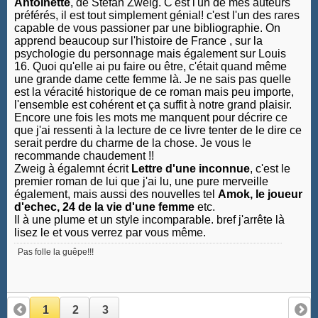
Antoinette
, de Stefan Zweig. C'est l'un de mes auteurs
préférés, il est tout simplement génial! c'est l'un des rares
capable de vous passioner par une bibliographie. On
apprend beaucoup sur l'histoire de France , sur la
psychologie du personnage mais également sur Louis
16. Quoi qu'elle ai pu faire ou être, c'était quand même
une grande dame cette femme là. Je ne sais pas quelle
est la véracité historique de ce roman mais peu importe,
l'ensemble est cohérent et ça suffit à notre grand plaisir.
Encore une fois les mots me manquent pour décrire ce
que j'ai ressenti à la lecture de ce livre tenter de le dire ce
serait perdre du charme de la chose. Je vous le
recommande chaudement !!
Zweig à égalemnt écrit
Lettre d'une inconnue
, c'est le
premier roman de lui que j'ai lu, une pure merveille
également, mais aussi des nouvelles tel
Amok, le joueur
d'echec, 24 de la vie d'une femme
etc.
Il à une plume et un style incomparable. bref j'arrête là
lisez le et vous verrez par vous même.
Pas folle la guêpe!!!
1
2
3