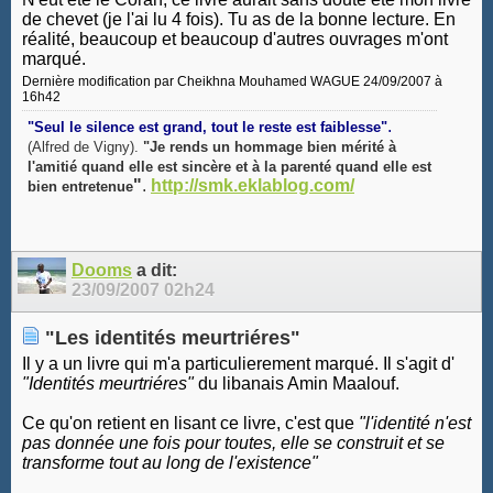
de chevet (je l'ai lu 4 fois). Tu as de la bonne lecture. En
réalité, beaucoup et beaucoup d'autres ouvrages m'ont
marqué.
Dernière modification par Cheikhna Mouhamed WAGUE 24/09/2007 à
16h42
.
"Seul le silence est grand, tout le reste est faiblesse"
(Alfred de Vigny).
"Je rends un hommage bien mérité à
l'amitié quand elle est sincère et à la parenté quand elle est
"
.
http://smk.eklablog.com/
bien entretenue
Dooms
a dit:
23/09/2007
02h24
"Les identités meurtriéres"
Il y a un livre qui m'a particulierement marqué. Il s'agit d'
"Identités meurtriéres"
du libanais Amin Maalouf.
Ce qu'on retient en lisant ce livre, c'est que
"l'identité n'est
pas donnée une fois pour toutes, elle se construit et se
transforme tout au long de l'existence"