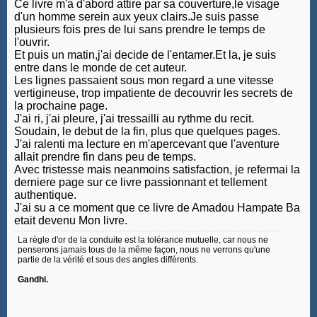
Ce livre m'a d'abord attire par sa couverture,le visage
d'un homme serein aux yeux clairs.Je suis passe
plusieurs fois pres de lui sans prendre le temps de
l'ouvrir.
Et puis un matin,j'ai decide de l'entamer.Et la, je suis
entre dans le monde de cet auteur.
Les lignes passaient sous mon regard a une vitesse
vertigineuse, trop impatiente de decouvrir les secrets de
la prochaine page.
J'ai ri, j'ai pleure, j'ai tressailli au rythme du recit.
Soudain, le debut de la fin, plus que quelques pages.
J'ai ralenti ma lecture en m'apercevant que l'aventure
allait prendre fin dans peu de temps.
Avec tristesse mais neanmoins satisfaction, je refermai la
derniere page sur ce livre passionnant et tellement
authentique.
J'ai su a ce moment que ce livre de Amadou Hampate Ba
etait devenu Mon livre.
La règle d'or de la conduite est la tolérance mutuelle, car nous ne
penserons jamais tous de la même façon, nous ne verrons qu'une
partie de la vérité et sous des angles différents.
Gandhi.