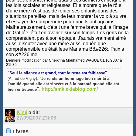
les lois sociales et religieuses. Elle montre que le rôle
d'une mère n'est pas de renier ses enfants dans des
situations pareilles, mais de leur montrer la voix à suivre
et essayer de comprendre pourquoi ils ont agi ainsi.
Malheureusement, c'était une femme brave qui, à l'image
de Galilée, était en avance sur son temps. Les gens ne la
comprenaient pas à son époque. J'aurais vraiment aimé
aussi discuter avec une mère aussi douée que
compréhensible qu'était feue Mariama B&#226;. Paix à
son &#226;me.
Dernière modification par Cheikhna Mouhamed WAGUE 01/10/2007 à
21h35
.
"Seul le silence est grand, tout le reste est faiblesse"
(Alfred de Vigny).
"Je rends un hommage bien mérité à
l'amitié quand elle est sincère et à la parenté quand elle est
"
.
http://smk.eklablog.com/
bien entretenue
Kiné
a dit:
27/09/2007
23h06
Livres