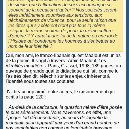
de siècle, que l'affirmation de soi s'accompagne si
souvent de la négation d'autrui ? Nos sociétés seront-
elles indéfiniment soumises aux tensions, aux
déchaînements de violence, pour la seule raison que
les êtres qui s'y côtoient n'ont pas tous la même
religion, la même couleur de peau, la même culture
d'origine ? Y aurait-il une loi de la nature ou une loi de
l'Histoire qui condamne les hommes à s'entretuer au
nom de leur identité ?
Oui, mon ami, le franco-libanais qu'est Maalouf est un as
de la plume. Il s'agit à travers : Amin Maalouf,
Les
identités meurtières,
Paris, Grasset, 1998, 189 pages, un
ouvrage de grande qualité didactique qui fait, comme tu
l'as trés bien dit, réflechir sur les enjeux inhérents à
l'identité sous toutes ses coutures.
J'ai beaucoup aimé, entre autres, le raisonnement qu'il
écrit à la page 120 :
"
Au-delà de la caricature, la question mérite d'être posée
le plus sérieusement. Nous traversons, en effet, une
époque fort déconcertante, au cours de laquelle la
mondialisation apparaît aux yeux d'un grand nombre de
nos semblables non comme un formidable brassage