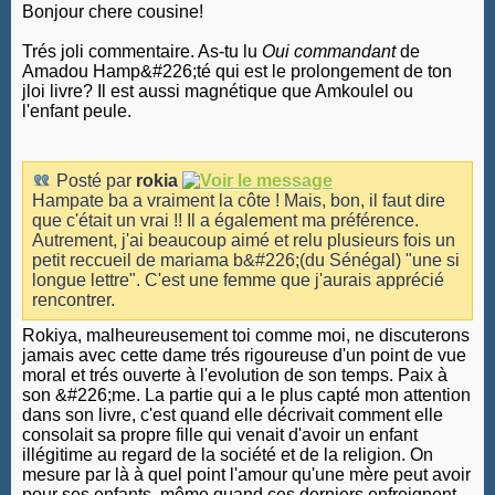
Bonjour chere cousine!
Trés joli commentaire. As-tu lu
Oui commandant
de
Amadou Hamp&#226;té qui est le prolongement de ton
jloi livre? Il est aussi magnétique que Amkoulel ou
l'enfant peule.
Posté par
rokia
Hampate ba a vraiment la côte ! Mais, bon, il faut dire
que c'était un vrai !! Il a également ma préférence.
Autrement, j'ai beaucoup aimé et relu plusieurs fois un
petit reccueil de mariama b&#226;(du Sénégal) "une si
longue lettre". C'est une femme que j'aurais apprécié
rencontrer.
Rokiya, malheureusement toi comme moi, ne discuterons
jamais avec cette dame trés rigoureuse d'un point de vue
moral et trés ouverte à l'evolution de son temps. Paix à
son &#226;me. La partie qui a le plus capté mon attention
dans son livre, c'est quand elle décrivait comment elle
consolait sa propre fille qui venait d'avoir un enfant
illégitime au regard de la société et de la religion. On
mesure par là à quel point l'amour qu'une mère peut avoir
pour ses enfants, même quand ces derniers enfreignent