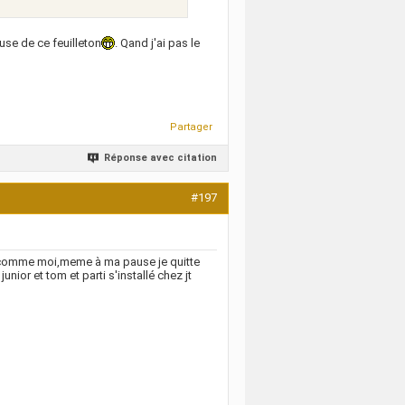
use de ce feuilleton
. Qand j'ai pas le
Partager
Réponse avec citation
#197
ns comme moi,meme à ma pause je quitte
unior et tom et parti s'installé chez jt