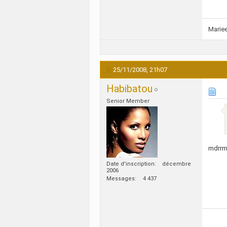
Marie
25/11/2008,
21h07
Habibatou
Senior Member
mdrrrr
Date d'inscription
décembre
2006
Messages
4 437