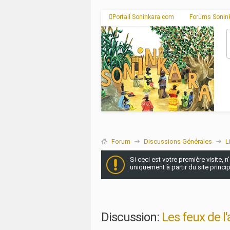
Portail Soninkara.com
Forums Sonin
Forum
Discussions Générales
L
Si ceci est votre première visite, 
uniquement à partir du site princi
Discussion:
Les feux de l'