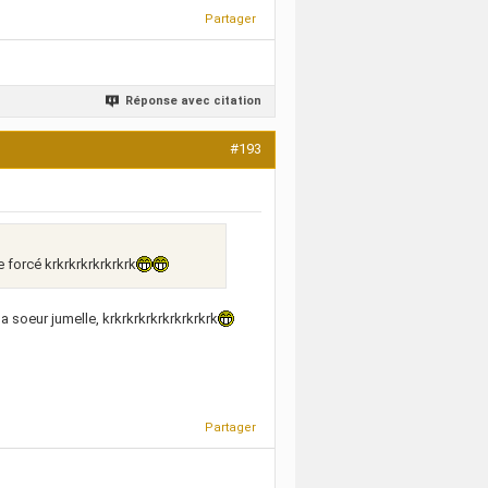
Partager
Réponse avec citation
#193
te forcé krkrkrkrkrkrkrk
 sa soeur jumelle, krkrkrkrkrkrkrkrkrk
Partager