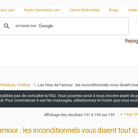
kara.com
Radio Soninkara.com
Centre Multimédia
Blogs
Galer
Rejoi
ittérature, Cinéma
Les feux de l'amour : les inconditionnels vous disent tout
n'oubliez pas de consulter la FAQ. Vous pourriez avoir à vous inscrire avant de po
pal. Pour commencer à voir les messages, sélectionnez le forum que vous voulez
Page 20
Affichage des résultats 191 à 199 sur 199
amour : les inconditionnels vous disent tout ic