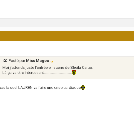
Posté par
Miss Magoo
Moi j'attends juste l'entrée en scéne de Sheila Carter.
Là ça va etre interessant...............................
pas la seul LAUREN va faire une crise cardiaque