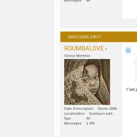
Messages
64
09/01/2009,
23h11
ROUMBALOVE
Senior Member
T'est 
Date d'inscription
février 2008
Localisation
Quelques part...
Âge
45
Messages
2 399