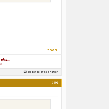
Partager
 Dieu...
ur
Réponse avec citation
#196