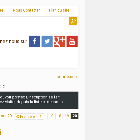
ies
Nous Contacter
Plan du site
gnez nous sur
connexion
 ici
uvoir poster: L'inscription se fait
 visiter depuis la liste ci-dessous.
 sur 20
...
10
18
19
20
Première
i