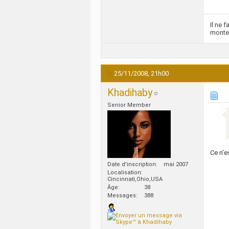
Il ne 
monte
25/11/2008,
21h00
Khadihaby
Senior Member
Ce n'e
Date d'inscription
mai 2007
Localisation
Cincinnati,Ohio,USA
Âge
38
Messages
388