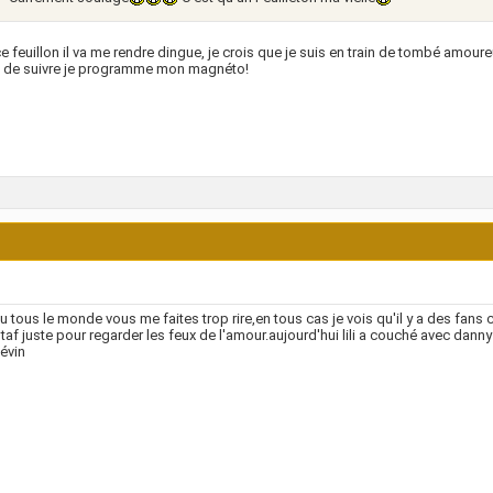
e feuillon il va me rendre dingue, je crois que je suis en train de tombé amoure
 de suivre je programme mon magnéto!
 tous le monde vous me faites trop rire,en tous cas je vois qu'il y a des fa
 taf juste pour regarder les feux de l'amour.aujourd'hui lili a couché avec danny j
évin