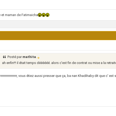
e et maman de Fatimaicha
Posté par
mathita
ah enfin!!! il était temps déééééé. alors c'est fin de contrat ou mise a la retrai
rrrrrrrrrrrrrrrrr, vous étiez aussi presser que ça, ba nan Khadihaby dit que c' est