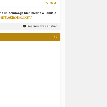
Partager
ds un hommage bien mérité à l'amitié
/smk.eklablog.com/
Réponse avec citation
#2