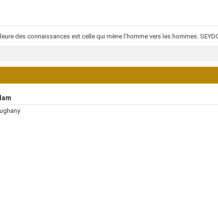
illeure des connaissances est celle qui mène l'homme vers les hommes. SEY
lam
oughany