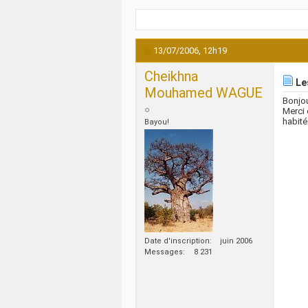
13/07/2006,
12h19
Cheikhna
Le
Mouhamed WAGUE
Bonjou
Merci 
habité
Bayou!
Date d'inscription
juin 2006
Messages
8 231