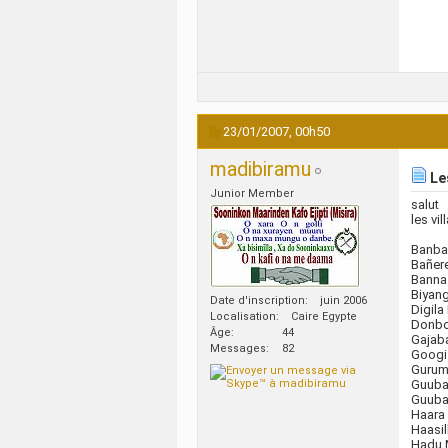
23/01/2007,
00h50
madibiramu
Le
Junior Member
salut
les vi
Banba
Bañer
Banna 
Biyang
Date d'inscription
juin 2006
Digila
Localisation
Caire Egypte
Donbo
Âge
44
Gajab
Messages
82
Googi
Gurum
Guuba
Guuba
Haara
Haasil
Hadu 