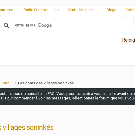
kara.com
Radio Soninkara.com
Centre Multimédia
Blogs
Galer
Rejoi
Kingi
Les noms des villages soninkés
n'oubliez pas de consulter la FAQ. Vous pourriez avoir à vous inscrire avant de po
pal. Pour commencer à voir les messages, sélectionnez le forum que vous voulez
 villages soninkés