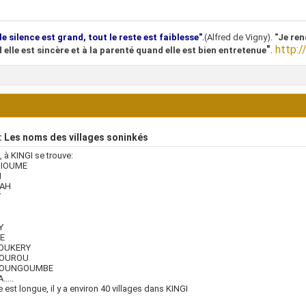
.
le silence est grand, tout le reste est faiblesse"
(Alfred de Vigny).
"Je ren
"
.
http:/
 elle est sincère et à la parenté quand elle est bien entretenue
 Les noms des villages soninkés
 à KINGI se trouve:
DIOUME
I
RAH
Y
O
Y
E
OUKERY
OUROU
OUNGOUMBE
....
te est longue, il y a environ 40 villages dans KINGI