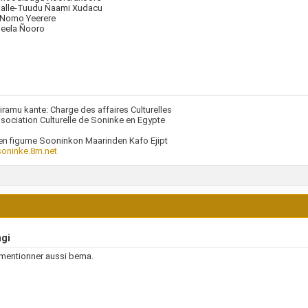
galle-Tuudu Ñaami Xudacu
 Nomo Yeerere
eela Ñooro
ramu kante: Charge des affaires Culturelles
ssociation Culturelle de Soninke en Egypte
n figume Sooninkon Maarinden Kafo Ejipt
oninke.8m.net
ngi
t mentionner aussi bema.