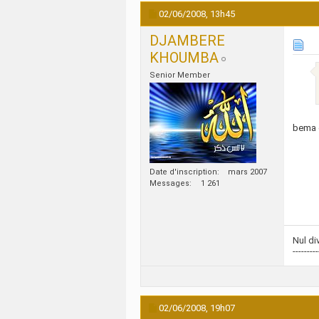
02/06/2008,
13h45
DJAMBERE
KHOUMBA
Senior Member
bema c
Date d'inscription
mars 2007
Messages
1 261
Nul di
---------
02/06/2008,
19h07