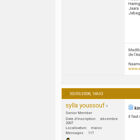
Harin
Jaara
Jabag
Madibi
de l'A
Naame
www.s
30/05/2008,
16h33
sylla youssouf
ki
Senior Member
il fau
Date d'inscription
décembre
2007
Localisation
maroc
Messages
117