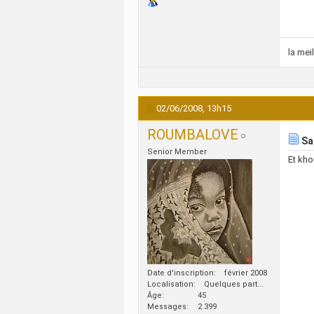
la me
02/06/2008,
13h15
ROUMBALOVE
Sa
Senior Member
Et kh
Date d'inscription
février 2008
Localisation
Quelques part...
Âge
45
Messages
2 399