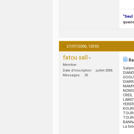
"Seul 
quand
27/07/2006,
12h55
fatou sall
Re:
Member
Salam,
Date d'inscription
juillet 2006
DIAN
Messages
35
GOGU
DIAR
NIAM
NOM
CREIL
LABID
YERER
KOUR
TOUR
TOUR
BANNA.
La lis