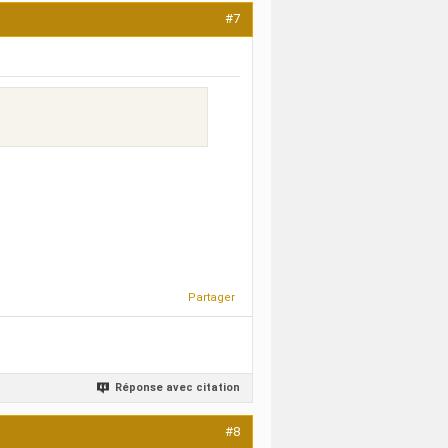
#7
Partager
Réponse avec citation
#8