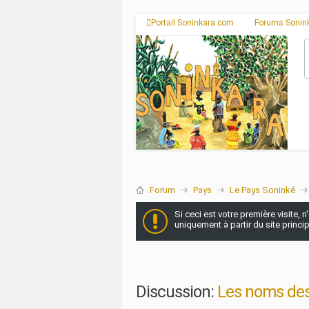
Portail Soninkara.com
Forums Sonin
Forum
Pays
Le Pays Soninké
Si ceci est votre première visite, 
uniquement à partir du site princi
Discussion:
Les noms des