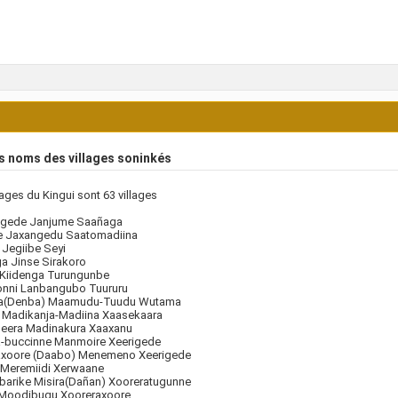
s noms des villages soninkés
llages du Kingui sont 63 villages
gede Janjume Saañaga
e Jaxangedu Saatomadiina
Jegiibe Seyi
a Jinse Sirakoro
 Kiidenga Turungunbe
nni Lanbangubo Tuururu
a(Denba) Maamudu-Tuudu Wutama
 Madikanja-Madiina Xaasekaara
eera Madinakura Xaaxanu
-buccinne Manmoire Xeerigede
xoore (Daabo) Menemeno Xeerigede
 Meremiidi Xerwaane
barike Misira(Dañan) Xooreratugunne
Moodibugu Xooreraxoore