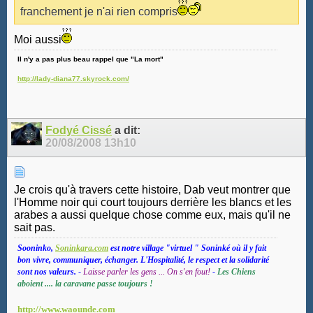
franchement je n'ai rien compris
Moi aussi
Il n'y a pas plus beau rappel que "La mort"
http://lady-diana77.skyrock.com/
Fodyé Cissé
a dit:
20/08/2008
13h10
Je crois qu'à travers cette histoire, Dab veut montrer que
l'Homme noir qui court toujours derrière les blancs et les
arabes a aussi quelque chose comme eux, mais qu'il ne
sait pas.
Sooninko,
Soninkara.com
est notre village "virtuel " Soninké où il y fait
bon vivre, communiquer, échanger. L'Hospitalité, le respect et la solidarité
sont nos valeurs.
-
Laisse parler les gens ... On s'en fout!
-
Les Chiens
aboient .... la caravane passe toujours !
http://www.waounde.com