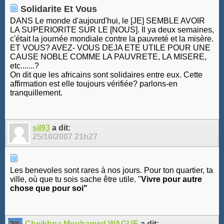
Solidarite Et Vous
DANS Le monde d'aujourd'hui, le [JE] SEMBLE AVOIR
LA SUPERIORITE SUR LE [NOUS]. Il ya deux semaines,
c'était la journée mondiale contre la pauvreté et la misère.
ET VOUS? AVEZ- VOUS DEJA ETE UTILE POUR UNE
CAUSE NOBLE COMME LA PAUVRETE, LA MISERE,
etc.......?
On dit que les africains sont solidaires entre eux. Cette
affirmation est elle toujours vérifiée? parlons-en
tranquillement.
sil93
a dit:
25/10/2007
21h27
Les benevoles sont rares à nos jours. Pour ton quartier, ta
ville, où que tu sois sache être utile. "
Vivre pour autre
chose que pour soi"
Cheikhna Mouhamed WAGUE
a dit: