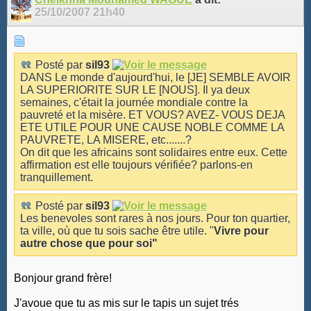
25/10/2007
21h40
Posté par
sil93
DANS Le monde d'aujourd'hui, le [JE] SEMBLE AVOIR
LA SUPERIORITE SUR LE [NOUS]. Il ya deux
semaines, c'était la journée mondiale contre la
pauvreté et la misère. ET VOUS? AVEZ- VOUS DEJA
ETE UTILE POUR UNE CAUSE NOBLE COMME LA
PAUVRETE, LA MISERE, etc.......?
On dit que les africains sont solidaires entre eux. Cette
affirmation est elle toujours vérifiée? parlons-en
tranquillement.
Posté par
sil93
Les benevoles sont rares à nos jours. Pour ton quartier,
ta ville, où que tu sois sache être utile. "
Vivre pour
autre chose que pour soi"
Bonjour grand frère!
J'avoue que tu as mis sur le tapis un sujet trés