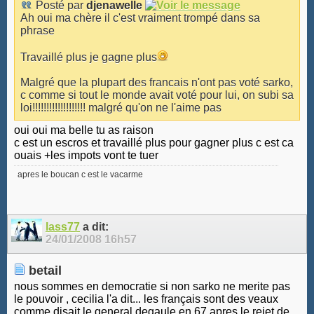
Posté par
djenawelle
Ah oui ma chère il c'est vraiment trompé dans sa
phrase
Travaillé plus je gagne plus
Malgré que la plupart des francais n'ont pas voté sarko,
c comme si tout le monde avait voté pour lui, on subi sa
loi!!!!!!!!!!!!!!!!!!! malgré qu'on ne l'aime pas
oui oui ma belle tu as raison
c est un escros et travaillé plus pour gagner plus c est ca
ouais +les impots vont te tuer
apres le boucan c est le vacarme
lass77
a dit:
24/01/2008
16h57
betail
nous sommes en democratie si non sarko ne merite pas
le pouvoir , cecilia l'a dit... les français sont des veaux
comme disait le general degaule en 67 apres le rejet de