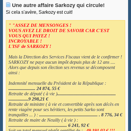
Une autre affaire Sarkozy qui circule!
Si cela s'avère, Sarkozy est cuit!
" "ASSEZ DE MENSONGES !
VOUS AVEZ LE DROIT DE SAVOIR CAR C'EST
VOUS QUI PAYEZ !
INCROYABLE !
L'ISF de SARKOZY !
Mais la Direction des Services Fiscaux vient de le confirmer !
SARKOZY ne paye aucun impôt depuis plus de 12 ans ....
Alors que depuis son élection ses revenus se décomposent
ainsi :
Indemnité mensuelle du Président de la République :
....................... 24 874, 55 €
Retraite de député ( à vie )
..................................................
.................9 298,21 €
Retraite de ministre ( à vie et convertible après son décès en
rente viagère pour ses héritiers, les petits Sarko sont
tranquilles ... ) :
.................................................. . 8 776, 34 €
Retraite de maire de Neuilly ( à vie ) :
.................................................. 6 241, 92 €
Soit un total mensuel plutôt gentillet de :
.
49 191,02 € !!!