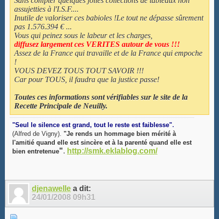
Sans compter quelques jolies collections de tableaux non
assujetties à l'I.S.F....
Inutile de valoriser ces babioles !Le tout ne dépasse sûrement
pas 1.576.394 € ...
Vous qui peinez sous le labeur et les charges,
diffusez largement ces VERITES autour de vous !!!
Assez de la France qui travaille et de la France qui empoche
!
VOUS DEVEZ TOUS TOUT SAVOIR !!!
Car pour TOUS, il faudra que la justice passe!
Toutes ces informations sont vérifiables sur le site de la
Recette Principale de Neuilly.
.
"Seul le silence est grand, tout le reste est faiblesse"
(Alfred de Vigny).
"Je rends un hommage bien mérité à
l'amitié quand elle est sincère et à la parenté quand elle est
"
.
http://smk.eklablog.com/
bien entretenue
djenawelle
a dit:
24/01/2008
09h31