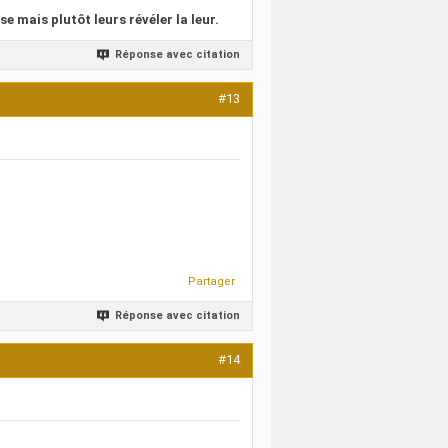
se mais plutôt leurs révéler la leur.
Réponse avec citation
#13
Partager
Réponse avec citation
#14