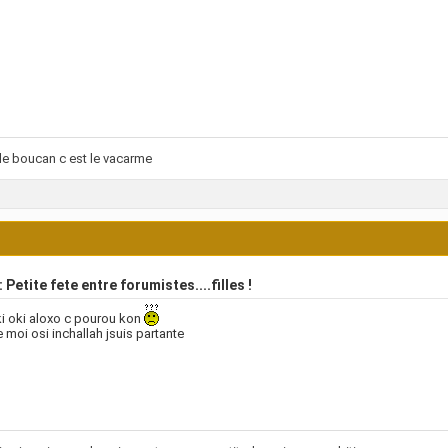
le boucan c est le vacarme
 Petite fete entre forumistes....filles !
i oki aloxo c pourou kon
 moi osi inchallah jsuis partante