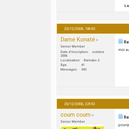
La
20/12/2006,
18h50
Dame Konaté
Re:
Senior Member
moi au
Date d'inscription
octobre
2006
Localisation
Bamako 2
Âge
41
Messages
343
20/12/2006,
22h53
coum coum
Re:
Senior Member
pourqu