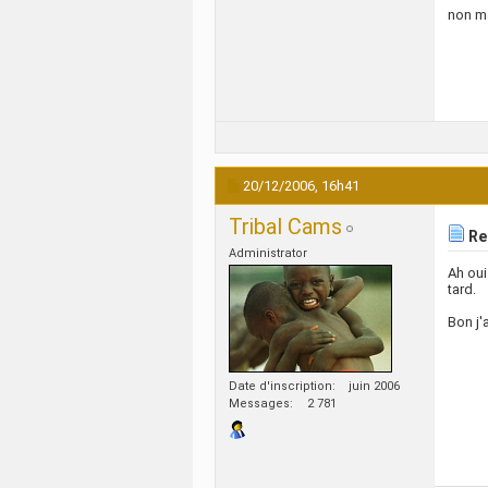
non ma
20/12/2006,
16h41
Tribal Cams
Re:
Administrator
Ah oui
tard.
Bon j'
Date d'inscription
juin 2006
Messages
2 781