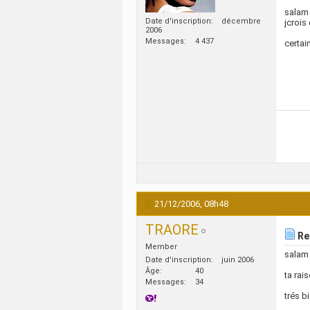
salam
Date d'inscription
décembre
jcrois
2006
Messages
4 437
certai
21/12/2006,
08h48
TRAORE
Re:
Member
salam
Date d'inscription
juin 2006
Âge
40
ta rai
Messages
34
trés b