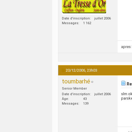
Date d'inscription
juillet 2006
Messages
1 162
apres 
20/12/2006,
23h03
toumbarhé
Re:
Senior Member
slm ok
Date d'inscription
juillet 2006
parske
Âge
43
Messages
139