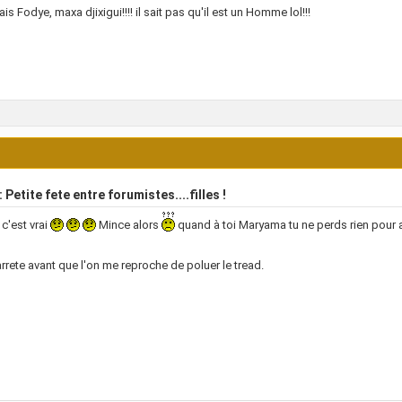
is Fodye, maxa djixigui!!!! il sait pas qu'il est un Homme lol!!!
 Petite fete entre forumistes....filles !
 c'est vrai
Mince alors
quand à toi Maryama tu ne perds rien pour 
arrete avant que l'on me reproche de poluer le tread.