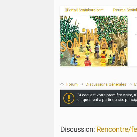
Portail Soninkara.com
Forums Sonin
Forum
Discussions Générales
E
Si ceci est votre première visite, 
uniquement à partir du site princi
Discussion:
Rencontre/fet