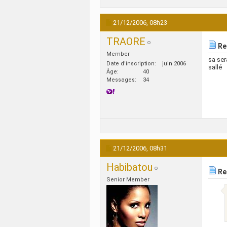
21/12/2006,
08h23
TRAORE
Re:
Member
sa ser
Date d'inscription
juin 2006
sallé
Âge
40
Messages
34
21/12/2006,
08h31
Habibatou
Re:
Senior Member