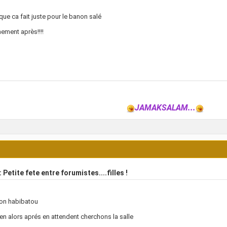
 que ca fait juste pour le banon salé
nement après!!!!
JAMAKSALAM...
 Petite fete entre forumistes....filles !
son habibatou
ien alors aprés en attendent cherchons la salle