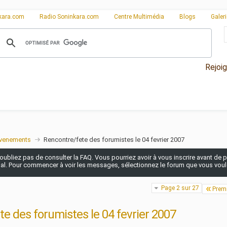
kara.com
Radio Soninkara.com
Centre Multimédia
Blogs
Galer
Rejoi
venements
Rencontre/fete des forumistes le 04 fevrier 2007
n'oubliez pas de consulter la FAQ. Vous pourriez avoir à vous inscrire avant de po
pal. Pour commencer à voir les messages, sélectionnez le forum que vous voulez
Page 2 sur 27
Prem
e des forumistes le 04 fevrier 2007