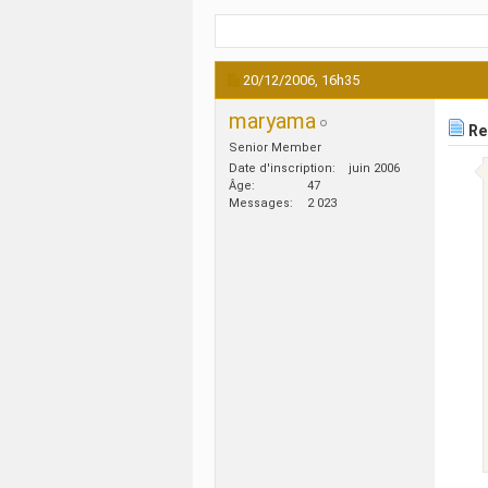
20/12/2006,
16h35
maryama
Re 
Senior Member
Date d'inscription
juin 2006
Âge
47
Messages
2 023