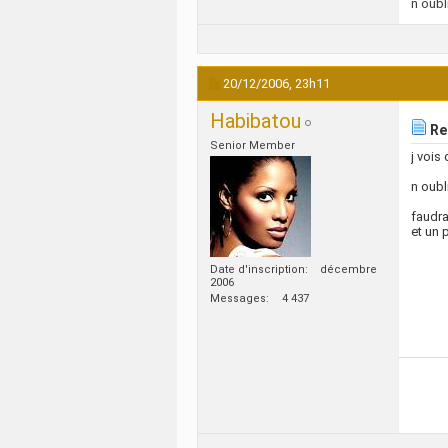
n oubl
20/12/2006,
23h11
Habibatou
Re:
Senior Member
j vois
n oubl
faudra
et un 
Date d'inscription
décembre
2006
Messages
4 437