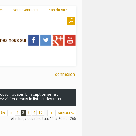
ies
Nous Contacter
Plan du site
gnez nous sur
connexion
uvoir poster: L'inscription se fait
 visiter depuis la liste ci-dessous.
1
2
3
4
12
...
ière
Dernière
Affichage des résultats 11 à 20 sur 265