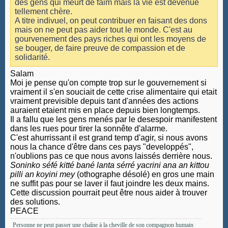
des gens qui meurt de faim mais la vie est devenue
tellement chère.
A titre indivuel, on peut contribuer en faisant des dons
mais on ne peut pas aider tout le monde. C'est au
gourvenement des pays riches qui ont les moyens de
se bouger, de faire preuve de compassion et de
solidarité.
Salam
Moi je pense qu'on compte trop sur le gouvernement si
vraiment il s'en souciait de cette crise alimentaire qui etait
vraiment previsible depuis tant d'années des actions
auraient etaient mis en place depuis bien longtemps.
Il a fallu que les gens menés par le desespoir manifestent
dans les rues pour tirer la sonnête d'alarme.
C'est ahurrissant il est grand temp d'agir, si nous avons
nous la chance d'être dans ces pays "developpés",
n'oublions pas ce que nous avons laissés derrière nous.
Soninko séfé kitté bané lanta sérré yacrini ana an kittou
pilli an koyini mey
(othographe désolé) en gros une main
ne suffit pas pour se laver il faut joindre les deux mains.
Cette discussion pourrait peut être nous aider à trouver
des solutions.
PEACE
Personne ne peut passer une chaîne à la cheville de son compagnon humain