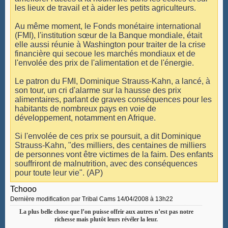
les lieux de travail et à aider les petits agriculteurs.
Au même moment, le Fonds monétaire international
(FMI), l'institution sœur de la Banque mondiale, était
elle aussi réunie à Washington pour traiter de la crise
financière qui secoue les marchés mondiaux et de
l'envolée des prix de l'alimentation et de l'énergie.
Le patron du FMI, Dominique Strauss-Kahn, a lancé, à
son tour, un cri d'alarme sur la hausse des prix
alimentaires, parlant de graves conséquences pour les
habitants de nombreux pays en voie de
développement, notamment en Afrique.
Si l'envolée de ces prix se poursuit, a dit Dominique
Strauss-Kahn, "des milliers, des centaines de milliers
de personnes vont être victimes de la faim. Des enfants
souffriront de malnutrition, avec des conséquences
pour toute leur vie". (AP)
Tchooo
Dernière modification par Tribal Cams 14/04/2008 à
13h22
La plus belle chose que l’on puisse offrir aux autres n’est pas notre
richesse mais plutôt leurs révéler la leur.