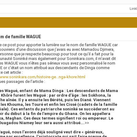
Lin
m de famille WAGUE
e ce post pour apporter la lumière sur le nom de famille WAGUE car
souviens d’une discussion que j’avais eu avec Mamadou Djimera,
rsonne que je respecte beaucoup pour tout ce qu’il a fait pour la
auté Soninké mais également pour Soninkara.com, il m’avait dit
es WAGUE vous n’êtes pas sérieux vous avez personnalisé le nom
 or c’était un nom attribué aux descendants de Dinga comme
te cet article :
/www.soninkara.com/histoire-ge...nga-khore.html
es passages de l’article :
es Wagué, enfant de Mama Dinga : Les descendants de Mama
 Khôrè furent les Wagué : par ordre d'âge : les Sokhona, la
e aînée. Il y a ensuite les Bérété, puis les Diané. Viennent
 les Khouma, les Touré et enfin les Cissé (cadets de la famille
iale). Ces enfants du patriarche soninké se succèderont au
ir du début à la fin de l'empire du Ghana. On les appellera
a, Maghan. Ces deux termes signifient roi ou empereur. Le
 Ouagadou Niamey leur sera aussi attribué….
>>
agué, nous l'avons déjà souligné veut dire « généreux,
me par excellence, l'aristocrate qui sait faire preuve de