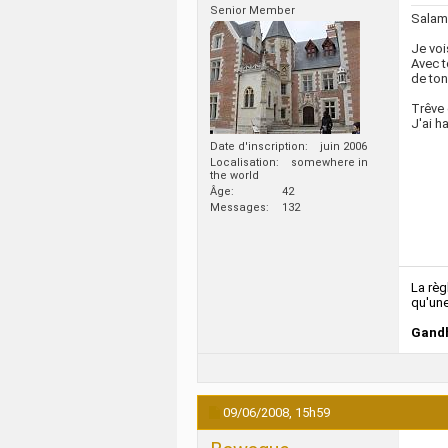
Senior Member
Salam
Je voi
Avec t
de ton
Trêve 
J'ai h
Date d'inscription
juin 2006
Localisation
somewhere in
the world
Âge
42
Messages
132
La règ
qu'une
Gandh
09/06/2008,
15h59