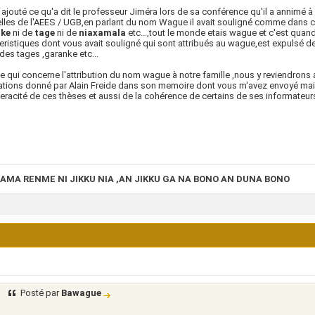
s ajouté ce qu'a dit le professeur Jiméra lors de sa conférence qu'il a annimé à
elles de l'AEES / UGB,en parlant du nom Wague il avait souligné comme dans cet
nke
ni de
tage
ni de
niaxamala
etc...,tout le monde etais wague et c'est quan
eristiques dont vous avait souligné qui sont attribués au wague,est expulsé de c
 des tages ,garanke etc...
e qui concerne l'attribution du nom wague à notre famille ,nous y reviendrons av
ations donné par Alain Freide dans son memoire dont vous m'avez envoyé mais 
veracité de ces thèses et aussi de la cohérence de certains de ses informateur
AMA RENME NI JIKKU NIA ,AN JIKKU GA NA BONO AN DUNA BONO
Posté par
Bawague