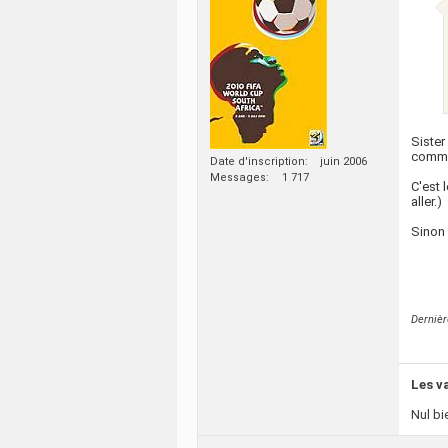
Sister
comme 
Date d'inscription
juin 2006
Messages
1 717
C'est 
aller.)
Sinon 
Derniè
Les v
Nul bi