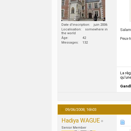
Date d'inscription
juin 2006
Localisation
somewhere in
Salam
the world
Âge
42
Peux-t
Messages
132
La règ
qu'une
Gandh
09/06/2008,
16h03
Hadiya WAGUE
Senior Member