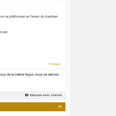
on va pétitionner en faveur du maintien
ances.
Partager
s tous de la même façon, nous ne verrons
Réponse avec citation
#3