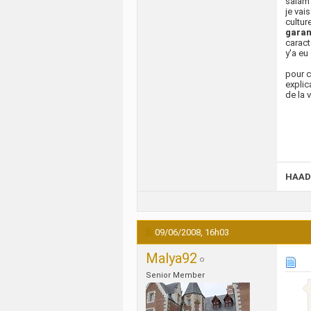
salam
je vai
cultur
gara
caract
y'a eu
pour c
explic
de la 
HAAD
09/06/2008,
16h03
Malya92
Senior Member