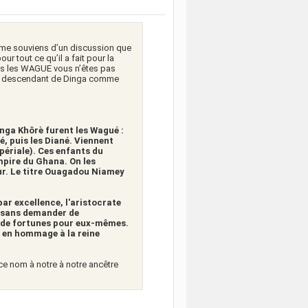
e me souviens d’un discussion que
 tout ce qu’il a fait pour la
us les WAGUE vous n’êtes pas
aux descendant de Dinga comme
ga Khôrè furent les Wagué :
té, puis les Diané. Viennent
mpériale). Ces enfants du
mpire du Ghana. On les
ur. Le titre Ouagadou Niamey
ar excellence, l'aristocrate
de sans demander de
é de fortunes pour eux-mêmes.
é en hommage à la reine
 ce nom à notre à notre ancêtre