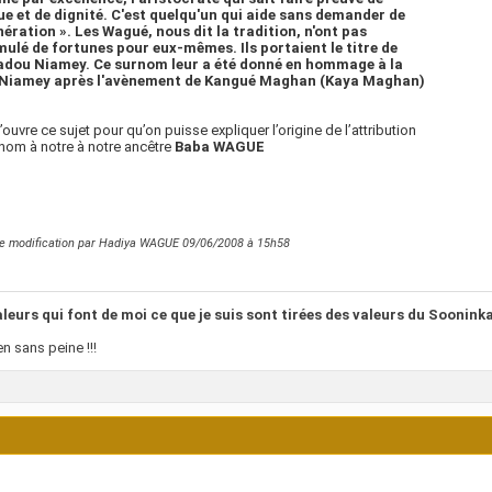
ue et de dignité. C'est quelqu'un qui aide sans demander de
ération ». Les Wagué, nous dit la tradition, n'ont pas
ulé de fortunes pour eux-mêmes. Ils portaient le titre de
dou Niamey. Ce surnom leur a été donné en hommage à la
 Niamey après l'avènement de Kangué Maghan (Kaya Maghan)
’ouvre ce sujet pour qu’on puisse expliquer l’origine de l’attribution
nom à notre à notre ancêtre
Baba WAGUE
re modification par Hadiya WAGUE 09/06/2008 à
15h58
aleurs qui font de moi ce que je suis sont tirées des valeurs du Soonin
en sans peine !!!