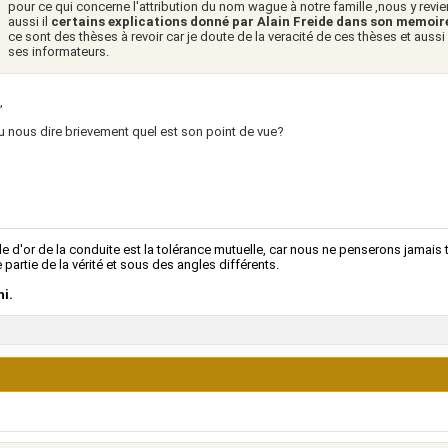
pour ce qui concerne l'attribution du nom wague à notre famille ,nous y revie
aussi il
certains explications donné par Alain Freide dans son memoi
ce sont des thèses à revoir car je doute de la veracité de ces thèses et auss
ses informateurs.
,
u nous dire brievement quel est son point de vue?
le d'or de la conduite est la tolérance mutuelle, car nous ne penserons jamai
 partie de la vérité et sous des angles différents.
i.