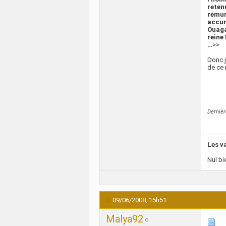
reten
rémun
accum
Ouaga
reine
…
>>
Donc j
de ce 
Derniè
Les v
Nul bi
09/06/2008,
15h51
Malya92