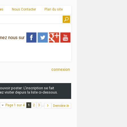
ies
Nous Contacter
Plan du site
gnez nous sur
connexion
uvoir poster: L'inscription se fait
 visiter depuis la liste ci-dessous.
Page 1 sur 4
1
2
3
...
Dernière