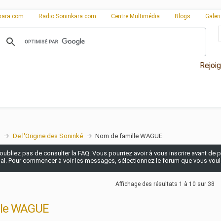
kara.com
Radio Soninkara.com
Centre Multimédia
Blogs
Galer
Rejoi
De l'Origine des Soninké
Nom de famille WAGUE
n'oubliez pas de consulter la FAQ. Vous pourriez avoir à vous inscrire avant de po
pal. Pour commencer à voir les messages, sélectionnez le forum que vous voulez
Affichage des résultats 1 à 10 sur 38
lle WAGUE