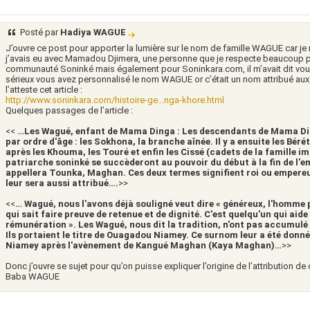
Posté par
Hadiya WAGUE
J’ouvre ce post pour apporter la lumière sur le nom de famille WAGUE car j
j’avais eu avec Mamadou Djimera, une personne que je respecte beaucoup pour
communauté Soninké mais également pour Soninkara.com, il m’avait dit vo
sérieux vous avez personnalisé le nom WAGUE or c’était un nom attribué 
l’atteste cet article :
http://www.soninkara.com/histoire-ge...nga-khore.html
Quelques passages de l’article :
<<
…Les Wagué, enfant de Mama Dinga : Les descendants de Mama Din
par ordre d'âge : les Sokhona, la branche aînée. Il y a ensuite les Béré
après les Khouma, les Touré et enfin les Cissé (cadets de la famille i
patriarche soninké se succèderont au pouvoir du début à la fin de l'e
appellera Tounka, Maghan. Ces deux termes signifient roi ou empere
leur sera aussi attribué….
>>
<<
… Wagué, nous l'avons déjà souligné veut dire « généreux, l'homme p
qui sait faire preuve de retenue et de dignité. C'est quelqu'un qui ai
rémunération ». Les Wagué, nous dit la tradition, n'ont pas accumul
Ils portaient le titre de Ouagadou Niamey. Ce surnom leur a été donn
Niamey après l'avènement de Kangué Maghan (Kaya Maghan)…
>>
Donc j’ouvre se sujet pour qu’on puisse expliquer l’origine de l’attribution de
Baba WAGUE