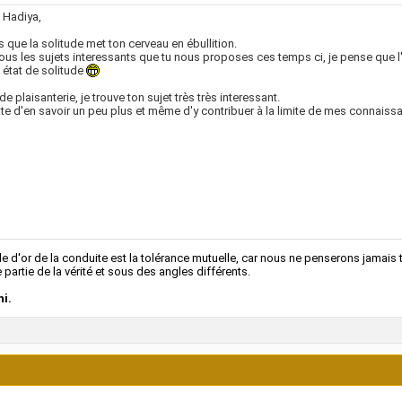
 Hadiya,
s que la solitude met ton cerveau en ébullition.
ous les sujets interessants que tu nous proposes ces temps ci, je pense que l'
 état de solitude
de plaisanterie, je trouve ton sujet très très interessant.
ate d'en savoir un peu plus et même d'y contribuer à la limite de mes connaiss
le d'or de la conduite est la tolérance mutuelle, car nous ne penserons jamai
 partie de la vérité et sous des angles différents.
i.