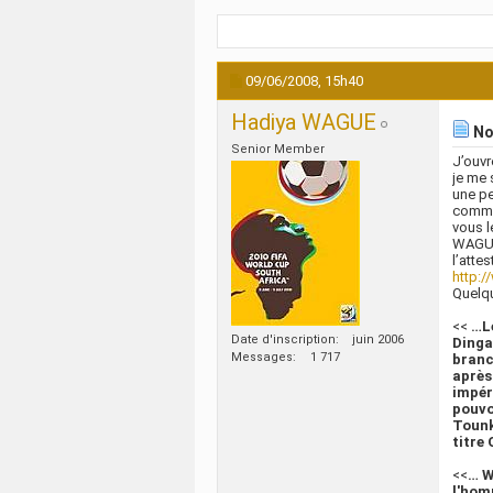
09/06/2008,
15h40
Hadiya WAGUE
No
Senior Member
J’ouvr
je me 
une pe
commun
vous l
WAGUE
l’attes
http:/
Quelqu
<<
…L
Date d'inscription
juin 2006
Dinga
Messages
1 717
branch
après
impér
pouvo
Tounk
titre
<<
… W
l'hom