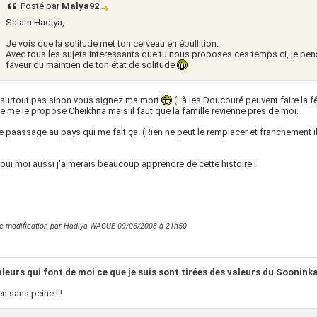
Posté par
Malya92
Salam Hadiya,
Je vois que la solitude met ton cerveau en ébullition.
Avec tous les sujets interessants que tu nous proposes ces temps ci, je pens
faveur du maintien de ton état de solitude
 surtout pas sinon vous signez ma mort
(Là les Doucouré peuvent faire la fê
me le propose Cheikhna mais il faut que la famille revienne pres de moi.
le paassage au pays qui me fait ça. (Rien ne peut le remplacer et franchement i
oui moi aussi j'aimerais beaucoup apprendre de cette histoire !
re modification par Hadiya WAGUE 09/06/2008 à
21h50
aleurs qui font de moi ce que je suis sont tirées des valeurs du Soonin
en sans peine !!!