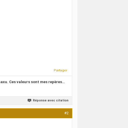
Partager
kaaxu. Ces valeurs sont mes repères…
Réponse avec citation
#2