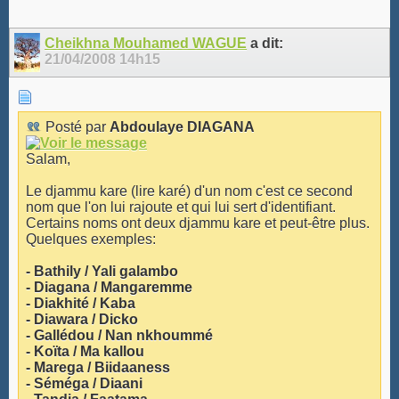
Cheikhna Mouhamed WAGUE
a dit:
21/04/2008
14h15
Posté par
Abdoulaye DIAGANA
Salam,
Le djammu kare (lire karé) d'un nom c'est ce second
nom que l'on lui rajoute et qui lui sert d'identifiant.
Certains noms ont deux djammu kare et peut-être plus.
Quelques exemples:
- Bathily / Yali galambo
- Diagana / Mangaremme
- Diakhité / Kaba
- Diawara / Dicko
- Gallédou / Nan nkhoummé
- Koïta / Ma kallou
- Marega / Biidaaness
- Séméga / Diaani