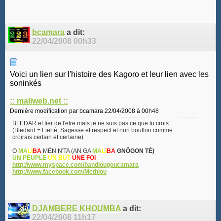
bcamara
a dit:
22/04/2008
00h33
Voici un lien sur l'histoire des Kagoro et leur lien avec les
soninkés
:: maliweb.net ::
Dernière modification par bcamara 22/04/2008 à
00h48
BLEDAR et fier de l'etre mais je ne suis pas ce que tu crois.
(Bledard = Fierté, Sagesse et respect et non bouffon comme
croirais certain et certaine)
O
MA
LI
BA
MÉN N'TA (AN GA
MA
LI
BA
GNÔGON TÈ)
UN PEUPLE
UN BUT
UNE FOI
http://www.myspace.com/bandiougoucamara
http://www.facebook.com/Methiou
DJAMBERE KHOUMBA
a dit:
22/04/2008
11h17