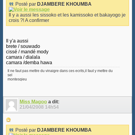
Posté par
DJAMBERE KHOUMBA
Il y a aussi les sissoko et les kamissoko et bakayogo je
crois ?! A confirmer
Il y'a aussi
brete / souwado
cissé / mandé mody
camara / dialala
camara /demba hawa
Il ne faut pas mettre du vinaigre dans ces ecrits,il faut y mettre du
sel
montesqieu
Miss Magoo
a dit:
21/04/2008
14h54
Posté par
DJAMBERE KHOUMBA