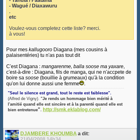
- Tandia / Faatama
- Wagué / Diaxawuru
.
etc
Voulez-vous completez cette liste? merci.
à vous!
Pour mes
kallugooro
Diagana (mes cousins à
palaisentéries) tu n'as pas tout dit
C'est Diagana :
mangarenme, balla soose ma yaxare
,
c'est-à-dire : Diagana, fils de manga, qui ne n'accpete de
boire sa
soose
(bouillie à grumeaux) qu'à la condition
qu'on lui donne aussi une femme
.
.
"Seul le silence est grand, tout le reste est faiblesse"
(Alfred de Vigny).
"Je rends un hommage bien mérité à
l'amitié quand elle est sincère et à la parenté quand elle est
"
.
http://smk.eklablog.com/
bien entretenue
DJAMBERE KHOUMBA
a dit:
21/04/2008
14h34