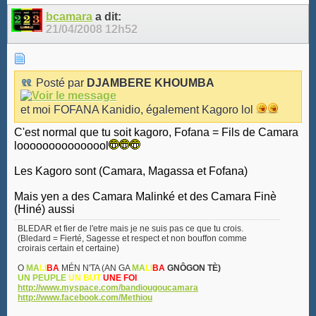
bcamara
a dit:
21/04/2008
12h52
Posté par
DJAMBERE KHOUMBA
et moi FOFANA Kanidio, également Kagoro lol
C'est normal que tu soit kagoro, Fofana = Fils de Camara
looooooooooooool
Les Kagoro sont (Camara, Magassa et Fofana)
Mais yen a des Camara Malinké et des Camara Finè
(Hiné) aussi
BLEDAR et fier de l'etre mais je ne suis pas ce que tu crois.
(Bledard = Fierté, Sagesse et respect et non bouffon comme
croirais certain et certaine)
O
MA
LI
BA
MÉN N'TA (AN GA
MA
LI
BA
GNÔGON TÈ)
UN PEUPLE
UN BUT
UNE FOI
http://www.myspace.com/bandiougoucamara
http://www.facebook.com/Methiou