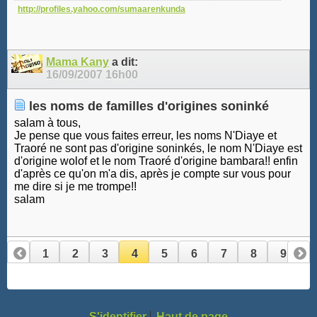
http://profiles.yahoo.com/sumaarenkunda
Mama Kany
a dit:
16/09/2007
16h00
les noms de familles d'origines soninké
salam à tous,
Je pense que vous faites erreur, les noms N'Diaye et
Traoré ne sont pas d'origine soninkés, le nom N'Diaye est
d'origine wolof et le nom Traoré d'origine bambara!! enfin
d'après ce qu'on m'a dis, après je compte sur vous pour
me dire si je me trompe!!
salam
1
2
3
4
5
6
7
8
9
10
11
12
S'identifier
Haut de page