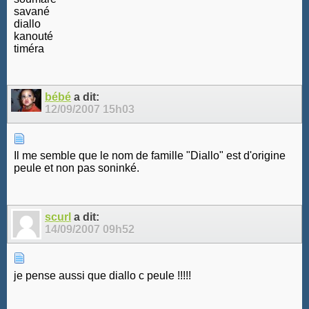
savané
diallo
kanouté
timéra
bébé
a dit:
12/09/2007
15h03
Il me semble que le nom de famille "Diallo" est d'origine
peule et non pas soninké.
scurl
a dit:
14/09/2007
09h52
je pense aussi que diallo c peule !!!!!