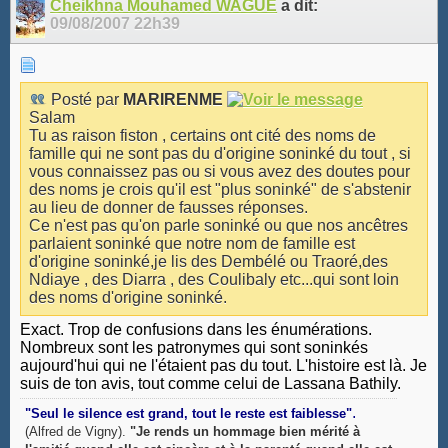
Cheikhna Mouhamed WAGUE
a dit:
09/08/2007
22h39
Posté par
MARIRENME
Salam
Tu as raison fiston , certains ont cité des noms de
famille qui ne sont pas du d'origine soninké du tout , si
vous connaissez pas ou si vous avez des doutes pour
des noms je crois qu'il est "plus soninké" de s'abstenir
au lieu de donner de fausses réponses.
Ce n'est pas qu'on parle soninké ou que nos ancêtres
parlaient soninké que notre nom de famille est
d'origine soninké,je lis des Dembélé ou Traoré,des
Ndiaye , des Diarra , des Coulibaly etc...qui sont loin
des noms d'origine soninké.
Exact. Trop de confusions dans les énumérations.
Nombreux sont les patronymes qui sont soninkés
aujourd'hui qui ne l'étaient pas du tout. L'histoire est là. Je
suis de ton avis, tout comme celui de Lassana Bathily.
.
"Seul le silence est grand, tout le reste est faiblesse"
(Alfred de Vigny).
"Je rends un hommage bien mérité à