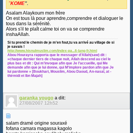
"
KOME
".
Asalam Alaykoum mon frère
On est tous là pour aprendre,comprendre et dialoguer le
tous dans la sérénité.
Alors s'il te plaît calme toi on va se comprendre
inshaAllah.
Si tu prend le chemin de je m'en fout,tu va arrivé au village de si
je savais !
http://www.hisnulmuslim.com/index-pa...6-lang-fr.html
Abou Hourayra rapporta que le messager d’Allah(saw) dit :
»chaque dernier tiers de chaque nuit, Allah descend au ciel le
plus bas et dit : Qui m’invoque afin que Je l’accueille, qui Me
demande afin que je lui donne, qui M’implore pardon afin que Je
lui pardonne » [Boukhari, Mouslim, Abou Daoud, An-nasaî, at -
thirmidi et Ibn Majah]
garanka yougo
a dit:
27/08/2007
12h52
salam dramé origine souraxé
fofana camara magassa kagolo