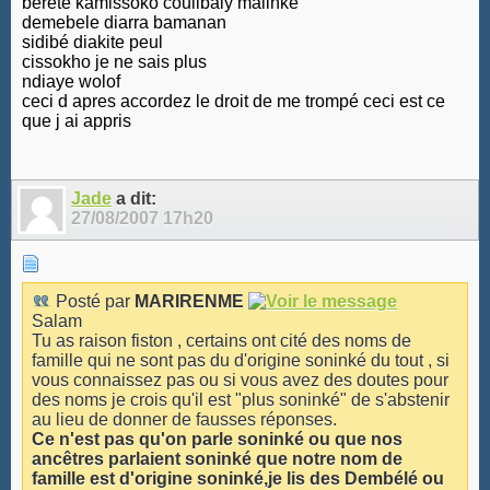
berete kamissoko coulibaly malinke
demebele diarra bamanan
sidibé diakite peul
cissokho je ne sais plus
ndiaye wolof
ceci d apres accordez le droit de me trompé ceci est ce
que j ai appris
Jade
a dit:
27/08/2007
17h20
Posté par
MARIRENME
Salam
Tu as raison fiston , certains ont cité des noms de
famille qui ne sont pas du d'origine soninké du tout , si
vous connaissez pas ou si vous avez des doutes pour
des noms je crois qu'il est "plus soninké" de s'abstenir
au lieu de donner de fausses réponses.
Ce n'est pas qu'on parle soninké ou que nos
ancêtres parlaient soninké que notre nom de
famille est d'origine soninké,je lis
des
Dembélé
ou