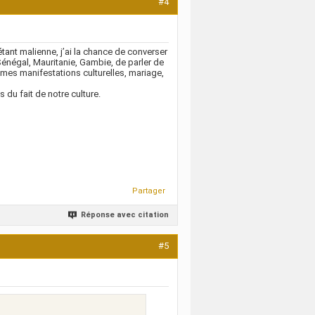
#4
tant malienne, j’ai la chance de converser
négal, Mauritanie, Gambie, de parler de
êmes manifestations culturelles, mariage,
 du fait de notre culture.
Partager
Réponse avec citation
#5