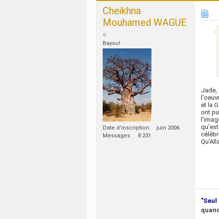
Cheikhna
Mouhamed WAGUE
Bayou!
Jade, 
l'oeuv
et la 
ont pu
l'ima
qu'est
Date d'inscription
juin 2006
célèbr
Messages
8 231
Qu'All
"Seul 
quand