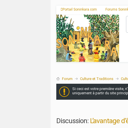
Portail Soninkara.com
Forums Sonin
Forum
Culture et Traditions
Cult
Si ceci est votre première visite, 
uniquement à partir du site princi
Discussion:
L’avantage d’