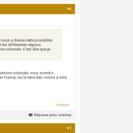
#6
e nous a donné cette possiblité.
 les différentes régions
re coloniale. C'est dire que je
histoire coloniale, nous soninko
 France, sur la terre des colons à vivre
Partager
Réponse avec citation
#7