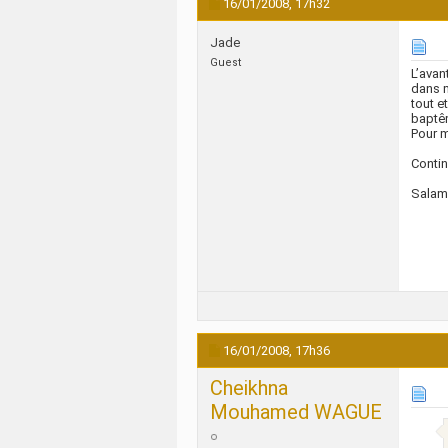
16/01/2008,
17h32
Jade
Guest
L’avan
dans m
tout e
baptêm
Pour m
Contin
Salam
16/01/2008,
17h36
Cheikhna
Mouhamed WAGUE