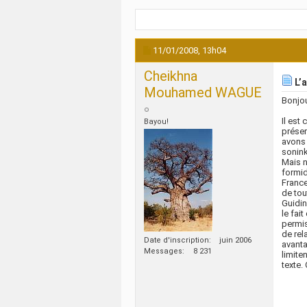
11/01/2008,
13h04
Cheikhna
L’a
Mouhamed WAGUE
Bonjou
Il est
Bayou!
préser
avons 
sonin
Mais n
formid
France
de tou
Guidin
le fai
permis
de rel
Date d'inscription
juin 2006
avanta
Messages
8 231
limite
texte.