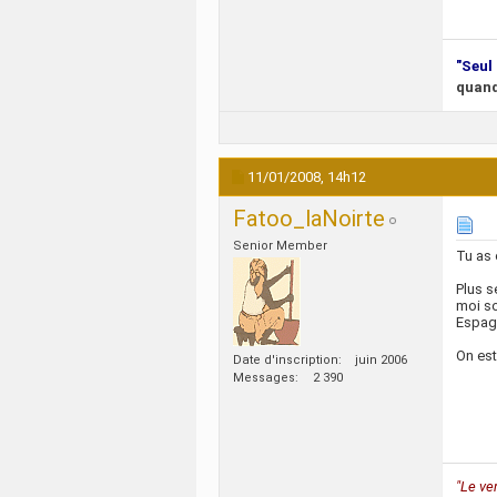
"Seul 
quand
11/01/2008,
14h12
Fatoo_laNoirte
Senior Member
Tu as
Plus s
moi so
Espagn
On est
Date d'inscription
juin 2006
Messages
2 390
"Le ve