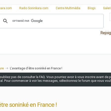
kara.com
Radio Soninkara.com
Centre Multimédia
Blogs
Galer
Rejoi
ure
L’avantage d’être soninké en France !
n'oubliez pas de consulter la FAQ. Vous pourriez avoir à vous inscrire avant de po
pal. Pour commencer à voir les messages, sélectionnez le forum que vous voulez
être soninké en France !