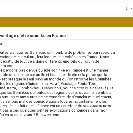
Lin
vantage d’être soninké en France !
r!
 certes vrai que les Soninkés ont nombre de problèmes par rapport à
vation de leur culture, leur langue, leur cohésion en France. Nous
débattu de tout cela dans différents endroits du forum de
kara.com.
e perdons pas de vue qu’être soninké en France est une manne
able de richesse culturelle et humaine. Je dis cela parce que la
 est presque le seul pays au monde où l’on retrouve les Soninkés
tes les régions (Guidimakha, Hayré, Gadiaga, Fouta Toro,
mé, Karta, Diombokhou, Diahounou, pour ne citer que celles-là). Et
t que les Soninkés de toutes ces régions se retrouvent ensemble a
 aux uns et aux autres de se connaître, de s’enrichir mutuellement,
ativiser pas mal des considérations locales. Et certainement les
ges liés au fait que la France est un carrefour du
soninkaaxu
ne se
nt pas à ces quelques petites explications contenues dans mon
 Qu’en pensez-vous ? Bon weekend.