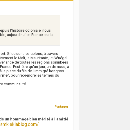
epuis l'histoire coloniale, nous
e, aujourd'hui en France, sur la
ort. Si ce sont les colons, à travers
ivement le Mali, la Mauritanie, le Sénégal
rovenance de toutes les régions soninkées
ance. Peut-être qu'un jour, un de nous, à
à la place du fils de l'immigré hongrois
orme
", pour reprendre les termes du
notre communauté.
Partager
ds un hommage bien mérité à l'amitié
/smk.eklablog.com/