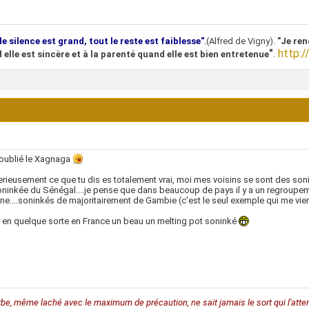
.
le silence est grand, tout le reste est faiblesse"
(Alfred de Vigny).
"Je ren
"
.
http:/
 elle est sincère et à la parenté quand elle est bien entretenue
 oublié le Xagnaga
erieusement ce que tu dis es totalement vrai, moi mes voisins se sont des son
ninkée du Sénégal....je pense que dans beaucoup de pays il y a un regroupe
e....soninkés de majoritairement de Gambie (c'est le seul exemple qui me vient à 
 en quelque sorte en France un beau un melting pot soninké
rbe, même laché avec le maximum de précaution, ne sait jamais le sort qui l'atten