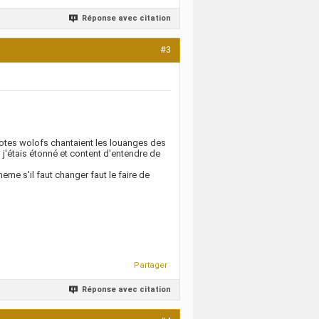
Réponse avec citation
#3
 potes wolofs chantaient les louanges des
à j'étais étonné et content d'entendre de
me s'il faut changer faut le faire de
Partager
Réponse avec citation