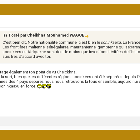
Posté par
Cheikhna Mouhamed WAGUE
C'est bien dit. Notre nationalité commune, c'est bien le
soninkaaxu
. La Franc
Les frontières malienne, sénégalaise, mauritanienne, gambienne qui séparent
soninkées en Afrique ne sont rien de moins que inventions héritées de l'histoi
suis trés d'accord avec toi.
tage également ton point de vu Cheickhna.
 du sort, bien que les différentes régions soninkées ont été séparées depuis l'
aires des 4 pays séparés nous nous retrouvons là tous ensemble, aujourd'hui en
soninkaaxu en force.