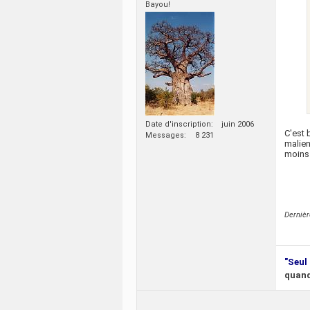
Bayou!
Date d'inscription
juin 2006
C'est 
Messages
8 231
malien
moins 
Derniè
"Seul 
quand