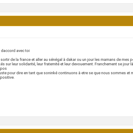
s daccord avec toi
s sortir de la france et aller au sénégal à dakar ou un jour les mamans de mes
és sur leur solidarité, leur fraternité et leur devouement. Franchement se jour l
opos
juste pour dire en tant que soninké continuons à etre se que nous sommes et me
positive.