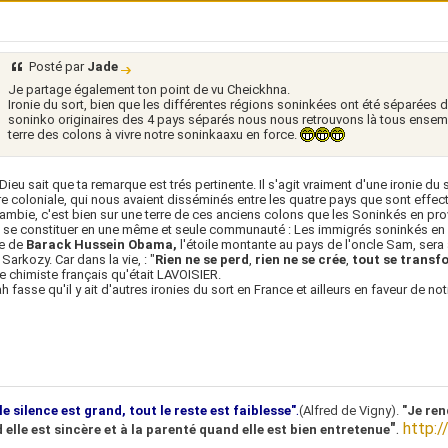
Posté par
Jade
Je partage également ton point de vu Cheickhna.
Ironie du sort, bien que les différentes régions soninkées ont été séparées d
soninko originaires des 4 pays séparés nous nous retrouvons là tous ensembl
terre des colons à vivre notre soninkaaxu en force.
Dieu sait que ta remarque est trés pertinente. Il s'agit vraiment d'une ironie du s
re coloniale, qui nous avaient disséminés entre les quatre pays que sont effect
Gambie, c'est bien sur une terre de ces anciens colons que les Soninkés en p
 se constituer en une même et seule communauté : Les immigrés soninkés en Fr
ge de
Barack Hussein
Obama,
l'étoile montante au pays de l'oncle Sam, sera 
 Sarkozy. Car dans la vie,
: "
Rien ne se perd
,
rien ne se
crée
,
tout se transf
e chimiste français qu'était
LAVOISIER.
ah fasse qu'il y ait d'autres ironies du sort en France et ailleurs en faveur de 
.
le silence est grand, tout le reste est faiblesse"
(Alfred de Vigny).
"Je ren
"
.
http:/
 elle est sincère et à la parenté quand elle est bien entretenue