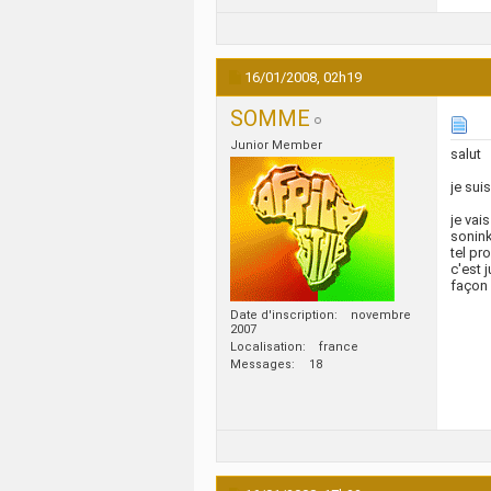
16/01/2008,
02h19
SOMME
Junior Member
salut
je sui
je vai
sonink
tel pr
c'est 
façon 
Date d'inscription
novembre
2007
Localisation
france
Messages
18