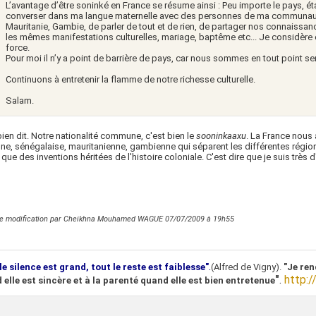
L’avantage d’être soninké en France se résume ainsi : Peu importe le pays, éta
converser dans ma langue maternelle avec des personnes de ma communaut
Mauritanie, Gambie, de parler de tout et de rien, de partager nos connaissan
les mêmes manifestations culturelles, mariage, baptême etc... Je considère
force.
Pour moi il n’y a point de barrière de pays, car nous sommes en tout point se
Continuons à entretenir la flamme de notre richesse culturelle.
Salam.
bien dit. Notre nationalité commune, c'est bien le
sooninkaaxu
. La France nous 
ne, sénégalaise, mauritanienne, gambienne qui séparent les différentes régio
que des inventions héritées de l'histoire coloniale. C'est dire que je suis très 
re modification par Cheikhna Mouhamed WAGUE 07/07/2009 à
19h55
.
le silence est grand, tout le reste est faiblesse"
(Alfred de Vigny).
"Je ren
"
.
http:/
 elle est sincère et à la parenté quand elle est bien entretenue