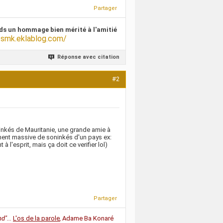
Partager
ds un hommage bien mérité à l'amitié
/smk.eklablog.com/
Réponse avec citation
#2
inkés de Mauritanie, une grande amie à
ment massive de soninkés d'un pays ex:
l'esprit, mais ça doit ce verifier lol)
Partager
d"...
L'os de la parole
,
Adame Ba Konaré