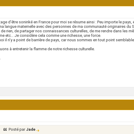
tage d’être soninké en France pour moi se résume ainsi : Peu importe le pays, é
a langue maternelle avec des personnes de ma communauté originaires du Sé
t de rien, de partager nos connaissances culturelles, de me rendre dans les m
e etc... Je considère cela comme une richesse, une force.
oi il n’y a point de barrière de pays, car nous sommes en tout point semblables
uons à entretenir la flamme de notre richesse culturelle.
.
Posté par
Jade