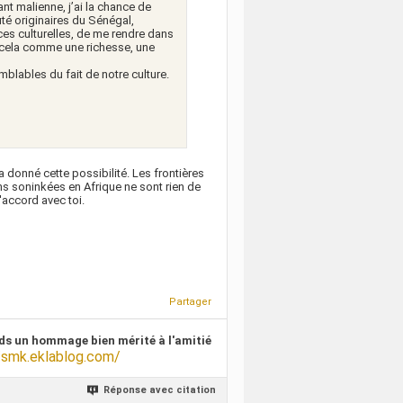
nt malienne, j’ai la chance de
é originaires du Sénégal,
ces culturelles, de me rendre dans
 cela comme une richesse, une
mblables du fait de notre culture.
a donné cette possibilité. Les frontières
ns soninkées en Afrique ne sont rien de
d'accord avec toi.
Partager
ds un hommage bien mérité à l'amitié
/smk.eklablog.com/
Réponse avec citation