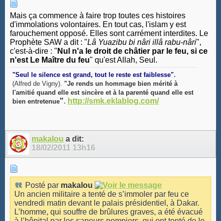
Mais ça commence à faire trop toutes ces histoires
d'immolations volontaires. En tout cas, l'islam y est
farouchement opposé. Elles sont carrément interdites. Le
Prophète SAW a dit : "
Lâ Yuazibu bi nâri illâ rabu-nâri
",
c'est-à-dire : "
Nul n'a le droit de châtier par le feu, si ce
n'est Le Maître du feu
" qu'est Allah, Seul.
.
"Seul le silence est grand, tout le reste est faiblesse"
(Alfred de Vigny).
"Je rends un hommage bien mérité à
l'amitié quand elle est sincère et à la parenté quand elle est
"
.
http://smk.eklablog.com/
bien entretenue
makalou
a dit:
18/02/2011
13h16
Posté par
makalou
Un ancien militaire a tenté de s’immoler par feu ce
vendredi matin devant le palais présidentiel, à Dakar.
L’homme, qui souffre de brûlures graves, a été évacué
à l’hôpital par les sapeurs pompiers, qui ont tenté de le