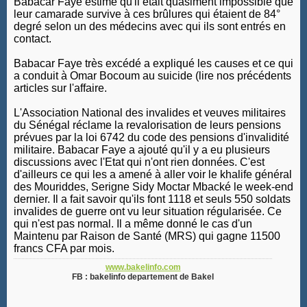
Babacar Faye estime qu'il était quasiment impossible que
leur camarade survive à ces brûlures qui étaient de 84°
degré selon un des médecins avec qui ils sont entrés en
contact.
Babacar Faye très excédé a expliqué les causes et ce qui
a conduit à Omar Bocoum au suicide (lire nos précédents
articles sur l'affaire.
L'Association National des invalides et veuves militaires
du Sénégal réclame la revalorisation de leurs pensions
prévues par la loi 6742 du code des pensions d'invalidité
militaire. Babacar Faye a ajouté qu'il y a eu plusieurs
discussions avec l'Etat qui n'ont rien données. C'est
d'ailleurs ce qui les a amené à aller voir le khalife général
des Mouriddes, Serigne Sidy Moctar Mbacké le week-end
dernier. Il a fait savoir qu'ils font 1118 et seuls 550 soldats
invalides de guerre ont vu leur situation régularisée. Ce
qui n'est pas normal. Il a même donné le cas d'un
Maintenu par Raison de Santé (MRS) qui gagne 11500
francs CFA par mois.
www.bakelinfo.com
FB : bakelinfo departement de Bakel