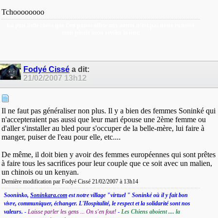
Tchoooooooo
La plus belle chose que l’on puisse offrir aux autres n’est pas notre richesse
mais plutôt leurs révéler la leur.
Fodyé Cissé
a dit:
21/02/2007
13h12
Il ne faut pas généraliser non plus. Il y a bien des femmes Soninké qui
n'accepteraient pas aussi que leur mari épouse une 2ème femme ou
d'aller s'installer au bled pour s'occuper de la belle-mère, lui faire à
manger, puiser de l'eau pour elle, etc....
De même, il doit bien y avoir des femmes européennes qui sont prêtes
à faire tous les sacrifices pour leur couple que ce soit avec un malien,
un chinois ou un kenyan.
Dernière modification par Fodyé Cissé 21/02/2007 à
13h14
Sooninko,
Soninkara.com
est notre village "virtuel " Soninké où il y fait bon
vivre, communiquer, échanger. L'Hospitalité, le respect et la solidarité sont nos
valeurs.
-
Laisse parler les gens ... On s'en fout!
-
Les Chiens aboient .... la