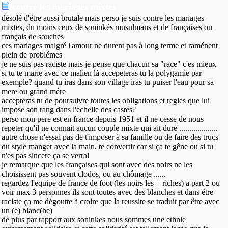
contre les mariages mixtes
désolé d'être aussi brutale mais perso je suis contre les mariages
mixtes, du moins ceux de soninkés musulmans et de françaises ou
français de souches
ces mariages malgré l'amour ne durent pas à long terme et raménent
plein de problémes
je ne suis pas raciste mais je pense que chacun sa "race" c'es mieux
si tu te marie avec ce malien là accepeteras tu la polygamie par
exemple? quand tu iras dans son village iras tu puiser l'eau pour sa
mere ou grand mére
accepteras tu de poursuivre toutes les obligations et regles que lui
impose son rang dans l'echelle des castes?
perso mon pere est en france depuis 1951 et il ne cesse de nous
repeter qu'il ne connait aucun couple mixte qui ait duré ...................
autre chose n'essai pas de t'imposer à sa famille ou de faire des trucs
du style manger avec la main, te convertir car si ça te gêne ou si tu
n'es pas sincere ça se verra!
je remarque que les françaises qui sont avec des noirs ne les
choisissent pas souvent clodos, ou au chômage ......
regardez l'equipe de france de foot (les noirs les + riches) a part 2 ou
voir max 3 personnes ils sont toutes avec des blanches et dans être
raciste ça me dégoutte à croire que la reussite se traduit par être avec
un (e) blanc(he)
de plus par rapport aux soninkes nous sommes une ethnie