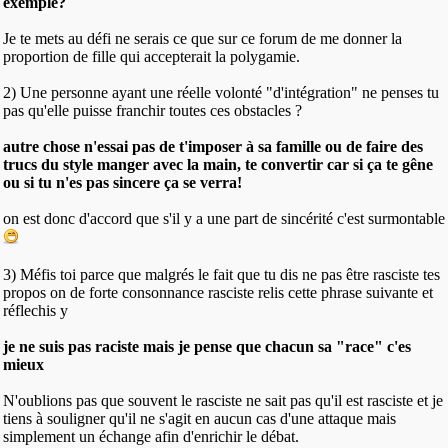
exemple?
Je te mets au défi ne serais ce que sur ce forum de me donner la
proportion de fille qui accepterait la polygamie.
2) Une personne ayant une réelle volonté "d'intégration" ne penses tu
pas qu'elle puisse franchir toutes ces obstacles ?
autre chose n'essai pas de t'imposer à sa famille ou de faire des
trucs du style manger avec la main, te convertir car si ça te gêne
ou si tu n'es pas sincere ça se verra!
on est donc d'accord que s'il y a une part de sincérité c'est surmontable
3) Méfis toi parce que malgrés le fait que tu dis ne pas être rasciste tes
propos on de forte consonnance rasciste relis cette phrase suivante et
réflechis y
je ne suis pas raciste mais je pense que chacun sa "race" c'es
mieux
N'oublions pas que souvent le rasciste ne sait pas qu'il est rasciste et je
tiens à souligner qu'il ne s'agit en aucun cas d'une attaque mais
simplement un échange afin d'enrichir le débat.