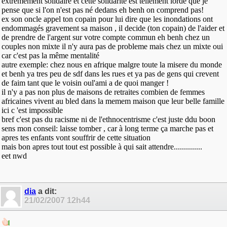
extremement solidaire et cette solidarité est tellement lorde que je
pense que si l'on n'est pas né dedans eh benh on comprend pas!
ex son oncle appel ton copain pour lui dire que les inondations ont
endommagés gravement sa maison , il decide (ton copain) de l'aider et
de prendre de l'argent sur votre compte commun eh benh chez un
couples non mixte il n'y aura pas de probleme mais chez un mixte oui
car c'est pas la même mentalité
autre exemple: chez nous en afrique malgre toute la misere du monde
et benh ya tres peu de sdf dans les rues et ya pas de gens qui crevent
de faim tant que le voisin oul'ami a de quoi manger !
il n'y a pas non plus de maisons de retraites combien de femmes
africaines vivent au bled dans la memem maison que leur belle famille
ici c 'est impossible
bref c'est pas du racisme ni de l'ethnocentrisme c'est juste ddu boon
sens mon conseil: laisse tomber , car à long terme ça marche pas et
apres tes enfants vont souffrir de cette situation
mais bon apres tout tout est possible à qui sait attendre..............
eet nwd
dia
a dit:
21/02/2007
12h44