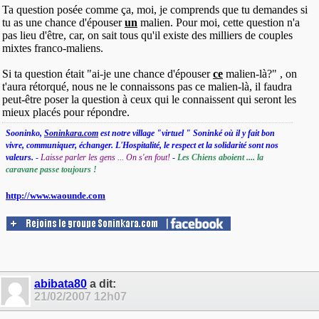
Ta question posée comme ça, moi, je comprends que tu demandes si
tu as une chance d'épouser
un
malien. Pour moi, cette question n'a
pas lieu d'être, car, on sait tous qu'il existe des milliers de couples
mixtes franco-maliens.
Si ta question était "ai-je une chance d'épouser
ce
malien-là?" , on
t'aura rétorqué, nous ne le connaissons pas ce malien-là, il faudra
peut-être poser la question à ceux qui le connaissent qui seront les
mieux placés pour répondre.
Sooninko,
Soninkara.com
est notre village "virtuel " Soninké où il y fait bon
vivre, communiquer, échanger. L'Hospitalité, le respect et la solidarité sont nos
valeurs.
-
Laisse parler les gens ... On s'en fout!
-
Les Chiens aboient .... la
caravane passe toujours !
http://www.waounde.com
abibata80
a dit:
21/02/2007
12h07