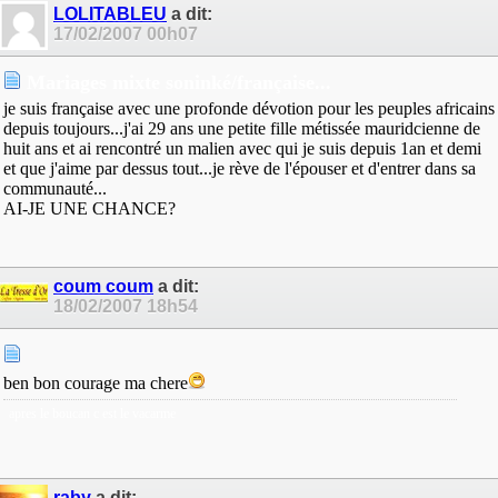
LOLITABLEU
a dit:
17/02/2007
00h07
Mariages mixte soninké/française...
je suis française avec une profonde dévotion pour les peuples africains
depuis toujours...j'ai 29 ans une petite fille métissée mauridcienne de
huit ans et ai rencontré un malien avec qui je suis depuis 1an et demi
et que j'aime par dessus tout...je rève de l'épouser et d'entrer dans sa
communauté...
AI-JE UNE CHANCE?
coum coum
a dit:
18/02/2007
18h54
ben bon courage ma chere
apres le boucan c est le vacarme
raby
a dit: