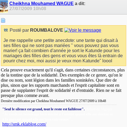
Cheikhna Mouhamed WAGUE
a dit:
27/07/2009
10h08
Posté par
ROUMBALOVE
Je me rappelle une petite anecdote: une tante qui disait à
ses filles qui ne sont pas mariées " vous pouvez pas vous
marier! ça fait combien d'année je sort le Katunde pour les
mariages des filles des gens et vous vous êtes là entrain de
pourir chez moi, moi aussi je veux mon Katunde" loool
Cela prouve exactement qu'il s'agit, dans certaines circonstances, plus
de la tontine que de la solidarité. Des exemples de ce genre, qu'on le
dise ou nom, sont légion dans les familles soninkées. Que dire de
plus, sinon que les rapports marchands et l'esprit capitaliste sont en
passe de supplanter l'esprit de solidarité et d'entraide. Rien ne se fait
presque plus comme avant.
Dernière modification par Cheikhna Mouhamed WAGUE 27/07/2009 à
10h48
.
"Seul le silence est grand, tout le reste est faiblesse"
(Alfred de Vigny).
"Je rends un hommage bien mérité à l'amitié quand elle est sincère et
"
.
à la parenté quand elle est bien entretenue
http://smk.eklablog.com/