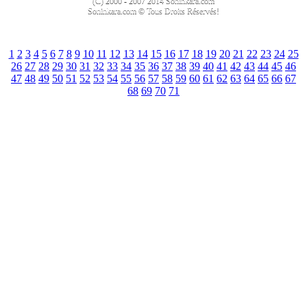
(C) 2000 - 2007 2014 Soninkara.com
Soninkara.com © Tous Droits Réservés!
1
2
3
4
5
6
7
8
9
10
11
12
13
14
15
16
17
18
19
20
21
22
23
24
25
26
27
28
29
30
31
32
33
34
35
36
37
38
39
40
41
42
43
44
45
46
47
48
49
50
51
52
53
54
55
56
57
58
59
60
61
62
63
64
65
66
67
68
69
70
71