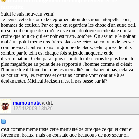
Il faut un changement de comportement et de
mentalité.
Salut je suis nouveau venu!
Je pense cette histoire de depigmentation dois nous interpeller tous,
hommes de couleur. Par ce que en regardant les chose d'un autre oeil,
on se rend compte deja qu'il existe une idéologie occidentale qui fait
croire que tout ce qui est noir est triste, sombre. On assimile le noir au
mal à un point meme nos frères blacks se retrouve en train de penser
comme eux. D'ailleur dans un groupe de black, celui qui est le plus
sombre par le teint est chaque fois sujet de moquerie et de
discrimination. Celui parait plus clair de teint se crois le plus beau, le
plus magnifique au point de se rapporté à l'homme comme si c'était
l'homme idéal.Donc tant que les mentalités ne changent pas, cela va
se poursuivre, les femmes et certains homme vont continué à se
depigmenter. Micheal Jackson n'est il pas passé par là?
mamounata
a dit:
12/11/2009
13h26
c'est comme meme triste cette mentalité de dire que ce qui et clair et
forcement beaux, mais on constate que beaucoup de nos soeur on