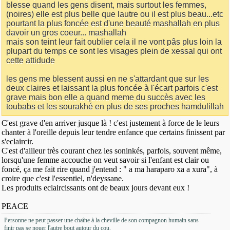
blesse quand les gens disent, mais surtout les femmes,
(noires) elle est plus belle que lautre ou il est plus beau...etc
pourtant la plus foncée est d'une beauté mashallah en plus
davoir un gros coeur... mashallah
mais son teint leur fait oublier cela il ne vont pâs plus loin la
plupart du temps ce sont les visages plein de xessal qui ont
cette attidude
les gens me blessent aussi en ne s'attardant que sur les
deux claires et laissant la plus foncée à l'écart parfois c'est
grave mais bon elle a quand meme du succès avec les
toubabs et les sourakhé en plus de ses proches hamdulillah
C'est grave d'en arriver jusque là ! c'est justement à force de le leurs
chanter à l'oreille depuis leur tendre enfance que certains finissent par
s'eclaircir.
C'est d'ailleur très courant chez les soninkés, parfois, souvent même,
lorsqu'une femme accouche on veut savoir si l'enfant est clair ou
foncé, ça me fait rire quand j'entend : " a ma haraparo xa a xura", à
croire que c'est l'essentiel, n'deyssane.
Les produits eclaircissants ont de beaux jours devant eux !
PEACE
Personne ne peut passer une chaîne à la cheville de son compagnon humain sans
finir pas se nouer l'autre bout autour du cou.