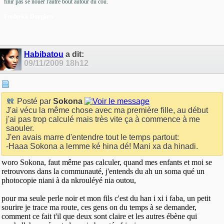
finir pas se nouer l'autre bout autour du cou.
Frederick Douglass
Habibatou
a dit:
09/11/2009
18h12
Posté par
Sokona
J'ai vécu la même chose avec ma première fille, au début
j'ai pas trop calculé mais très vite ça à commence à me
saouler.
J'en avais marre d'entendre tout le temps partout:
-Haaa Sokona a lemme ké hina dé! Mani xa da hinadi.
woro Sokona, faut même pas calculer, quand mes enfants et moi se
retrouvons dans la communauté, j'entends du ah un soma qué un
photocopie niani à da nkrouléyé nia outou,
pour ma seule perle noir et mon fils c'est du han i xi i faba, un petit
sourire je trace ma route, ces gens on du temps à se demander,
comment ce fait t'il que deux sont claire et les autres ébène qui