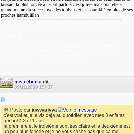
laissant la plus foncée à l'écart parfois c'est grave mais bon elle a
quand meme du succès avec les toubabs et les sourakhé en plus de ses
proches hamdulillah
« La science n'est pas une abondance de récits mais une lumière qu'Allâh met dans
les coeurs »
(Imâm Malik)
Avant de porter un jugement sur le caractère ou sur la vie de quelqu'un, mettez ses
chaussures, parcourez son chemin, vivez son chagrin, ses doutes, ses fous-rires.
Parcourez les années qu'il a parcouru et trébuchez là où il a trébuché, relevez-vous
tout comme il l'a fait... Et seulement là vous pourrez le juger
miss ében
a dit:
09/11/2009
15h37
Posté par
juwwariyya
c'est vrai et je le vis déja au quotidien avec mes 3 enfants
qui ont 4 3 et 1 ans.
la première et le troisième sont très clairs et la deuxième est
un peu plus foncée et je ne vous cache pas que ca me