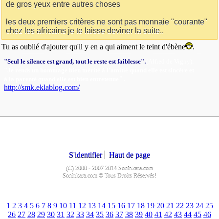
de gros yeux entre autres choses
les deux premiers critères ne sont pas monnaie "courante"
chez les africains je te laisse deviner la suite..
Tu as oublié d'ajouter qu'il y en a qui aiment le teint d'ébène
.
.
"Seul le silence est grand, tout le reste est faiblesse"
(Alfred de Vigny).
"Je rends un hommage bien mérité à l'amitié quand elle est sincère et
"
.
à la parenté quand elle est bien entretenue
http://smk.eklablog.com/
S'identifier
Haut de page
(C) 2000 - 2007 2014 Soninkara.com
Soninkara.com © Tous Droits Réservés!
1
2
3
4
5
6
7
8
9
10
11
12
13
14
15
16
17
18
19
20
21
22
23
24
25
26
27
28
29
30
31
32
33
34
35
36
37
38
39
40
41
42
43
44
45
46