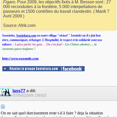
Figaro
. Pour 2009, les objectifs fixés à M. Besson sont : 27
000 reconduites à la frontière, 5 000 interpellations de
passeurs et 1500 contrôles du travail clandestin. ( Mardi 7
Avril 2009 )
Source: Afrik.com
Sooninko,
Soninkara.com
est notre village "virtuel " Soninké où il y fait bon
vivre, communiquer, échanger. L'Hospitalité, le respect et la solidarité sont nos
valeurs.
-
Laisse parler les gens ... On s'en fout!
-
Les Chiens aboient .... la
caravane passe toujours !
http://www.waounde.com
lass77
a dit:
07/04/2009
19h02
On ne sait quel durcissement reste t-il à faire ? deja la situation