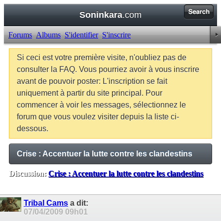
Soninkara
.com
Forums
Albums
S'identifier
S'inscrire
Si ceci est votre première visite, n'oubliez pas de
consulter la FAQ. Vous pourriez avoir à vous inscrire
avant de pouvoir poster: L'inscription se fait
uniquement à partir du site principal. Pour
commencer à voir les messages, sélectionnez le
forum que vous voulez visiter depuis la liste ci-
dessous.
Crise : Accentuer la lutte contre les clandestins
Discussion:
Crise : Accentuer la lutte contre les clandestins
Balises:
Aucune
Tribal Cams
a dit:
07/04/2009
09h01