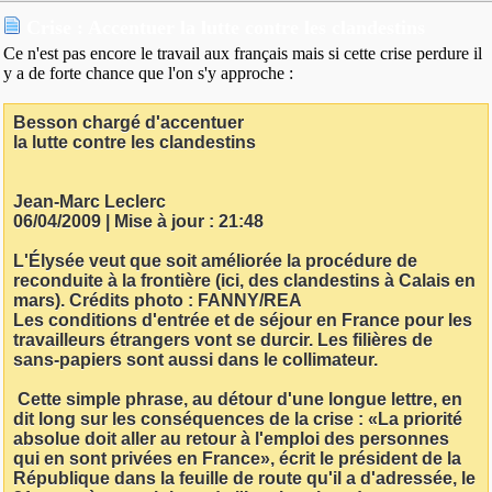
Crise : Accentuer la lutte contre les clandestins
Ce n'est pas encore le travail aux français mais si cette crise perdure il
y a de forte chance que l'on s'y approche :
Besson chargé d'accentuer
la lutte contre les clandestins
Jean-Marc Leclerc
06/04/2009 | Mise à jour : 21:48
L'Élysée veut que soit améliorée la procédure de
reconduite à la frontière (ici, des clandestins à Calais en
mars). Crédits photo : FANNY/REA
Les conditions d'entrée et de séjour en France pour les
travailleurs étrangers vont se durcir. Les filières de
sans-papiers sont aussi dans le collimateur.
Cette simple phrase, au détour d'une longue lettre, en
dit long sur les conséquences de la crise : «La priorité
absolue doit aller au retour à l'emploi des personnes
qui en sont privées en France», écrit le président de la
République dans la feuille de route qu'il a d'adressée, le