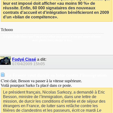
leur est imposé doit afficher «au moins 90 %» de
réussite. Enfin, 60 000 signataires des nouveaux
contrats d'accueil et d'intégration bénéficieront en 2009
d'un «bilan de compétence».
Tchooo
La plus belle chose que l’on puisse offrir aux autres n’est pas notre richesse
mais plutôt leurs révéler la leur.
Fodyé Cissé
a dit:
07/04/2009
15h05
La France veut durcir sa lutte contre l’immigration
C'est clair, Besson va passer à la vitesse supérieure.
Voilà pourquoi Sarko l'a placé dans ce poste.
Le président français, Nicolas Sarkozy, a demandé à Eric
Besson, ministre de l’Immigration, dans une lettre de
mission, de durcir les conditions d’entrée et de séjour des
étrangers en France, de lutter sans relâche contre les
filières de clandestins et les passeurs, écrit ce mardi
Le