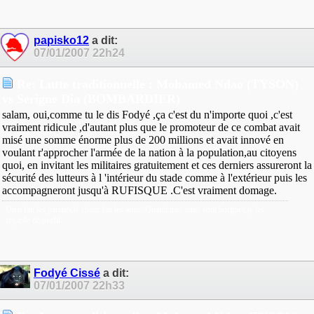
papisko12
a dit:
07/01/2007
22h24
Re: Lutte traditionnelle : Mohamed Ndao (TYSON)
vs Serigne Dia (BOMBARDIER)
salam, oui,comme tu le dis Fodyé ,ça c'est du n'importe quoi ,c'est
vraiment ridicule ,d'autant plus que le promoteur de ce combat avait
misé une somme énorme plus de 200 millions et avait innové en
voulant r'approcher l'armée de la nation à la population,au citoyens
quoi, en invitant les militaires gratuitement et ces derniers assureront la
sécurité des lutteurs à l 'intérieur du stade comme à l'extérieur puis les
accompagneront jusqu'à RUFISQUE .C'est vraiment domage.
Dieu fait les parents,le choix fait les amis. Quand mes amis sont borgnes,je les
regarde de profil
Fodyé Cissé
a dit:
07/01/2007
22h33