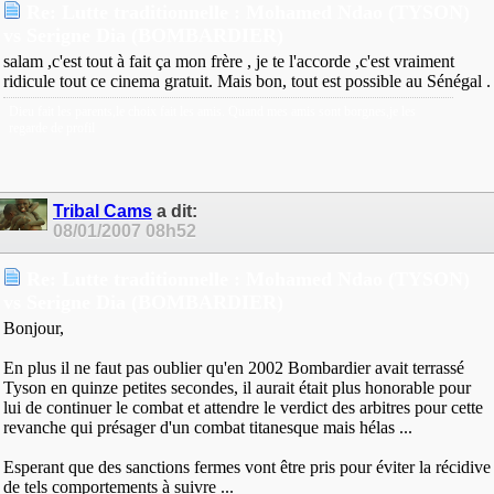
Re: Lutte traditionnelle : Mohamed Ndao (TYSON)
vs Serigne Dia (BOMBARDIER)
salam ,c'est tout à fait ça mon frère , je te l'accorde ,c'est vraiment
ridicule tout ce cinema gratuit. Mais bon, tout est possible au Sénégal .
Dieu fait les parents,le choix fait les amis. Quand mes amis sont borgnes,je les
regarde de profil
Tribal Cams
a dit:
08/01/2007
08h52
Re: Lutte traditionnelle : Mohamed Ndao (TYSON)
vs Serigne Dia (BOMBARDIER)
Bonjour,
En plus il ne faut pas oublier qu'en 2002 Bombardier avait terrassé
Tyson en quinze petites secondes, il aurait était plus honorable pour
lui de continuer le combat et attendre le verdict des arbitres pour cette
revanche qui présager d'un combat titanesque mais hélas ...
Esperant que des sanctions fermes vont être pris pour éviter la récidive
de tels comportements à suivre ...