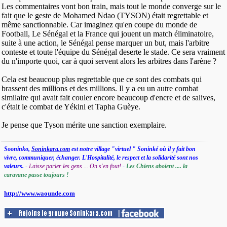
Les commentaires vont bon train, mais tout le monde converge sur le
fait que le geste de Mohamed Ndao (TYSON) était regrettable et
même sanctionnable. Car imaginez qu'en coupe du monde de
Football, Le Sénégal et la France qui jouent un match éliminatoire,
suite à une action, le Sénégal pense marquer un but, mais l'arbitre
conteste et toute l'équipe du Sénégal deserte le stade. Ce sera vraiment
du n'importe quoi, car à quoi servent alors les arbitres dans l'arène ?
Cela est beaucoup plus regrettable que ce sont des combats qui
brassent des millions et des millions. Il y a eu un autre combat
similaire qui avait fait couler encore beaucoup d'encre et de salives,
c'était le combat de Yékini et Tapha Guèye.
Je pense que Tyson mérite une sanction exemplaire.
Sooninko,
Soninkara.com
est notre village "virtuel " Soninké où il y fait bon
vivre, communiquer, échanger. L'Hospitalité, le respect et la solidarité sont nos
valeurs.
-
Laisse parler les gens ... On s'en fout!
-
Les Chiens aboient .... la
caravane passe toujours !
http://www.waounde.com