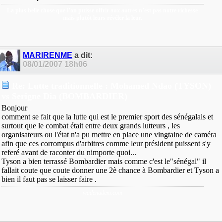
La plus belle chose que l’on puisse offrir aux autres n’est pas notre richesse
mais plutôt leurs révéler la leur.
MARIRENME
a dit:
08/01/2007
18h06
Re: Lutte traditionnelle : Mohamed Ndao (TYSON)
vs Serigne Dia (BOMBARDIER)
Bonjour
comment se fait que la lutte qui est le premier sport des sénégalais et
surtout que le combat était entre deux grands lutteurs , les
organisateurs ou l'état n'a pu mettre en place une vingtaine de caméra
afin que ces corrompus d'arbitres comme leur président puissent s'y
referé avant de raconter du nimporte quoi...
Tyson a bien terrassé Bombardier mais comme c'est le"sénégal" il
fallait coute que coute donner une 2è chance à Bombardier et Tyson a
bien il faut pas se laisser faire .
wadenadem.com