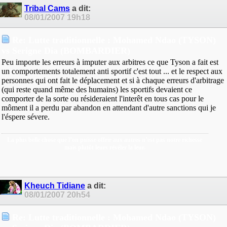
Tribal Cams
a dit:
08/01/2007
19h18
Re: Lutte traditionnelle : Mohamed Ndao (TYSON)
vs Serigne Dia (BOMBARDIER)
Peu importe les erreurs à imputer aux arbitres ce que Tyson a fait est
un comportements totalement anti sportif c'est tout ... et le respect aux
personnes qui ont fait le déplacement et si à chaque erreurs d'arbitrage
(qui reste quand même des humains) les sportifs devaient ce
comporter de la sorte ou résideraient l'interêt en tous cas pour le
môment il a perdu par abandon en attendant d'autre sanctions qui je
l'éspere sévere.
La plus belle chose que l’on puisse offrir aux autres n’est pas notre richesse
mais plutôt leurs révéler la leur.
Kheuch Tidiane
a dit:
08/01/2007
20h54
Re: Lutte traditionnelle : Mohamed Ndao (TYSON)