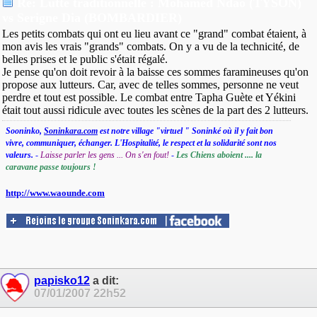
Re: Lutte traditionnelle : Mohamed Ndao (TYSON)
vs Serigne Dia (BOMBARDIER)
Les petits combats qui ont eu lieu avant ce "grand" combat étaient, à
mon avis les vrais "grands" combats. On y a vu de la technicité, de
belles prises et le public s'était régalé.
Je pense qu'on doit revoir à la baisse ces sommes faramineuses qu'on
propose aux lutteurs. Car, avec de telles sommes, personne ne veut
perdre et tout est possible. Le combat entre Tapha Guète et Yékini
était tout aussi ridicule avec toutes les scènes de la part des 2 lutteurs.
Sooninko,
Soninkara.com
est notre village "virtuel " Soninké où il y fait bon
vivre, communiquer, échanger. L'Hospitalité, le respect et la solidarité sont nos
valeurs.
-
Laisse parler les gens ... On s'en fout!
-
Les Chiens aboient .... la
caravane passe toujours !
http://www.waounde.com
papisko12
a dit:
07/01/2007
22h52