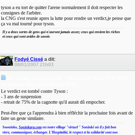
vs Serigne Dia (BOMBARDIER)
tyson a eu tort de quitter l'arene normalement il doit respecter les
consignes de l'arbitre.
la CNG s'est reunie apres la lutte pour rendre un verdict,je pense que
ça va mal tourné pour tyson.
Il y a deux sortes de gens qui n'auront jamais assez; ceux qui envient les riches
et ceux qui sont avides de savoir.
Fodyé Cissé
a dit:
08/01/2007
21h03
Re: Lutte traditionnelle : Mohamed Ndao (TYSON)
vs Serigne Dia (BOMBARDIER)
Le verdict est tombé contre Tyson :
- 3 ans de suspension
- retrait de 75% de la cagnotte qu'il aurait dû empocher.
Peut-être que ça l'apprendra à bien réfléchir la prochaine fois avant de
faire un geste similaire.
Sooninko,
Soninkara.com
est notre village "virtuel " Soninké où il y fait bon
vivre, communiquer, échanger. L'Hospitalité, le respect et la solidarité sont nos