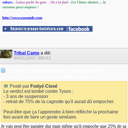
valeurs.
-
Laisse parler les gens ... On s'en fout!
-
Les Chiens aboient .... la
caravane passe toujours !
http://www.waounde.com
Tribal Cams
a dit:
09/01/2007
08h53
Re: Re: Lutte traditionnelle : Mohamed Ndao
(TYSON) vs Serigne Dia (BOMBARDIER)
Posté par
Fodyé Cissé
Le verdict est tombé contre Tyson :
- 3 ans de suspension
- retrait de 75% de la cagnotte qu'il aurait dû empocher.
Peut-être que ça l'apprendre à bien réfléchir la prochaine
fois avant de faire un geste similaire.
Je vais peut être paraitre dur mais même qu'il empoche que 25% de sa