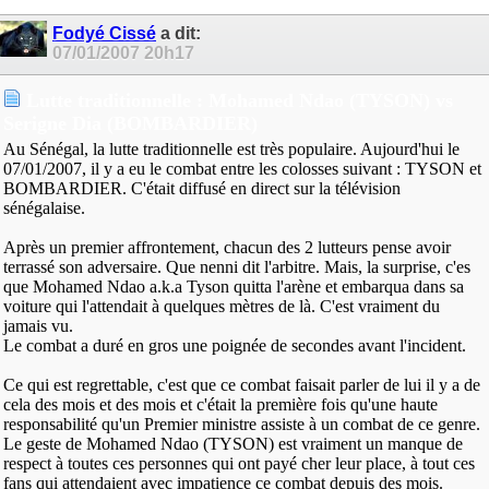
Fodyé Cissé
a dit:
07/01/2007
20h17
Lutte traditionnelle : Mohamed Ndao (TYSON) vs
Serigne Dia (BOMBARDIER)
Au Sénégal, la lutte traditionnelle est très populaire. Aujourd'hui le
07/01/2007, il y a eu le combat entre les colosses suivant : TYSON et
BOMBARDIER. C'était diffusé en direct sur la télévision
sénégalaise.
Après un premier affrontement, chacun des 2 lutteurs pense avoir
terrassé son adversaire. Que nenni dit l'arbitre. Mais, la surprise, c'es
que Mohamed Ndao a.k.a Tyson quitta l'arène et embarqua dans sa
voiture qui l'attendait à quelques mètres de là. C'est vraiment du
jamais vu.
Le combat a duré en gros une poignée de secondes avant l'incident.
Ce qui est regrettable, c'est que ce combat faisait parler de lui il y a de
cela des mois et des mois et c'était la première fois qu'une haute
responsabilité qu'un Premier ministre assiste à un combat de ce genre.
Le geste de Mohamed Ndao (TYSON) est vraiment un manque de
respect à toutes ces personnes qui ont payé cher leur place, à tout ces
fans qui attendaient avec impatience ce combat depuis des mois.