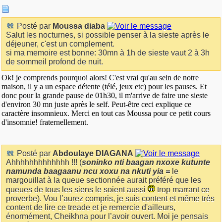
Posté par
Moussa diaba
Salut les nocturnes, si possible penser à la sieste après le
déjeuner, c'est un complement.
si ma memoire est bonne: 30mn à 1h de sieste vaut 2 à 3h
de sommeil profond de nuit.
Ok! je comprends pourquoi alors! C'est vrai qu'au sein de notre
maison, il y a un espace détente (télé, jeux etc) pour les pauses. Et
donc pour la grande pause de 01h30, il m'arrive de faire une sieste
d'environ 30 mn juste après le self. Peut-être ceci explique ce
caractère insomnieux. Merci en tout cas Moussa pour ce petit cours
d'insomnie! fraternellement.
Posté par
Abdoulaye DIAGANA
Ahhhhhhhhhhhhh !!! (
soninko nti baagan nxoxe kutunte
namunda baagaanu ncu xoxu na nkuti yia =
le
margouillat à la queue sectionnée aurait préféré que les
queues de tous les siens le soient aussi
trop marrant ce
proverbe). Vou l’aurez compris, je suis content et même très
content de lire ce treade et je remercie d'ailleurs,
énormément, Cheikhna pour l’avoir ouvert. Moi je pensais