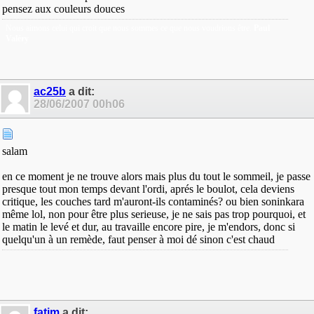
pensez aux couleurs douces
Nous aimons celui qui croit que nous sommes ce que nous voudrions être.
Paul
Valéry
ac25b
a dit:
28/06/2007
00h06
salam
en ce moment je ne trouve alors mais plus du tout le sommeil, je passe
presque tout mon temps devant l'ordi, aprés le boulot, cela deviens
critique, les couches tard m'auront-ils contaminés? ou bien soninkara
même lol, non pour être plus serieuse, je ne sais pas trop pourquoi, et
le matin le levé et dur, au travaille encore pire, je m'endors, donc si
quelqu'un à un remède, faut penser à moi dé sinon c'est chaud
fatim
a dit: