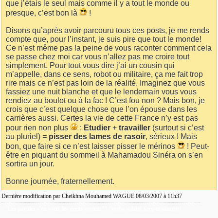
que j’étais le seul mais comme il y a tout le monde ou
presque, c’est bon là
!
Disons qu’après avoir parcouru tous ces posts, je me rends
compte que, pour l’instant, je suis pire que tout le monde!
Ce n’est même pas la peine de vous raconter comment cela
se passe chez moi car vous n’allez pas me croire tout
simplement. Pour tout vous dire j’ai un cousin qui
m’appelle, dans ce sens, robot ou militaire, ça me fait trop
rire mais ce n’est pas loin de la réalité. Imaginez que vous
fassiez une nuit blanche et que le lendemain vous vous
rendiez au boulot ou à la fac ! C’est fou non ? Mais bon, je
crois que c’est quelque chose que l’on épouse dans les
carrières aussi. Certes la vie de cette France n’y est pas
pour rien non plus
:
Etudier
+
travailler
(surtout si c’est
au pluriel) =
pisser des lames de rasoir
, sérieux ! Mais
bon, que faire si ce n’est laisser pisser le mérinos
! Peut-
être en piquant du sommeil à Mahamadou Sinéra on s’en
sortira un jour.
Bonne journée, fraternellement.
Dernière modification par Cheikhna Mouhamed WAGUE 08/03/2007 à
11h37
"Les paroles s'en vont, les écrits restent"!
/ verba volant, scripta manent!