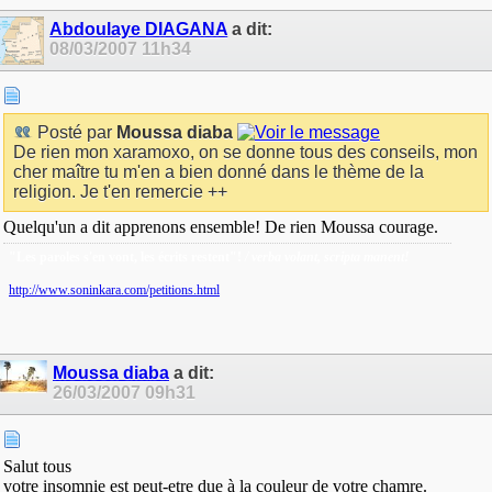
Abdoulaye DIAGANA
a dit:
08/03/2007
11h34
Posté par
Moussa diaba
De rien mon xaramoxo, on se donne tous des conseils, mon
cher maître tu m'en a bien donné dans le thème de la
religion. Je t'en remercie ++
Quelqu'un a dit apprenons ensemble! De rien Moussa courage.
"Les paroles s'en vont, les écrits restent"!
/ verba volant, scripta manent!
http://www.soninkara.com/petitions.html
Moussa diaba
a dit:
26/03/2007
09h31
Salut tous
votre insomnie est peut-etre due à la couleur de votre chamre.