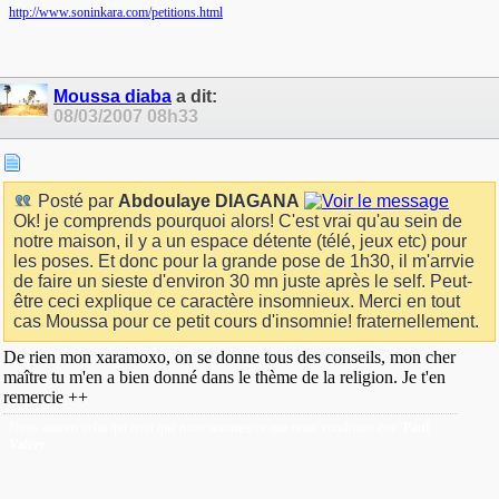
http://www.soninkara.com/petitions.html
Moussa diaba
a dit:
08/03/2007
08h33
Posté par
Abdoulaye DIAGANA
Ok! je comprends pourquoi alors! C'est vrai qu'au sein de
notre maison, il y a un espace détente (télé, jeux etc) pour
les poses. Et donc pour la grande pose de 1h30, il m'arrvie
de faire un sieste d'environ 30 mn juste après le self. Peut-
être ceci explique ce caractère insomnieux. Merci en tout
cas Moussa pour ce petit cours d'insomnie! fraternellement.
De rien mon xaramoxo, on se donne tous des conseils, mon cher
maître tu m'en a bien donné dans le thème de la religion. Je t'en
remercie ++
Nous aimons celui qui croit que nous sommes ce que nous voudrions être.
Paul
Valéry