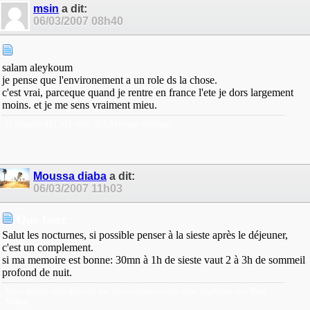
msin
a dit:
06/03/2007
08h40
salam aleykoum
je pense que l'environement a un role ds la chose.
c'est vrai, parceque quand je rentre en france l'ete je dors largement
moins. et je me sens vraiment mieu.
Et craignez ALLAH, alors ALLAH vous enseigne
Moussa diaba
a dit:
06/03/2007
11h03
Que faire
Salut les nocturnes, si possible penser à la sieste après le déjeuner,
c'est un complement.
si ma memoire est bonne: 30mn à 1h de sieste vaut 2 à 3h de sommeil
profond de nuit.
Nous aimons celui qui croit que nous sommes ce que nous voudrions être.
Paul
Valéry