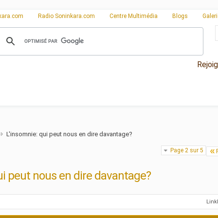
kara.com
Radio Soninkara.com
Centre Multimédia
Blogs
Galer
Rejoi
L'insomnie: qui peut nous en dire davantage?
Page 2 sur 5
ui peut nous en dire davantage?
Lin