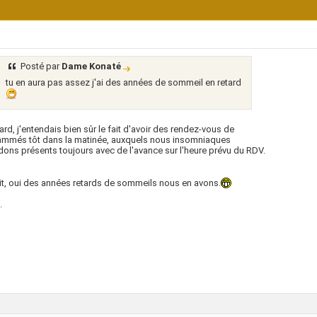
Posté par
Dame Konaté
tu en aura pas assez j'ai des années de sommeil en retard
tard, j'entendais bien sûr le fait d'avoir des rendez-vous de
ammés tôt dans la matinée, auxquels nous insomniaques
ons présents toujours avec de l'avance sur l'heure prévu du RDV.
it, oui des années retards de sommeils nous en avons.
.