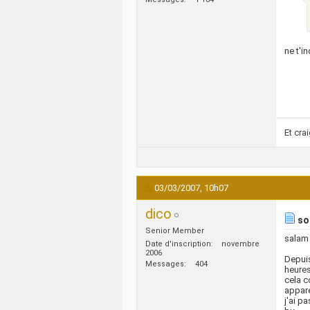
ne t'i
Et cra
03/03/2007,
10h07
dico
so
Senior Member
salam
Date d'inscription
novembre
2006
Depuis
Messages
404
heures
cela c
appare
j'ai p