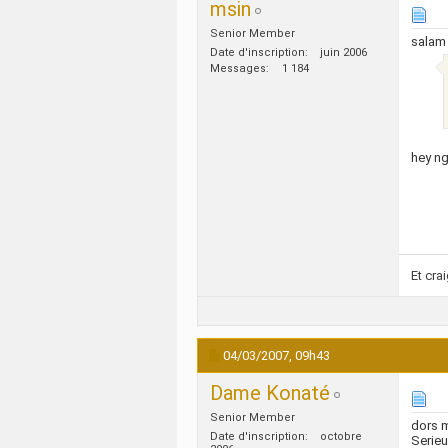
msin
Senior Member
salam
Date d'inscription
juin 2006
Messages
1 184
hey ng
Et cra
04/03/2007,
09h43
Dame Konaté
Senior Member
dors 
Date d'inscription
octobre
Serieu