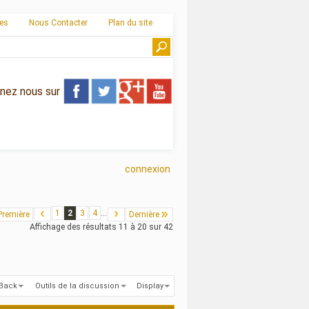
ies
Nous Contacter
Plan du site
gnez nous sur
connexion
1
2
3
4
...
Première
Dernière
Affichage des résultats 11 à 20 sur 42
kBack
Outils de la discussion
Display