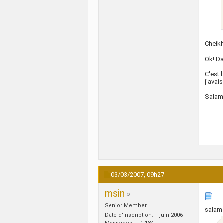
Cheikh
Ok! Da
C'est 
j'avai
Salam
03/03/2007,
09h27
msin
Senior Member
salam
Date d'inscription
juin 2006
Messages
1 184