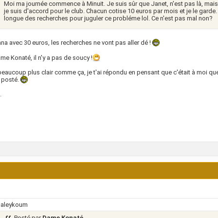
Moi ma journée commence à Minuit. Je suis sûr que Janet, n'est pas là, mais 
je suis d'accord pour le club. Chacun cotise 10 euros par mois et je le gard
longue des recherches pour juguler ce probléme lol. Ce n'est pas mal non?
na avec 30 euros, les recherches ne vont pas aller dé !
me Konaté, il n'y a pas de soucy !
beaucoup plus clair comme ça, je t'ai répondu en pensant que c'était à moi que 
s posté.
.
 aleykoum
Posté par
Dame Konaté