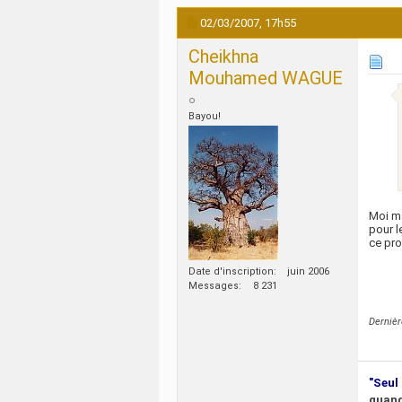
02/03/2007,
17h55
Cheikhna
Mouhamed WAGUE
Bayou!
Moi ma
pour l
ce pro
Date d'inscription
juin 2006
Messages
8 231
Derniè
"Seul 
quand