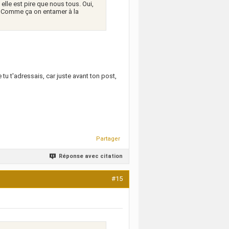
elle est pire que nous tous. Oui,
e. Comme ça on entamer à la
tu t'adressais, car juste avant ton post,
Partager
Réponse avec citation
#15