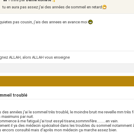
tu en aura pas assez j'ai des années de sommeil en retard
nquietes pas cousin, j'ais des annees en avance moi
ignez ALLAH, alors ALLAH vous enseigne
mmeil troublé
 des années j'ai le sommeil très troublé, le moindre bruit me reveille mm très fa
 maximuns par nuit.
ommence à me fatigué j'ai tout essyé tisane,sommnifère..........en vain.
ment il ya des médecin spécialisé dans les troubles du sommeil notamment à 
as encors consulté mais d'après mon médecin ça marche assez bien.