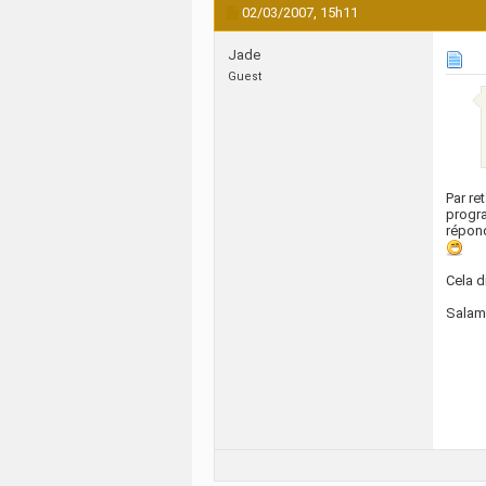
02/03/2007,
15h11
Jade
Guest
Par re
progr
répond
Cela d
Salam