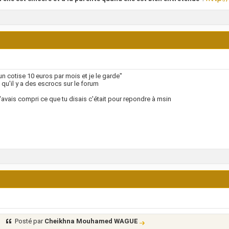
n cotise 10 euros par mois et je le garde"
s qu'il y a des escrocs sur le forum
'avais compri ce que tu disais c'était pour repondre à msin
Posté par
Cheikhna Mouhamed WAGUE