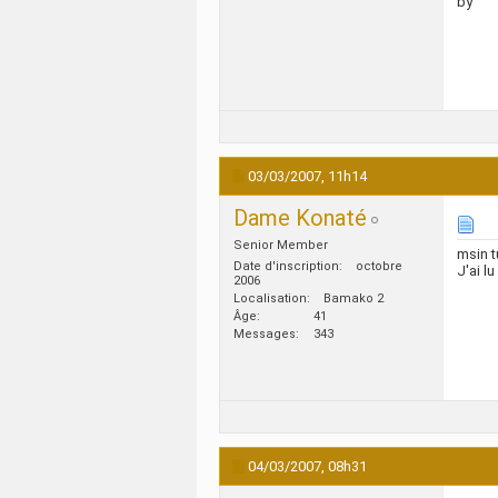
by
03/03/2007,
11h14
Dame Konaté
Senior Member
msin t
Date d'inscription
octobre
J'ai l
2006
Localisation
Bamako 2
Âge
41
Messages
343
04/03/2007,
08h31