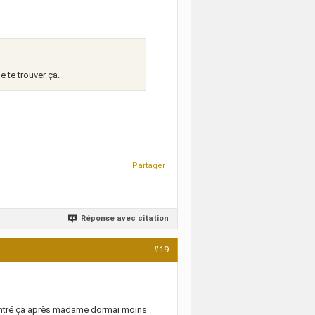
e te trouver ça.
Partager
Réponse avec citation
#19
t montré ça après madame dormai moins