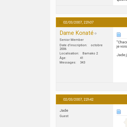
02/03/2007,
22h07
Dame Konaté
Senior Member
"Chacu
Date d'inscription
octobre
je voi
2006
Localisation
Bamako 2
Jade j
Âge
41
Messages
343
02/03/2007,
22h42
Jade
Guest