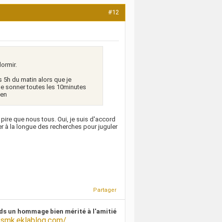
#12
ormir.
s 5h du matin alors que je
sse sonner toutes les 10minutes
ien
pire que nous tous. Oui, je suis d'accord
r à la longue des recherches pour juguler
Partager
ds un hommage bien mérité à l'amitié
/smk.eklablog.com/