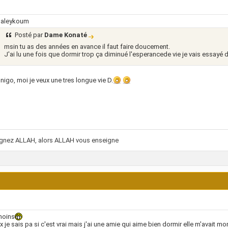
 aleykoum
Posté par
Dame Konaté
msin tu as des années en avance il faut faire doucement.
J'ai lu une fois que dormir trop ça diminué l'esperancede vie je vais essayé d
nigo, moi je veux une tres longue vie D.
ignez ALLAH, alors ALLAH vous enseigne
moins
x je sais pa si c'est vrai mais j'ai une amie qui aime bien dormir elle m'avai