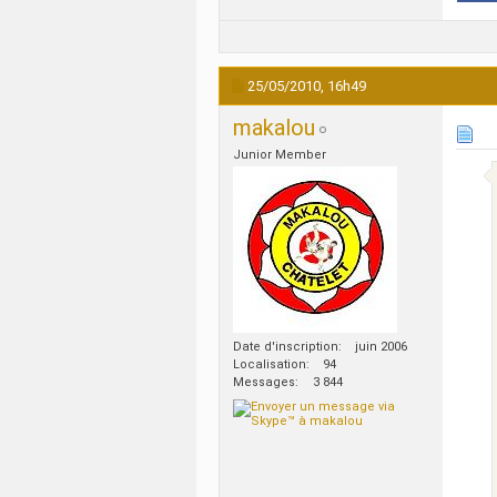
25/05/2010,
16h49
makalou
Junior Member
Date d'inscription
juin 2006
Localisation
94
Messages
3 844