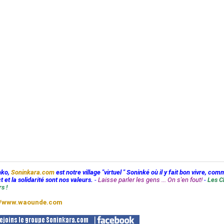
nko,
Soninkara.com
est notre village "virtuel " Soninké où il y fait bon vivre, com
t et la solidarité sont nos valeurs.
-
Laisse parler les gens ... On s'en fout!
-
Les C
s !
//www.waounde.com