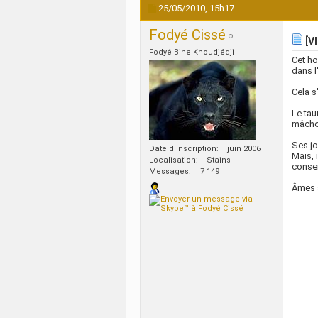
25/05/2010,
15h17
Fodyé Cissé
[VI
Fodyé Bine Khoudjédji
Cet ho
dans l
Cela s
Le tau
mâchoi
Ses jo
Date d'inscription
juin 2006
Mais, i
Localisation
Stains
conser
Messages
7 149
Âmes s