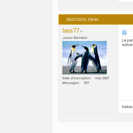
28/07/2010,
23h44
lass77
Junior Member
Le par
victoir
Date d'inscription
mai 2007
Messages
997
traite