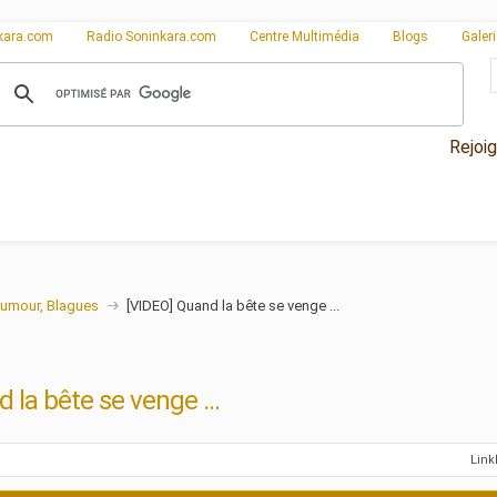
kara.com
Radio Soninkara.com
Centre Multimédia
Blogs
Galer
Rejoi
umour, Blagues
[VIDEO] Quand la bête se venge ...
 la bête se venge ...
Lin