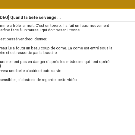
DEO] Quand la bête se venge ...
mme a frôlé la mort. C'est un torero. Il a fait un faux mouvement
'arène face à un taureau qui doit peser 1 tonne.
'est passé vendredi dernier.
reau lui a foutu un beau coup de corne. La corne est entré sous la
re et est ressortie par la bouche.
urs ne sont pas en danger d'après les médecins qui l'ont opéré.
l
vera une belle cicatrice toute sa vie.
ensibles, s'abstenir de regarder cette vidéo.