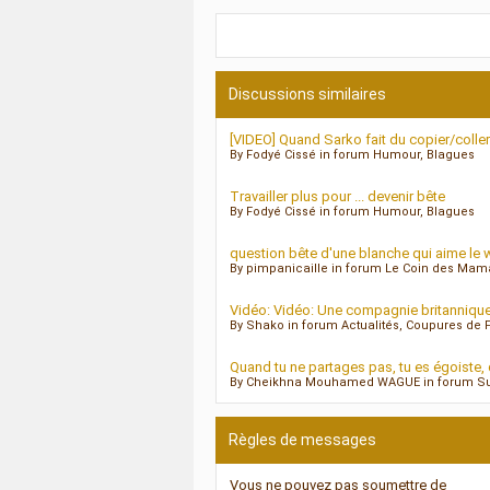
Discussions similaires
[VIDEO] Quand Sarko fait du copier/colle
By Fodyé Cissé in forum Humour, Blagues
Travailler plus pour ... devenir bête
By Fodyé Cissé in forum Humour, Blagues
question bête d'une blanche qui aime le 
By pimpanicaille in forum Le Coin des Ma
Vidéo: Vidéo: Une compagnie britannique 
By Shako in forum Actualités, Coupures de 
Quand tu ne partages pas, tu es égoiste, 
By Cheikhna Mouhamed WAGUE in forum Suj
Règles de messages
Vous
ne pouvez pas
soumettre de