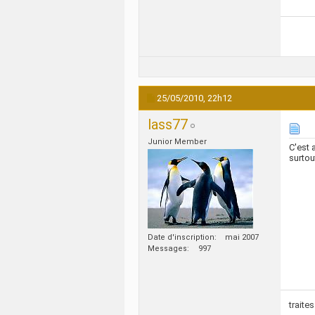
25/05/2010,
22h12
lass77
Junior Member
C'est 
surtou
Date d'inscription
mai 2007
Messages
997
traite