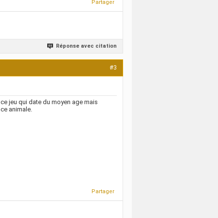
Partager
Réponse avec citation
#3
 ce jeu qui date du moyen age mais
nce animale.
Partager