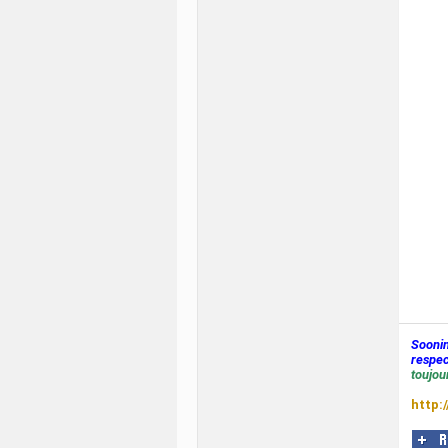
Sooni
respec
toujour
http: