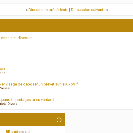
«
Discussion précédente
|
Discussion suivante
»
r dans ses discours
wax
mans
envisage de déposer un brevet sur le Kikoy, f
Presse
quand tu partages tu es vantard!
ets Divers
BB code
is
oui