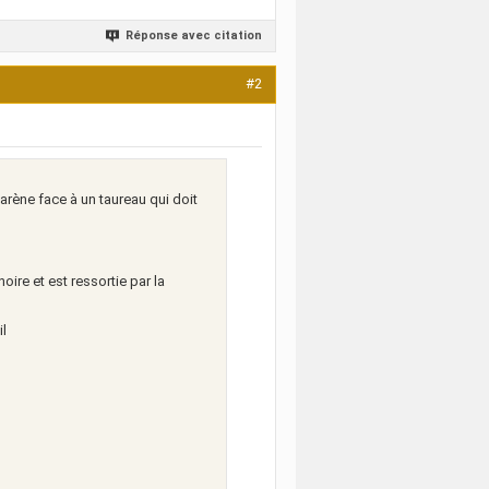
Réponse avec citation
#2
'arène face à un taureau qui doit
ire et est ressortie par la
il