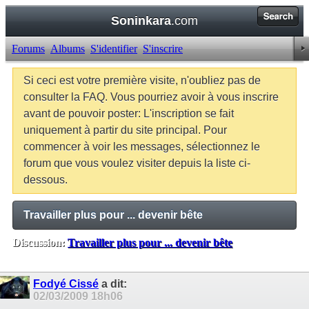
Soninkara
.com
Forums
Albums
S'identifier
S'inscrire
Si ceci est votre première visite, n'oubliez pas de
consulter la FAQ. Vous pourriez avoir à vous inscrire
avant de pouvoir poster: L'inscription se fait
uniquement à partir du site principal. Pour
commencer à voir les messages, sélectionnez le
forum que vous voulez visiter depuis la liste ci-
dessous.
Travailler plus pour ... devenir bête
Discussion:
Travailler plus pour ... devenir bête
Balises:
Aucune
Fodyé Cissé
a dit:
02/03/2009
18h06