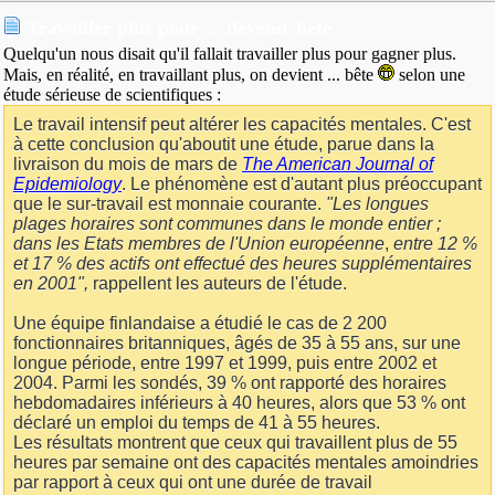
Travailler plus pour ... devenir bête
Quelqu'un nous disait qu'il fallait travailler plus pour gagner plus.
Mais, en réalité, en travaillant plus, on devient ... bête
selon une
étude sérieuse de scientifiques :
Le travail intensif peut altérer les capacités mentales. C'est
à cette conclusion qu'aboutit une étude, parue dans la
livraison du mois de mars de
The American Journal of
Epidemiology
. Le phénomène est d'autant plus préoccupant
que le sur-travail est monnaie courante.
"Les longues
plages horaires sont communes dans le monde entier ;
dans les Etats membres de l'Union européenne
,
entre 12 %
et 17 % des actifs ont effectué des heures supplémentaires
en 2001",
rappellent les auteurs de l'étude.
Une équipe finlandaise a étudié le cas de 2 200
fonctionnaires britanniques, âgés de 35 à 55 ans, sur une
longue période, entre 1997 et 1999, puis entre 2002 et
2004. Parmi les sondés, 39 % ont rapporté des horaires
hebdomadaires inférieurs à 40 heures, alors que 53 % ont
déclaré un emploi du temps de 41 à 55 heures.
Les résultats montrent que ceux qui travaillent plus de 55
heures par semaine ont des capacités mentales amoindries
par rapport à ceux qui ont une durée de travail