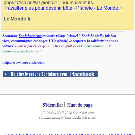
population active globale"
, poursuivent-ils.
Travailler plus pour devenir bête - Planète - Le Monde.fr
Le Monde.fr
Sooninko,
Soninkara.com
est notre village "virtuel " Soninké où il y fait bon
vivre, communiquer, échanger. L'Hospitalité, le respect et la solidarité sont nos
valeurs.
-
Laisse parler les gens ... On s'en fout!
-
Les Chiens aboient .... la
caravane passe toujours !
http://www.waounde.com
S'identifier
Haut de page
(C) 2000 - 2007 2014 Soninkara.com
Soninkara.com © Tous Droits Réservés!