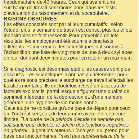
hebdomadaire de 40 heures. Ceux qui avaient une
surcharge de travail sont moins bons dans les tests
d'évaluation du raisonnement et du vocabulaire.
RAISONS OBSCURES
Les effets constatés sont par ailleurs cumulatifs : selon
l'étude, plus la semaine de travail est dense, plus les effets
indésirables se font ressentir. Pour parvenir à de tels
résultats, les employés ont été soumis à cinq tests
différents. Parmi ceux-ci, les scientifiques ont soumis à
l'échantillon une liste de vingt mots de une à deux syllabes,
en leur donnant deux minutes pour en retenir un maximum.
Si le diagnostic est désormais établi, les causes sont plus
obscures. Les scientifiques n'ont pas pu déterminer pour
quelles raisons précises la surcharge de travail affectait les
facultés mentales. Ils ont toutefois relevé un faisceau de
facteurs explicatifs, parmi lesquels figurent une qualité de
sommeil inférieure, de la dépression et, d'une manière
générale, une hygiène de vie moins bonne.
Cette étude ne constitue qu'une base de départ pour ceux
qui l'ont réalisée, car, de leur propre aveu, elle demeure
limitée.
"La durée de la période d'étude ne semble pas
suffisante pour détecter le déclin des fonctions cognitives
en général"
, jugent les auteurs. L'analyse, qui prend pour
base des fonctionnaires,
"n'est pas représentative de la