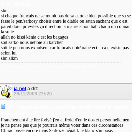
et le -choléra- ?
slm
si chaque francais ne se munit pas de sa carte c bien possible que sa se
fasse le pen/sarkosy choisir entre le diable ou satan sachant que c est
pareil donc pr evitez ça direction la mairie sinon bah chaqu un connait
la suite
allah no kissi kénia c est les bagages
soit sarko nous nettoie au karcher
soit le pen nous expulsent car francais noir/arabe ect... ca n existe pas
selon lui
slm alkm
n oubliez jamais que demain n est pas une certitude mais une ambition
ja-net
a dit:
26/11/2006
23h20
Re : Imaginez vous 2 secondes choisir entre la -peste-
et le -choléra- ?
Franchement à te lire fodyé j'en ai froid d'en le dos et personnellement
je ne pense pas que je pourrais même voter dans ces circonstances
Chirac passe encore mais Sarkozy négatif. le blanc s'impose.