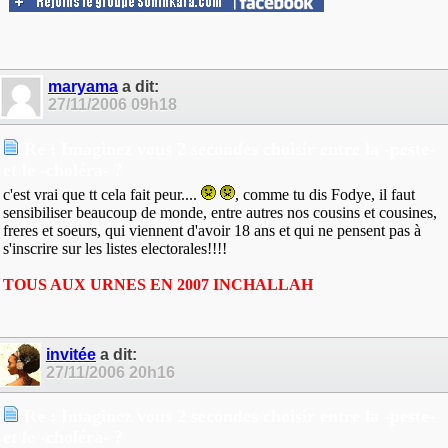
maryama
a dit:
27/11/2006
09h18
Re : Imaginez vous 2 secondes choisir entre la -peste-
et le -choléra- ?
c'est vrai que tt cela fait peur....
, comme tu dis Fodye, il faut
sensibiliser beaucoup de monde, entre autres nos cousins et cousines,
freres et soeurs, qui viennent d'avoir 18 ans et qui ne pensent pas à
s'inscrire sur les listes electorales!!!!
TOUS AUX URNES EN 2007 INCHALLAH
invitée
a dit:
27/11/2006
20h16
Re : Imaginez vous 2 secondes choisir entre la -peste-
et le -choléra- ?