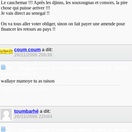
Le cauchemar !!! Après les djinns, les souxougnas et consors, la pire
chose qui puisse arriver !!!
Je vais direct au senegal !!
On va tous aller voter obliger, sinon on fait payer une amende pour
financer les retours au pays !!
coum coum
a dit:
26/11/2006
20h30
Re : Imaginez vous 2 secondes choisir entre la -peste-
et le -choléra- ?
wallaye mamoye tu as raison
apres le boucan c est le vacarme
toumbarhé
a dit:
26/11/2006
22h04
Re : Imaginez vous 2 secondes choisir entre la -peste-