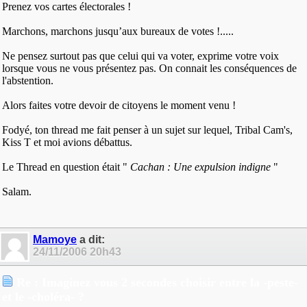
Prenez vos cartes électorales !
Marchons, marchons jusqu’aux bureaux de votes !.....
Ne pensez surtout pas que celui qui va voter, exprime votre voix
lorsque vous ne vous présentez pas. On connait les conséquences de
l'abstention.
Alors faites votre devoir de citoyens le moment venu !
Fodyé, ton thread me fait penser à un sujet sur lequel, Tribal Cam's,
Kiss T et moi avions débattus.
Le Thread en question était "
Cachan : Une expulsion indigne
"
Salam.
Mamoye
a dit:
24/11/2006
20h43
Re : Imaginez vous 2 secondes choisir entre la -peste-
et le -choléra- ?