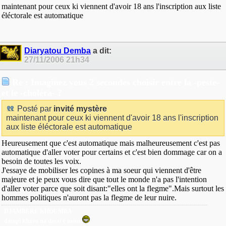
maintenant pour ceux ki viennent d'avoir 18 ans l'inscription aux liste
éléctorale est automatique
Diaryatou Demba
a dit:
27/11/2006
21h34
Re : Imaginez vous 2 secondes choisir entre la -peste-
et le -choléra- ?
Posté par
invité mystère
maintenant pour ceux ki viennent d'avoir 18 ans l'inscription
aux liste éléctorale est automatique
Heureusement que c'est automatique mais malheureusement c'est pas
automatique d'aller voter pour certains et c'est bien dommage car on a
besoin de toutes les voix.
J'essaye de mobiliser les copines à ma soeur qui viennent d'être
majeure et je peux vous dire que tout le monde n'a pas l'intention
d'aller voter parce que soit disant:"elles ont la flegme".Mais surtout les
hommes politiques n'auront pas la flegme de leur nuire.
DJAMBERE KHOUMBA
dampi khuro na dossi y meeni