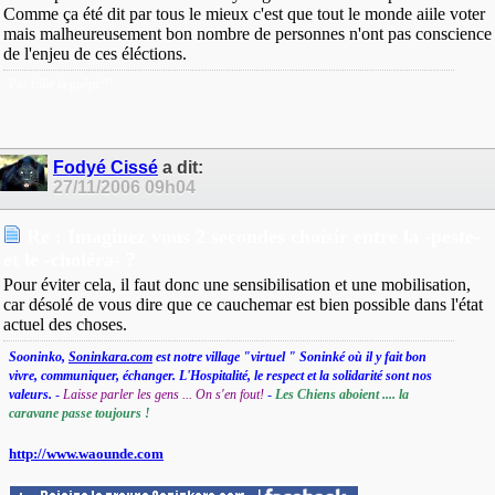
Comme ça été dit par tous le mieux c'est que tout le monde aiile voter
mais malheureusement bon nombre de personnes n'ont pas conscience
de l'enjeu de ces éléctions.
Pas folle la guêpe!!!
Fodyé Cissé
a dit:
27/11/2006
09h04
Re : Imaginez vous 2 secondes choisir entre la -peste-
et le -choléra- ?
Pour éviter cela, il faut donc une sensibilisation et une mobilisation,
car désolé de vous dire que ce cauchemar est bien possible dans l'état
actuel des choses.
Sooninko,
Soninkara.com
est notre village "virtuel " Soninké où il y fait bon
vivre, communiquer, échanger. L'Hospitalité, le respect et la solidarité sont nos
valeurs.
-
Laisse parler les gens ... On s'en fout!
-
Les Chiens aboient .... la
caravane passe toujours !
http://www.waounde.com