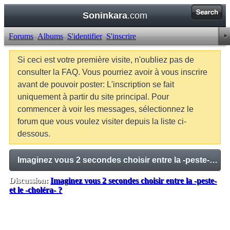
Soninkara
.com
Forums
Albums
S'identifier
S'inscrire
Si ceci est votre première visite, n'oubliez pas de
consulter la FAQ. Vous pourriez avoir à vous inscrire
avant de pouvoir poster: L'inscription se fait
uniquement à partir du site principal. Pour
commencer à voir les messages, sélectionnez le
forum que vous voulez visiter depuis la liste ci-
dessous.
Imaginez vous 2 secondes choisir entre la -peste- et le -choléra- ?
Discussion:
Imaginez vous 2 secondes choisir entre la -peste-
et le -choléra- ?
Balises:
Aucune