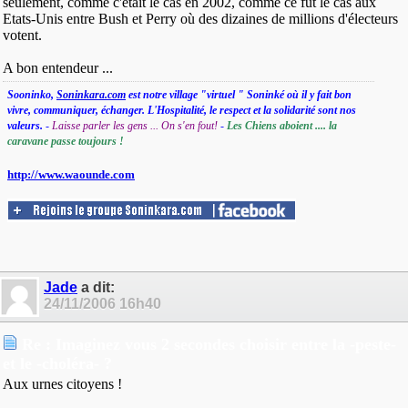
seulement, comme c'était le cas en 2002, comme ce fut le cas aux
Etats-Unis entre Bush et Perry où des dizaines de millions d'électeurs
votent.
A bon entendeur ...
Sooninko,
Soninkara.com
est notre village "virtuel " Soninké où il y fait bon
vivre, communiquer, échanger. L'Hospitalité, le respect et la solidarité sont nos
valeurs.
-
Laisse parler les gens ... On s'en fout!
-
Les Chiens aboient .... la
caravane passe toujours !
http://www.waounde.com
Jade
a dit:
24/11/2006
16h40
Re : Imaginez vous 2 secondes choisir entre la -peste-
et le -choléra- ?
Aux urnes citoyens !