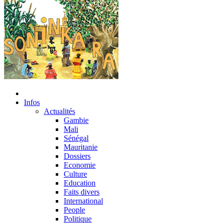
Infos
Actualités
Gambie
Mali
Sénégal
Mauritanie
Dossiers
Economie
Culture
Education
Faits divers
International
People
Politique