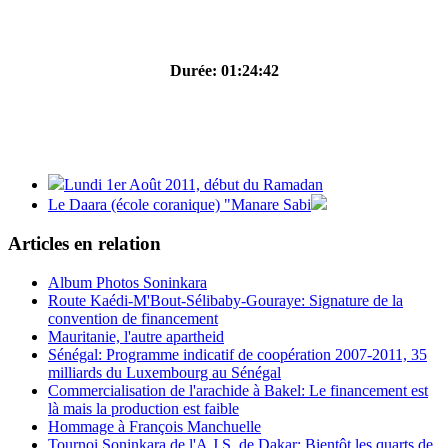
Durée: 01:24:42
Lundi 1er Août 2011, début du Ramadan
Le Daara (école coranique) "Manare Sabi
Articles en relation
Album Photos Soninkara
Route Kaédi-M'Bout-Sélibaby-Gouraye: Signature de la
convention de financement
Mauritanie, l'autre apartheid
Sénégal: Programme indicatif de coopération 2007-2011, 35
milliards du Luxembourg au Sénégal
Commercialisation de l'arachide à Bakel: Le financement est
là mais la production est faible
Hommage à François Manchuelle
Tournoi Soninkara de l'A.J.S. de Dakar: Bientôt les quarts de