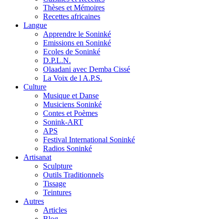
Thèses et Mémoires
Recettes africaines
Langue
Apprendre le Soninké
Emissions en Soninké
Ecoles de Soninké
D.P.L.N.
Olaadani avec Demba Cissé
La Voix de l A.P.S.
Culture
Musique et Danse
Musiciens Soninké
Contes et Poèmes
Sonink-ART
APS
Festival International Soninké
Radios Soninké
Artisanat
Sculpture
Outils Traditionnels
Tissage
Teintures
Autres
Articles
Blog