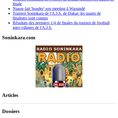
finale
Niasse fait 'bouder' son meeting à Waoundé
Tournoi Soninkara de l'A.J.S. de Dakar: les quarts de
finalistes sont connus
Résultats des premiers 1/4 de finales du tournoi de football
inter-villages de l'A.J.S.
Soninkara.com
Articles
Dossiers