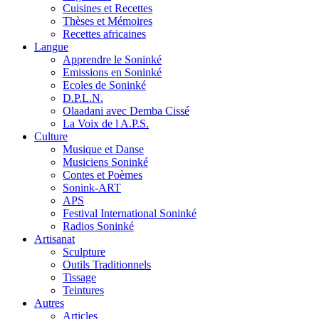
Cuisines et Recettes
Thèses et Mémoires
Recettes africaines
Langue
Apprendre le Soninké
Emissions en Soninké
Ecoles de Soninké
D.P.L.N.
Olaadani avec Demba Cissé
La Voix de l A.P.S.
Culture
Musique et Danse
Musiciens Soninké
Contes et Poèmes
Sonink-ART
APS
Festival International Soninké
Radios Soninké
Artisanat
Sculpture
Outils Traditionnels
Tissage
Teintures
Autres
Articles