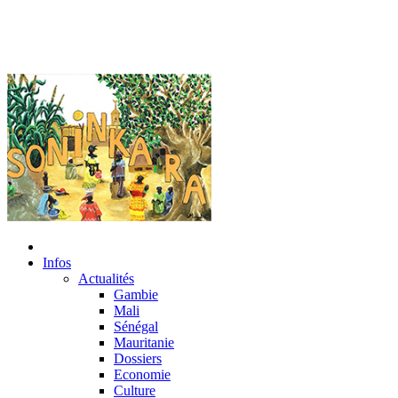
Infos
Actualités
Gambie
Mali
Sénégal
Mauritanie
Dossiers
Economie
Culture