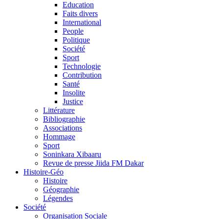
Education
Faits divers
International
People
Politique
Société
Sport
Technologie
Contribution
Santé
Insolite
Justice
Littérature
Bibliographie
Associations
Hommage
Sport
Soninkara Xibaaru
Revue de presse Jiida FM Dakar
Histoire-Géo
Histoire
Géographie
Légendes
Société
Organisation Sociale