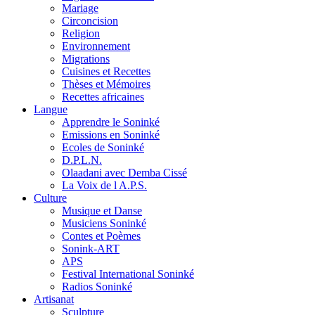
Mariage
Circoncision
Religion
Environnement
Migrations
Cuisines et Recettes
Thèses et Mémoires
Recettes africaines
Langue
Apprendre le Soninké
Emissions en Soninké
Ecoles de Soninké
D.P.L.N.
Olaadani avec Demba Cissé
La Voix de l A.P.S.
Culture
Musique et Danse
Musiciens Soninké
Contes et Poèmes
Sonink-ART
APS
Festival International Soninké
Radios Soninké
Artisanat
Sculpture