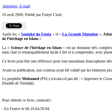
Imprimer
E-mail
10 avril 2009.
Publié par Fodyé Cissé.
Après les «
Soninké du Fouta
» et «
La Grande Mutation
»,
Ada
de l’héritage en Islam
».
La «
Science de l’héritage en Islam
» est un domaine très complexe
mais clair et remarquablement facile à lire et à comprendre, avec plus
Ce livret peut être une référence pour tout musulman francophone désir
Avant sa publication, son contenu avait été validé par les éminents 
Le prophète
Mohamed
(PSL) n'avait-t-il pas dit : «
Apprenez le Coran
(Hadith de Tirmidji).
Pour obtenir ce livre, contacter :
- En France le 06.10.64.50.84