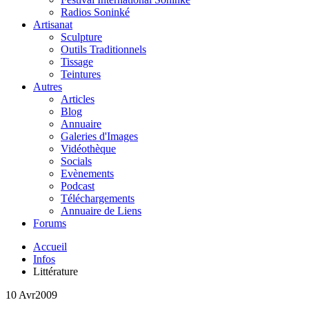
Radios Soninké
Artisanat
Sculpture
Outils Traditionnels
Tissage
Teintures
Autres
Articles
Blog
Annuaire
Galeries d'Images
Vidéothèque
Socials
Evènements
Podcast
Téléchargements
Annuaire de Liens
Forums
Accueil
Infos
Littérature
10 Avr
2009