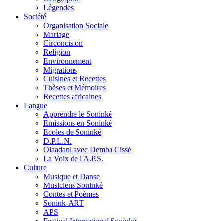
Légendes
Société
Organisation Sociale
Mariage
Circoncision
Religion
Environnement
Migrations
Cuisines et Recettes
Thèses et Mémoires
Recettes africaines
Langue
Apprendre le Soninké
Emissions en Soninké
Ecoles de Soninké
D.P.L.N.
Olaadani avec Demba Cissé
La Voix de l A.P.S.
Culture
Musique et Danse
Musiciens Soninké
Contes et Poèmes
Sonink-ART
APS
Festival International Soninké