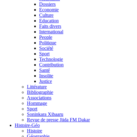
Dossiers
Economie
Culture
Education
Faits divers
International
People
Politique
Société
Sport
Technologie
Contribution
Santé
Insolite
Justice
Littérature
Bibliographie
Associations
Hommage
Sport
Soninkara Xibaaru
Revue de presse Jiida FM Dakar
Histoire-Géo
Histoire
Géographie