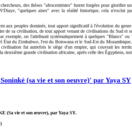
chercheurs, des thèses "afrocentristes" furent forgées pour glorifier un
 N'Diaye, "quelques aises" avec la réalité historique, cela n'exclut pa
ent aux peuples dominés, tout apport significatif à l'évolution du genr
stoire de sa civilisation, de tout apport venant de civilisations du Sud 
par exemple, on l'attribuait systématiquement à quelques "Blancs" o
ctuel État du Zimbabwe, l'est du Botswana et le Sud-Est du Mozambiqu
ilisation fut autrefois le siège d'un empire, qui couvrait les territ
deuxième grande civilisation africaine, après celle des Égyptiens, not
oninké (sa vie et son oeuvre)' par Yaya SY
vie et son œuvre), par Yaya SY.
)