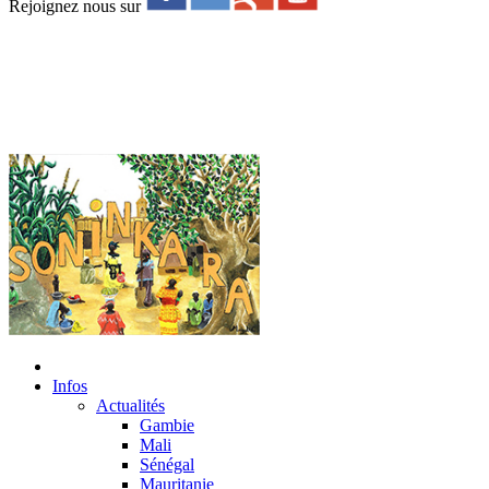
Rejoignez nous sur
Infos
Actualités
Gambie
Mali
Sénégal
Mauritanie