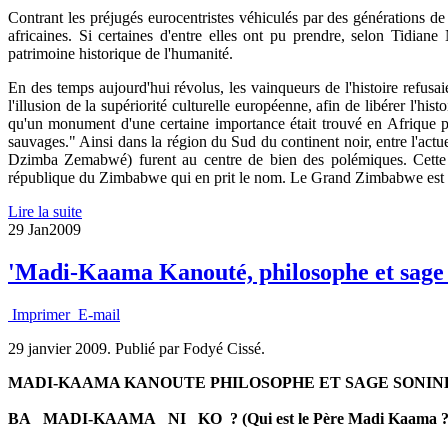
Contrant les préjugés eurocentristes véhiculés par des générations de 
africaines. Si certaines d'entre elles ont pu prendre, selon Tidiane
patrimoine historique de l'humanité.
En des temps aujourd'hui révolus, les vainqueurs de l'histoire refusai
l'illusion de la supériorité culturelle européenne, afin de libérer l'hi
qu'un monument d'une certaine importance était trouvé en Afrique 
sauvages." Ainsi dans la région du Sud du continent noir, entre l'a
Dzimba Zemabwé) furent au centre de bien des polémiques. Cette civ
république du Zimbabwe qui en prit le nom. Le Grand Zimbabwe est la 
Lire la suite
29 Jan
2009
'Madi-Kaama Kanouté, philosophe et sage S
Imprimer
E-mail
29 janvier 2009.
Publié par Fodyé Cissé.
MADI-KAAMA KANOUTE PHILOSOPHE ET SAGE SONINKE (Sa 
BA MADI-KAAMA NI KO ? (Qui est le Père Madi Kaama ?